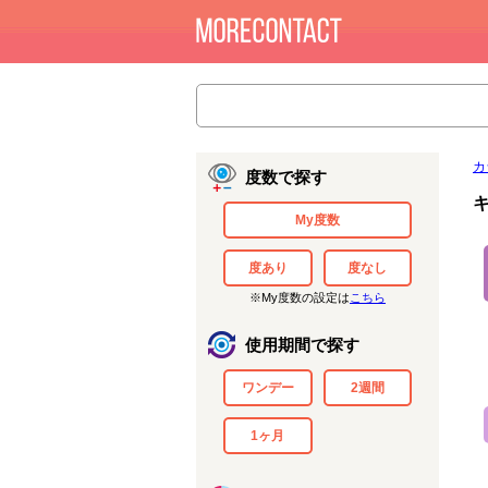
カ
度数で探す
My度数
度あり
度なし
※My度数の設定は
こちら
使用期間で探す
ワンデー
2週間
1ヶ月