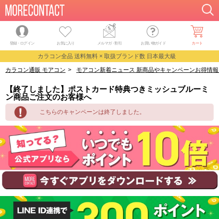
登録・ログイン
お気に入り
メルマガ
・
割引
お買い物ガイド
カート
カラコン全品 送料無料 × 取扱ブランド数 日本最大級
カラコン通販 モアコン
>
モアコン新着ニュース 新商品やキャンペーンお得情報
【終了しました】ポストカード特典つきミッシュブルーミ
ン商品ご注文のお客様へ
こちらのキャンペーンは終了しました。