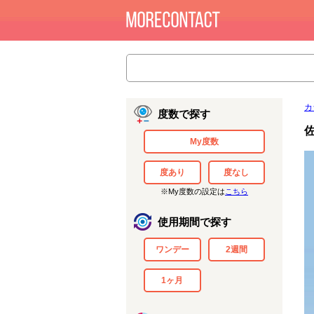
カ
度数で探す
My度数
度あり
度なし
※My度数の設定は
こちら
使用期間で探す
ワンデー
2週間
1ヶ月