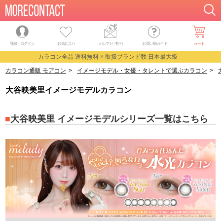
登録・ログイン
お気に入り
メルマガ
・
割引
お買い物ガイド
カート
カラコン全品 送料無料 × 取扱ブランド数 日本最大級
カラコン通販 モアコン
>
イメージモデル・女優・タレントで選ぶカラコン
>
大谷映美里イメージモデルカラコン
大谷映美里 イメージモデルシリーズ一覧はこちら