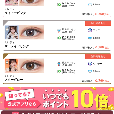
DIA 14.5mm
8.6mm
(着色 13.8mm)
ミレディ
ライアーピンク
1,760
1箱10枚入り
¥
(税込)
当日発送あり
度あり・なし
ワンデー
±0.00~-8.00
DIA 14.5mm
8.6mm
(着色 13.8mm)
ミレディ
マーメイドリング
1,760
1箱10枚入り
¥
(税込)
当日発送あり
度あり・なし
ワンデー
±0.00~-8.00
DIA 14.5mm
8.6mm
(着色 13.8mm)
ミレディ
スターグロー
1,760
1箱10枚入り
¥
(税込)