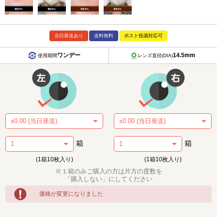
当日発送あり
送料無料
ポスト投函対応可
ワンデー
14.5mm
使用期間
レンズ直径(DIA)
箱
箱
(1箱10枚入り)
(1箱10枚入り)
※１箱のみご購入の方は片方の度数を
「購入しない」にしてください
価格が変更になりました