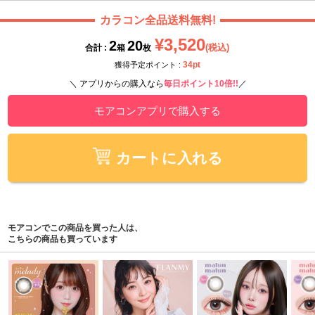
カラコン全品送料無料!
¥3,520
2
20
(税込)
合計 :
箱
枚
34pt
獲得予定ポイント :
＼ アプリからの購入なら
毎日ポイント10倍!!
／
モアコンアプリで購入する
カートに入れる
モアコンでこの商品を買った人は、
こちらの商品も買っています