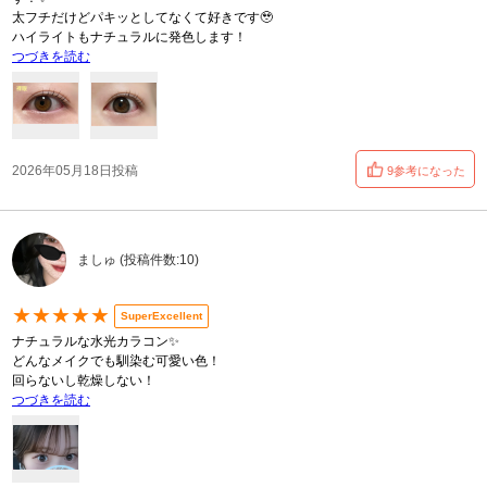
太フチだけどパキッとしてなくて好きです🥹
ハイライトもナチュラルに発色します！
つづきを読む
2026年05月18日投稿
9参考になった
ましゅ (投稿件数:10)
★★★★★
SuperExcellent
ナチュラルな水光カラコン✨️
どんなメイクでも馴染む可愛い色！
回らないし乾燥しない！
つづきを読む