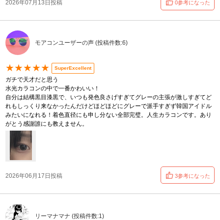
2026年07月13日投稿
0参考になった
モアコンユーザーの声 (投稿件数:6)
★★★★★
SuperExcellent
ガチで天才だと思う
水光カラコンの中で一番かわいい！
自分は結構黒目漆黒で、いつも発色良さげすぎてグレーの主張が激しすぎてど
れもしっくり来なかったんだけどほどほどにグレーで派手すぎず韓国アイドル
みたいになれる！着色直径にも申し分ない全部完璧。人生カラコンです。あり
がとう感謝誰にも教えません。
2026年06月17日投稿
3参考になった
リーマナマナ (投稿件数:1)