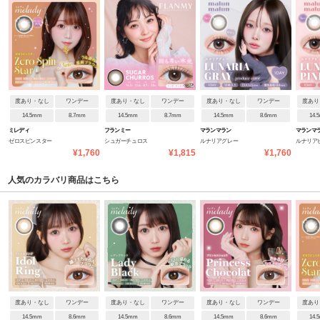
度あり・なし
ワンデー
度あり・なし
ワンデー
度あり・なし
ワンデー
度あり
14.5mm
8.7mm
14.5mm
8.7mm
14.5mm
8.6mm
14.
ミレディ
フランミー
マランマラン
マランマ
ゼロスピンスター
シュガーチュロス
ルナリアグレー
ルナリア
¥1,760
¥1,815
¥1,760
人気のカラバリ商品はこちら
度あり・なし
ワンデー
度あり・なし
ワンデー
度あり・なし
ワンデー
度あり
14.5mm
8.6mm
14.5mm
8.6mm
14.5mm
8.6mm
14.