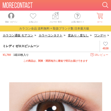
登録・ログイン
お気に入り
メルマガ
・
割引
お買い物ガイド
カート
カラコン全品 送料無料 × 取扱ブランド数 日本最大級
カラコン通販 モアコン
>
カラーコンタクト
>
度あり・度なし
>
ワンデー
>
ミレディ ゼロスピンムーン
4538
¥1,760
1箱10枚入り
18レビュー
この商品は、関東・関西地方に最短で明日お届けできます