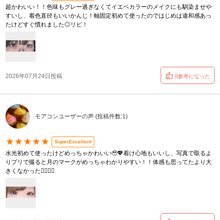
超かわいい！！色味もグレー過ぎなくてイエベカラーのメイクにも馴染ませや
すいし、着色直径もいいかんじ！軸固定初めて使ったのではじめは違和感あっ
たけどすぐ慣れました◎リピ！
2026年07月24日投稿
0参考になった
モアコンユーザーの声 (投稿件数:1)
★★★★★
SuperExcellent
水光初めて使ったけどめっちゃかわいい🥹💖着け心地もいいし、写真で取るよ
りプリで撮ると月のマークがめっちゃわかりやすい！！体感も思ってたより大
きくなかった👍🏻👍🏻