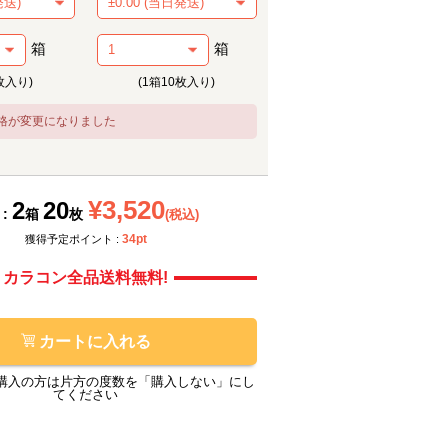
箱
箱
枚入り)
(1箱10枚入り)
格が変更になりました
メーカー提供画像
モアコ
¥3,520
2
20
 :
箱
枚
(税込)
34pt
獲得予定ポイント :
カラコン全品送料無料!
カートに入れる
購入の方は片方の度数を「購入しない」にし
てください