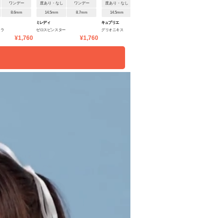
ワンデー
度あり・なし
ワンデー
度あり・なし
ワンデー
度あり・なし
ワンデ
8.6mm
14.5mm
8.7mm
14.5mm
8.7mm
14.5mm
8.6mm
ミレディ
キュプリエ
ミレディ
コラ
ゼロスピンスター
グリオニキス
ライアーピンク
¥1,760
¥1,760
¥1,683
¥1