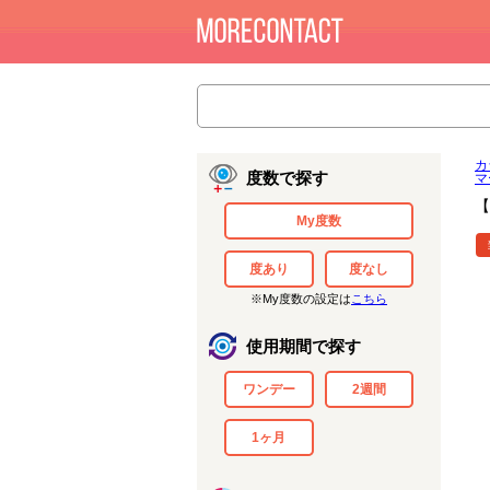
カ
度数で探す
マ
【
My度数
度あり
度なし
※My度数の設定は
こちら
使用期間で探す
ワンデー
2週間
1ヶ月