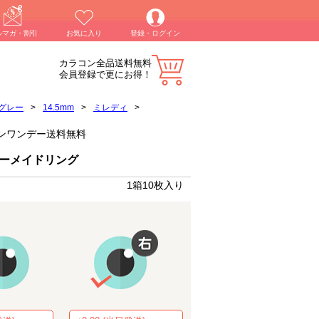
ルマガ・割引
お気に入り
登録・ログイン
カラコン全品送料無料
会員登録で更にお得！
グレー
>
14.5mm
>
ミレディ
>
ラコンワンデー送料無料
マーメイドリング
1箱10枚入り