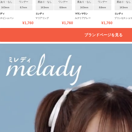
度あり・なし
ワンデー
度あり・なし
ワンデー
度あり・なし
ワンデー
度あり・なし
14.5mm
8.7mm
14.5mm
8.6mm
14.5mm
8.6mm
14.5mm
レディ
ミレディ
マランマラン
ミレディ
ロスピンムーン
マリアリング
ルナリアグレー
プリンセスショ
¥1,760
¥1,760
¥1,760
ブランドページを見る