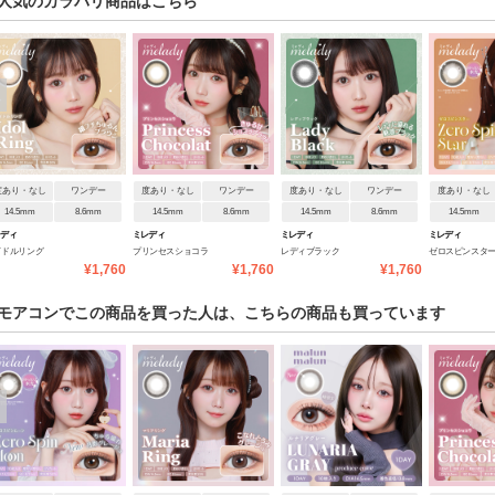
人気のカラバリ商品はこちら
度あり・なし
ワンデー
度あり・なし
ワンデー
度あり・なし
ワンデー
度あり・なし
14.5mm
8.6mm
14.5mm
8.6mm
14.5mm
8.6mm
14.5mm
レディ
ミレディ
ミレディ
ミレディ
イドルリング
プリンセスショコラ
レディブラック
ゼロスピンスタ
¥1,760
¥1,760
¥1,760
モアコンでこの商品を買った人は、こちらの商品も買っています