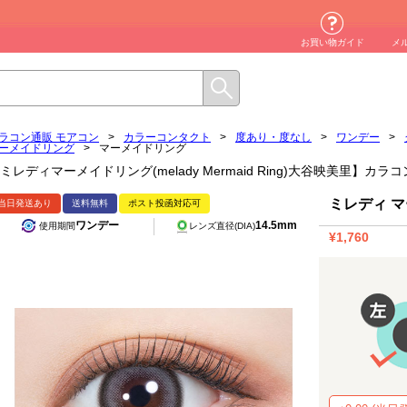
お買い物ガイド
メ
ラコン通販 モアコン
>
カラーコンタクト
>
度あり・度なし
>
ワンデー
>
ーメイドリング
>
マーメイドリング
ミレディマーメイドリング(melady Mermaid Ring)大谷映美里】カ
ミレディ 
当日発送あり
送料無料
ポスト投函対応可
ワンデー
14.5mm
使用期間
レンズ直径(DIA)
¥1,760