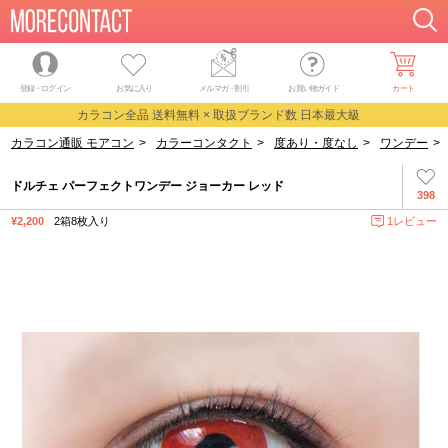
登録・ログイン
お気に入り
メルマガ
・
割引
お買い物ガイド
カート
カラコン全品 送料無料 × 取扱ブランド数 日本最大級
カラコン通販 モアコン
>
カラーコンタクト
>
度あり・度なし
>
ワンデー
>
ドルチェ パーフェクトワンデー ジョーカー レッド
398
¥2,200
2箱8枚入り
1レビュー