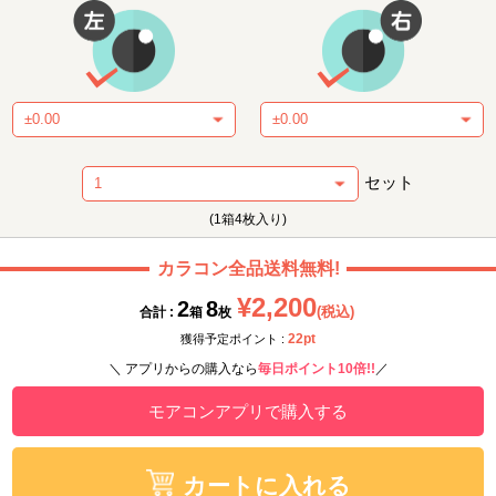
セット
(1箱4枚入り)
カラコン全品送料無料!
¥2,200
2
8
(税込)
合計 :
箱
枚
22pt
獲得予定ポイント :
＼ アプリからの購入なら
毎日ポイント10倍!!
／
モアコンアプリで購入する
カートに入れる