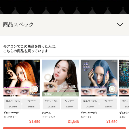
商品スペック
モアコンでこの商品を買った人は、
こちらの商品も買っています
度あり・なし
ワンデー
度あり・なし
ワンデー
度あり・なし
ワンデー
度あり
14.2mm
8.6mm
14.1mm
8.6mm
14.2mm
8.6mm
14.
ギャルネバーダイ
クルーム
ギャルネバーダイ
ギャルネ
ロックスター
ペアーミルク
ネバーダイ
イエン
¥1,650
¥1,848
¥1,650