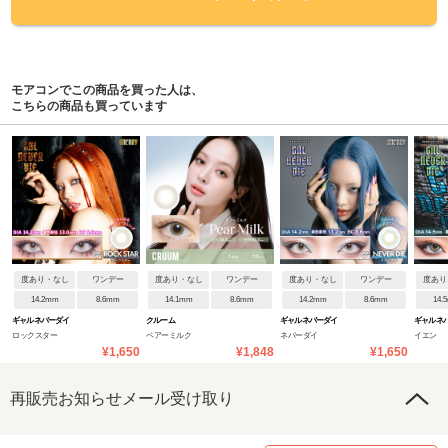
モアコンでこの商品を買った人は、
こちらの商品も買っています
度あり・なし
ワンデー
度あり・なし
ワンデー
度あり・なし
ワンデー
度あり
14.2mm
8.6mm
14.1mm
8.6mm
14.2mm
8.6mm
14.
ギャルネバーダイ
クルーム
ギャルネバーダイ
ギャルネ
ロックスター
ペアーミルク
ネバーダイ
イエン
¥1,650
¥1,848
¥1,650
再販売お知らせメール受け取り