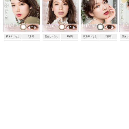
度あり・なし
2週間
度あり・なし
2週間
度あり・なし
2週間
度あり
14.0mm
8.6mm
14.0mm
8.6mm
14.0mm
8.6mm
14.
ルミア2ウィークUV
ルミア2ウィークUV
ルミア2ウィークUV
ルミア2ウ
シフォンオリーブ
スウィートブラウン
ブルネットオリーブ
レディー
¥2,420
¥2,420
¥2,420
ブランドページを見る