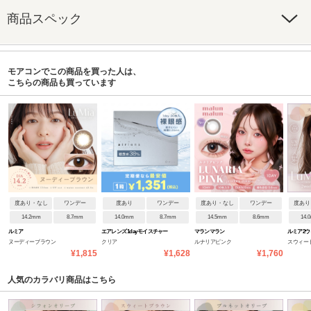
商品スペック
モアコンでこの商品を買った人は、
こちらの商品も買っています
度あり・なし
ワンデー
度あり
ワンデー
度あり・なし
ワンデー
度あり
14.2mm
8.7mm
14.0mm
8.7mm
14.5mm
8.6mm
14.
ルミア
エアレンズ 1day モイスチャー
マランマラン
ルミア2ウ
ヌーディーブラウン
クリア
ルナリアピンク
スウィー
38% UV ウルトラティン
¥1,815
¥1,628
¥1,760
人気のカラバリ商品はこちら