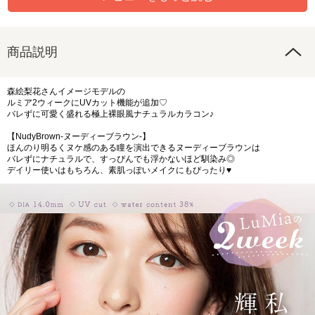
商品説明
森絵梨花さんイメージモデルの
ルミア2ウィークにUVカット機能が追加♡
バレずに可愛く盛れる極上裸眼風ナチュラルカラコン♪
【NudyBrown-ヌーディーブラウン-】
ほんのり明るくヌケ感のある瞳を演出できるヌーディーブラウンは
バレずにナチュラルで、すっぴんでも浮かないほど馴染み◎
デイリー使いはもちろん、素肌っぽいメイクにもぴったり♥