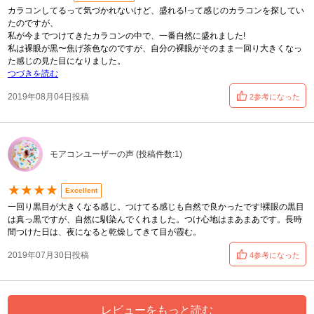
カラコンしてるって気づかれないけど、盛れる!って感じのカラコンを探してい
たのですが、
私が今までつけてきたカラコンの中で、一番自然に盛れました!
私は裸眼が黒〜焦げ茶色なのですが、自分の裸眼がそのまま一回り大きくなっ
た感じの見た目になりました。
つづきを読む
2019年08月04日投稿
2参考になった
モアコンユーザーの声 (投稿件数:1)
★★★★
Excellent
一回り黒目が大きくなる感じ。つけてる感じも自然で良かったです!裸眼の黒目
は真っ黒ですが、自然に馴染んでくれました。つけ心地はまあまあです。長時
間つけた日は、夜になると乾燥してきて目が霞む。
2019年07月30日投稿
4参考になった
レビューをもっと読む