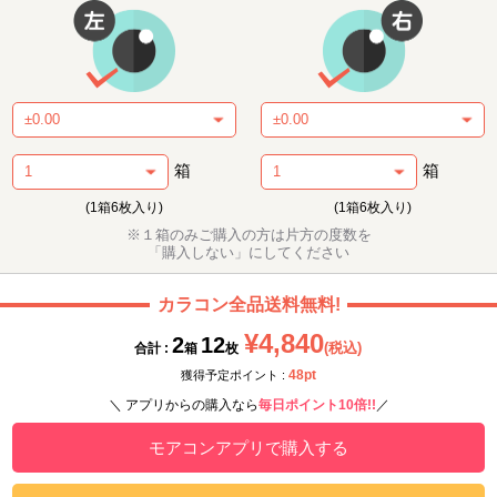
箱
箱
(1箱6枚入り)
(1箱6枚入り)
※１箱のみご購入の方は片方の度数を
「購入しない」にしてください
カラコン全品送料無料!
¥4,840
2
12
(税込)
合計 :
箱
枚
48pt
獲得予定ポイント :
＼ アプリからの購入なら
毎日ポイント10倍!!
／
モアコンアプリで購入する