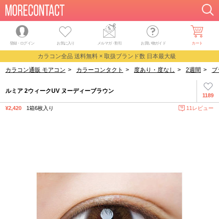
登録・ログイン
お気に入り
メルマガ
・
割引
お買い物ガイド
カート
カラコン全品 送料無料 × 取扱ブランド数 日本最大級
カラコン通販 モアコン
>
カラーコンタクト
>
度あり・度なし
>
2週間
>
ブ
ルミア 2ウィークUV ヌーディーブラウン
1189
¥2,420
1箱6枚入り
11レビュー