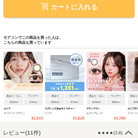
カートに入れる
モアコンでこの商品を買った人は、
こちらの商品も買っています
度あり・なし
ワンデー
度あり
ワンデー
度あり・なし
ワンデー
度あり
14.2mm
8.7mm
14.0mm
8.7mm
14.5mm
8.6mm
14.
ルミア
エアレンズ 1day モイスチャー
マランマラン
ルミア2ウ
ヌーディーブラウン
クリア
ルナリアピンク
スウィー
38% UV ウルトラティン
¥1,815
¥1,628
¥1,760
レビュー(11件)
★★★★(3.8)