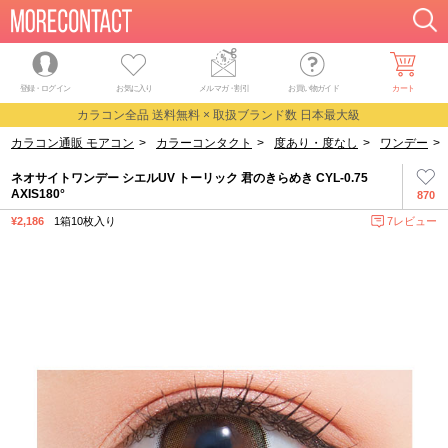
登録・ログイン
お気に入り
メルマガ
・
割引
お買い物ガイド
カート
カラコン全品 送料無料 × 取扱ブランド数 日本最大級
カラコン通販 モアコン
>
カラーコンタクト
>
度あり・度なし
>
ワンデー
>
ネオサイトワンデー シエルUV トーリック 君のきらめき CYL-0.75
AXIS180°
870
¥2,186
1箱10枚入り
7レビュー