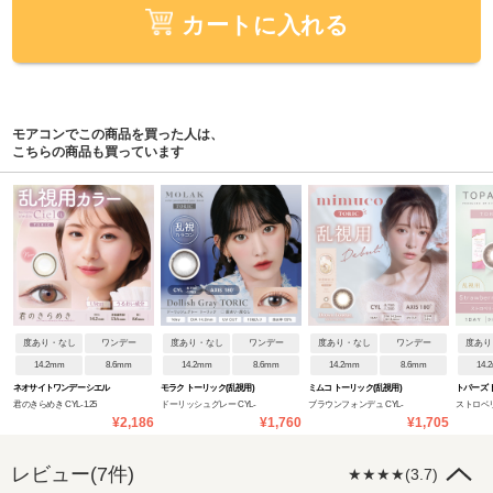
カートに入れる
モアコンでこの商品を買った人は、
こちらの商品も買っています
度あり・なし
ワンデー
度あり・なし
ワンデー
度あり・なし
ワンデー
度あり
14.2mm
8.6mm
14.2mm
8.6mm
14.2mm
8.6mm
14.
ネオサイトワンデー シエル
モラク トーリック(乱視用)
ミムコ トーリック(乱視用)
トパーズ 
君のきらめき CYL-1.25
ドーリッシュグレー CYL-
ブラウンフォンデュ CYL-
ストロベ
UV トーリック(乱視用)
¥2,186
¥1,760
¥1,705
AXIS180°
0.75
0.75
リック CYL
レビュー(7件)
★★★★(3.7)