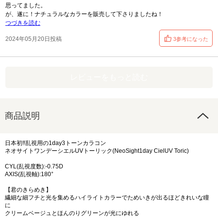
思ってました。
が、遂に！ナチュラルなカラーを販売して下さりましたね！
つづきを読む
2024年05月20日投稿
3参考になった
レビューをもっと読む
商品説明
日本初‼乱視用の1day3トーンカラコン
ネオサイトワンデーシエルUVトーリック(NeoSight1day CielUV Toric)
CYL(乱視度数):-0.75D
AXIS(乱視軸):180°
【君のきらめき】
繊細な細フチと光を集めるハイライトカラーでためいきが出るほどきれいな瞳
に
クリームベージュとほんのりグリーンが光にゆれる