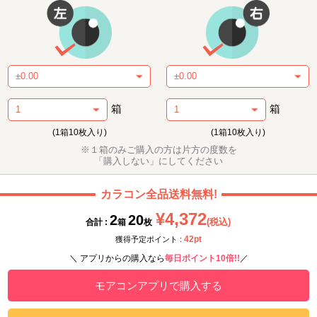
箱
箱
(1箱10枚入り)
(1箱10枚入り)
※１箱のみご購入の方は片方の度数を
「購入しない」にしてください
カラコン全品送料無料!
¥4,372
2
20
(税込)
合計 :
箱
枚
42pt
獲得予定ポイント :
＼ アプリからの購入なら
毎日ポイント10倍!!
／
モアコンアプリで購入する