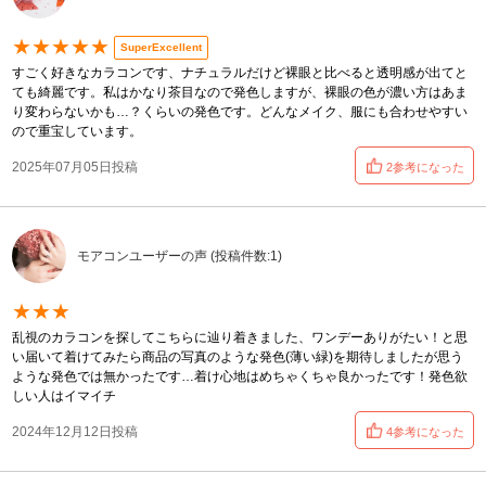
★★★★★
SuperExcellent
すごく好きなカラコンです、ナチュラルだけど裸眼と比べると透明感が出てと
ても綺麗です。私はかなり茶目なので発色しますが、裸眼の色が濃い方はあま
り変わらないかも…？くらいの発色です。どんなメイク、服にも合わせやすい
ので重宝しています。
2025年07月05日投稿
2参考になった
モアコンユーザーの声 (投稿件数:1)
★★★
乱視のカラコンを探してこちらに辿り着きました、ワンデーありがたい！と思
い届いて着けてみたら商品の写真のような発色(薄い緑)を期待しましたが思う
ような発色では無かったです…着け心地はめちゃくちゃ良かったです！発色欲
しい人はイマイチ
2024年12月12日投稿
4参考になった