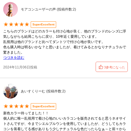
モアコンユーザーの声 (投稿件数:2)
★★★★★
SuperExcellent
こちらのブランドはどのカラーも付け心地が良く、他のブランドのレンズに浮
気しながらも結局こちらに戻り、10年近く愛用しています。
乱視用は他のブランドと比べてダントツで付け心地が良いです。
色も購入時は明るいかな？と思いましたが、着けてみるとかなりナチュラルで
驚きました。
つづきを読む
2024年11月06日投稿
3参考になった
あいすくりーむ (投稿件数:2)
★★★★★
SuperExcellent
新色カラー待ってました！！
個人的に唯一乱視用で着け心地のいいカラコンを販売されてると思うネオサイ
トさんですが、今までシエルブルウンを使用していましたが、どうしてもカラ
コンを装着してる感がありもう少しナチュラルな色だったらなぁ～と前々から