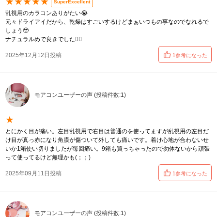
★★★★★
SuperExcellent
乱視用のカラコンありがたい😭
元々ドライアイだから、乾燥はすごいするけどまぁいつもの事なのでなれるで
しょう🥹
ナチュラルめで良きでした🙆‍♀️
2025年12月12日投稿
1参考になった
モアコンユーザーの声 (投稿件数:1)
★
とにかく目が痛い。左目乱視用で右目は普通のを使ってますが乱視用の左目だ
け目が真っ赤になり角膜が傷ついて外しても痛いです。着け心地が合わないせ
いか1箱使い切りましたが毎回痛い。9箱も買っちゃったので勿体ないから頑張
って使ってるけど無理かも(；；)
2025年09月11日投稿
1参考になった
モアコンユーザーの声 (投稿件数:1)