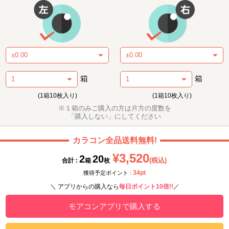
箱
箱
(1箱10枚入り)
(1箱10枚入り)
※１箱のみご購入の方は片方の度数を
「購入しない」にしてください
カラコン全品送料無料!
¥3,520
2
20
(税込)
合計 :
箱
枚
34pt
獲得予定ポイント :
＼ アプリからの購入なら
毎日ポイント10倍!!
／
モアコンアプリで購入する