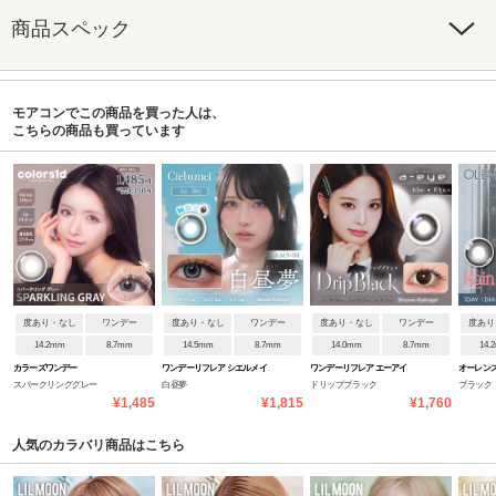
商品スペック
モアコンでこの商品を買った人は、
こちらの商品も買っています
度あり・なし
ワンデー
度あり・なし
ワンデー
度あり・なし
ワンデー
度あり
14.2mm
8.7mm
14.5mm
8.7mm
14.0mm
8.7mm
14.
カラーズワンデー
ワンデーリフレア シエルメイ
ワンデーリフレア エーアイ
オーレンズ
スパークリンググレー
白昼夢
ドリップブラック
ブラック
¥1,485
¥1,815
¥1,760
人気のカラバリ商品はこちら