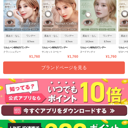
度あり・なし
ワンデー
度あり・なし
ワンデー
度あり・なし
ワンデー
度あり
14.2mm
8.7mm
14.2mm
8.7mm
14.2mm
8.7mm
14.
リルムーン0.03ゼロワンデー
リルムーン0.03ゼロワンデー
リルムーン0.03ゼロワンデー
リルムーン
クラッシュグレー
サンセットコーヒー
ヌードマッチャ
ゼロヘー
¥1,760
¥1,760
¥1,760
ブランドページを見る