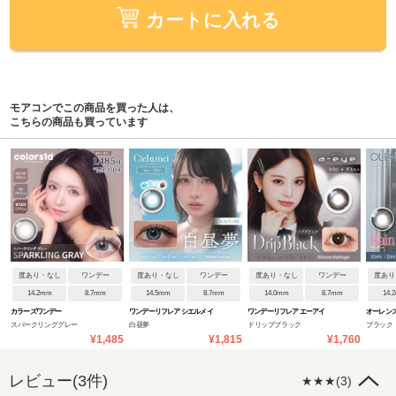
カートに入れる
モアコンでこの商品を買った人は、
こちらの商品も買っています
度あり・なし
ワンデー
度あり・なし
ワンデー
度あり・なし
ワンデー
度あり
14.2mm
8.7mm
14.5mm
8.7mm
14.0mm
8.7mm
14.
カラーズワンデー
ワンデーリフレア シエルメイ
ワンデーリフレア エーアイ
オーレンズ
スパークリンググレー
白昼夢
ドリップブラック
ブラック
¥1,485
¥1,815
¥1,760
レビュー(3件)
★★★(3)