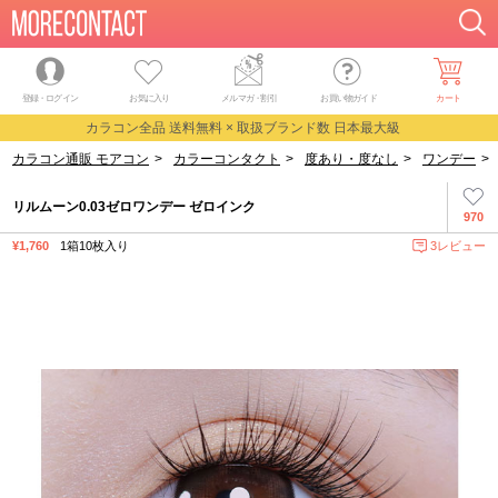
登録・ログイン
お気に入り
メルマガ
・
割引
お買い物ガイド
カート
カラコン全品 送料無料 × 取扱ブランド数 日本最大級
カラコン通販 モアコン
>
カラーコンタクト
>
度あり・度なし
>
ワンデー
>
リルムーン0.03ゼロワンデー ゼロインク
970
¥1,760
1箱10枚入り
3レビュー