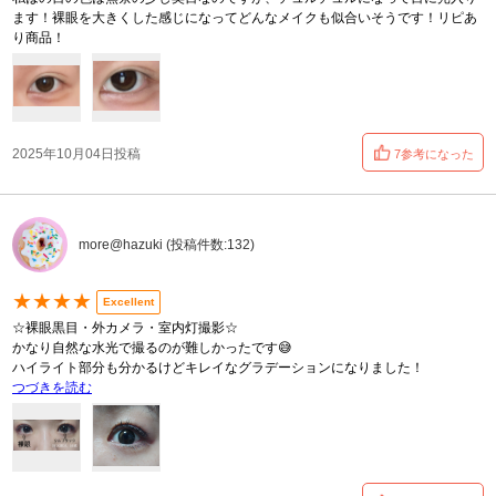
ます！裸眼を大きくした感じになってどんなメイクも似合いそうです！リピあ
り商品！
2025年10月04日投稿
7参考になった
more@hazuki (投稿件数:132)
★★★★
Excellent
☆裸眼黒目・外カメラ・室内灯撮影☆
かなり自然な水光で撮るのが難しかったです😅
ハイライト部分も分かるけどキレイなグラデーションになりました！
つづきを読む