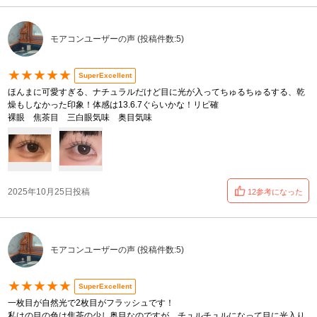
モアコンユーザーの声 (投稿件数:5)
★★★★★
SuperExcellent
ほんまに可愛すぎる、ナチュラルだけど目に光が入ってちゅるちゅるする、乾
燥もしなかった印象！体感は13.6.7ぐらいかな！リピ確
裸眼 焦茶目 三白眼気味 奥目気味
2025年10月25日投稿
12参考になった
モアコンユーザーの声 (投稿件数:5)
★★★★★
SuperExcellent
一枚目が自然光で2枚目がフラッシュです！
私はの目の色は焦茶の少し奥目なのですが、チュルチュルになって目に光入り