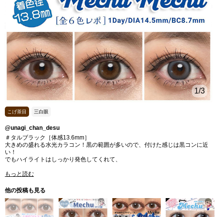
1
/3
こげ茶目
三白眼
@unagi_chan_desu
＃タルブラック［体感13.6mm］
大きめの盛れる水光カラコン！黒の範囲が多いので、付けた感じは黒コンに近
い！
でもハイライトはしっかり発色してくれて、
もっと読む
他の投稿も見る