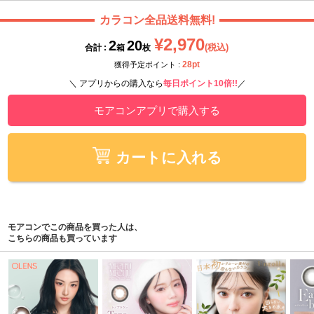
カラコン全品送料無料!
¥2,970
2
20
(税込)
合計 :
箱
枚
28pt
獲得予定ポイント :
＼ アプリからの購入なら
毎日ポイント10倍!!
／
モアコンアプリで購入する
カートに入れる
モアコンでこの商品を買った人は、
こちらの商品も買っています