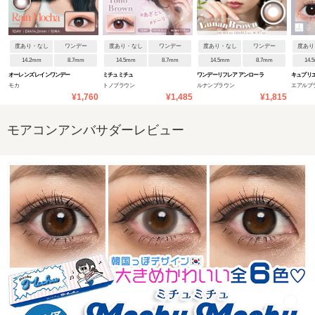
度あり・なし
ワンデー
度あり・なし
ワンデー
度あり・なし
ワンデー
度あり
14.2mm
8.7mm
14.5mm
8.7mm
14.5mm
8.7mm
14.
オーレンズ レインワンデー
ミチュミチュ
ワンデーリフレア アンローラ
キュプリ
モカ
トノブラウン
ルナンブラウン
エアルブ
¥1,760
¥1,485
¥1,815
モアコンアンバサダーレビュー