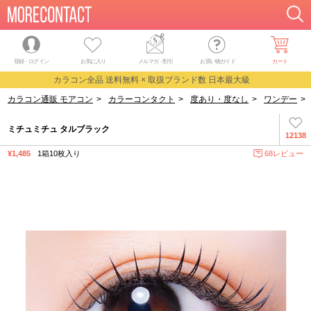
登録・ログイン
お気に入り
メルマガ
・
割引
お買い物ガイド
カート
カラコン全品 送料無料 × 取扱ブランド数 日本最大級
カラコン通販 モアコン
>
カラーコンタクト
>
度あり・度なし
>
ワンデー
>
ミチュミチュ タルブラック
12138
¥1,485
1箱10枚入り
68レビュー