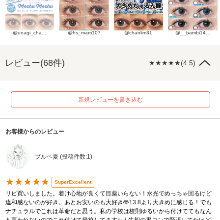
@unagi_cha...
@hs_mam107
@chanlim31
@__bambi14...
レビュー(68件)
★★★★★(4.5)
新規レビューを書き込む
お客様からのレビュー
ブルベ夏 (投稿件数:1)
★★★★★
SuperExcellent
リピ買いしました。着け心地が良くて目薬いらない！水光でめっちゃ回るけど
違和感ないのが好き。あとお安いのも大好き🫶13.8より大きめに感じる！でも
ナチュラルでこれは革命だと思う。私の学校は校則ゆるいから付けててもなん