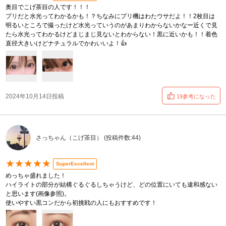
奥目でこげ茶目の人です！！！
プリだと水光ってわかるかも！？ちなみにプリ機はわたウサだよ！！2枚目は
明るいところで撮ったけど水光っていうのがあまりわからないかなー近くで見
たら水光ってわかるけどまじまじ見ないとわからない！黒に近いかも！！着色
直径大きいけどナチュラルでかわいいよ！👍
2024年10月14日投稿
19参考になった
さっちゃん（こげ茶目） (投稿件数:44)
★★★★★
SuperExcellent
めっちゃ盛れました！
ハイライトの部分が結構ぐるぐるしちゃうけど、どの位置にいても違和感ない
と思います(画像参照)。
使いやすい黒コンだから初挑戦の人にもおすすめです！