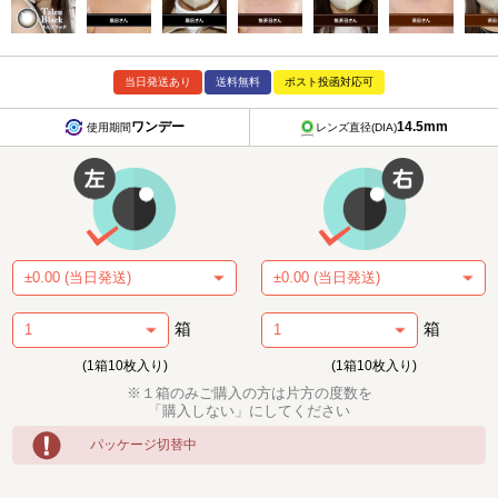
当日発送あり
送料無料
ポスト投函対応可
ワンデー
14.5mm
使用期間
レンズ直径(DIA)
箱
箱
(1箱10枚入り)
(1箱10枚入り)
※１箱のみご購入の方は片方の度数を
「購入しない」にしてください
パッケージ切替中