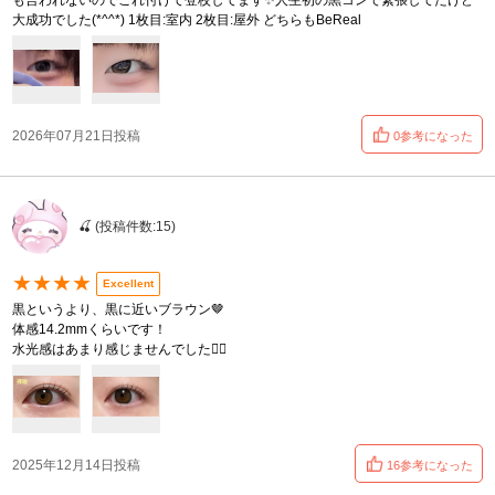
も言われないのでこれ付けて登校してます✨️人生初の黒コンで緊張してたけど
大成功でした(*^^*) 1枚目:室内 2枚目:屋外 どちらもBeReal
2026年07月21日投稿
0参考になった
🍒 (投稿件数:15)
★★★★
Excellent
黒というより、黒に近いブラウン🤎
体感14.2mmくらいです！
水光感はあまり感じませんでした😵‍💫
2025年12月14日投稿
16参考になった