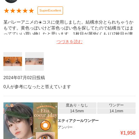
★
★
★
★
★
SuperExcellent
某バレーアニメの☀️コスに使用しました。結構水分とられちゃうか
もです。黄色っぽいけど茶色っぽい色を探してたので結構当てはま
ってていい買い物したと思います。1枚目が屋外(くもり)2枚目が車
の中です。
つづきを読む
2024年07月02日
投稿
0
人が参考になったと答えています
度あり・なし
ワンデー
14.5mm
14.1mm
エティアクールワンデー
アンバー
¥
1,958