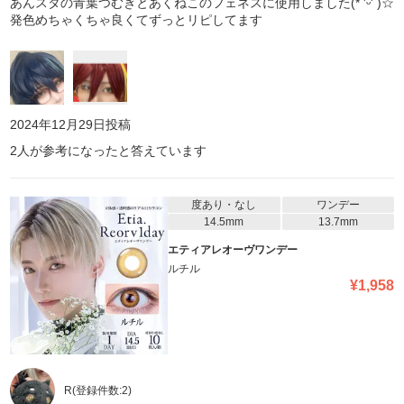
あんスタの青葉つむぎとあくねこのフェネスに使用しました(* 'ᵕ' )☆
発色めちゃくちゃ良くてずっとリピしてます
2024年12月29日
投稿
2
人が参考になったと答えています
度あり・なし
ワンデー
14.5mm
13.7mm
エティアレオーヴワンデー
ルチル
¥
1,958
R
(登録件数:
2
)