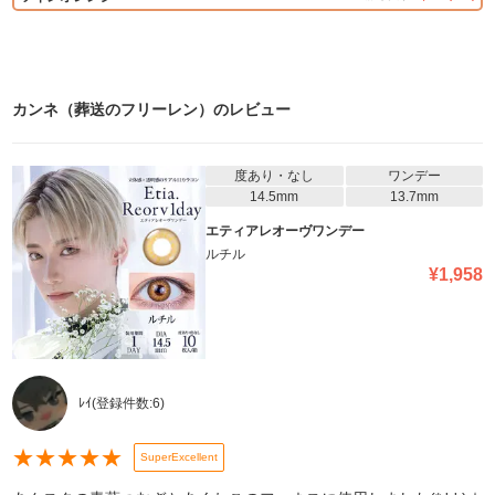
カンネ（葬送のフリーレン）
のレビュー
度あり・なし
ワンデー
14.5mm
13.7mm
エティアレオーヴワンデー
ルチル
¥
1,958
ﾚｲ
(登録件数:
6
)
★
★
★
★
★
SuperExcellent