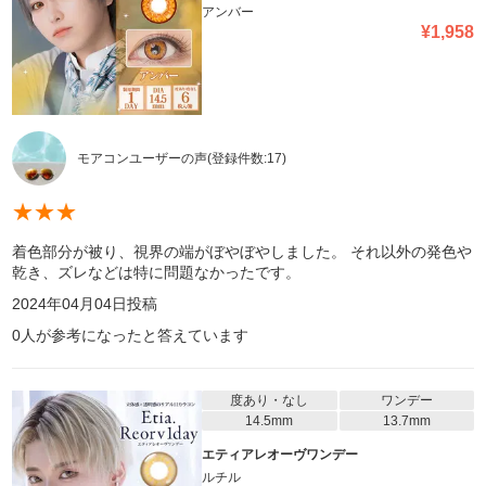
アンバー
¥
1,958
モアコンユーザーの声
(登録件数:
17
)
★
★
★
着色部分が被り、視界の端がぼやぼやしました。 それ以外の発色や
乾き、ズレなどは特に問題なかったです。
2024年04月04日
投稿
0
人が参考になったと答えています
度あり・なし
ワンデー
14.5mm
13.7mm
エティアレオーヴワンデー
ルチル