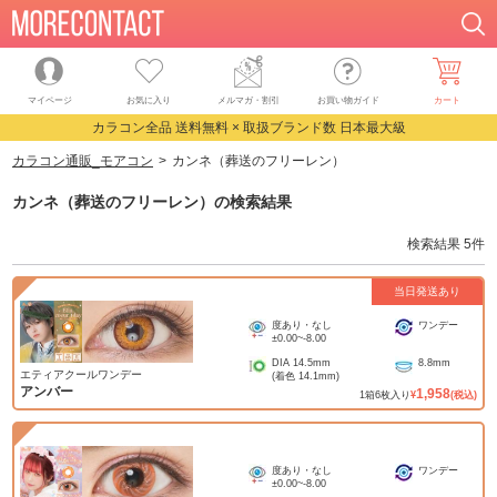
マイページ
お気に入り
メルマガ・割引
お買い物ガイド
カート
カラコン全品 送料無料 × 取扱ブランド数 日本最大級
カラコン通販_モアコン
カンネ（葬送のフリーレン）
カンネ（葬送のフリーレン）
の検索結果
検索結果
5
件
当日発送あり
度あり・なし
ワンデー
±0.00
~
-8.00
DIA
14.5mm
8.8mm
エティアクールワンデー
(着色
14.1mm
)
アンバー
1,958
1
箱
6
枚入り
¥
(税込)
度あり・なし
ワンデー
±0.00
~
-8.00