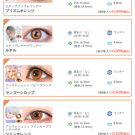
DIA
15.0mm
8.8mm
エティアプリズムワンデー
(着色
14.4mm
)
プリズムオレンジ
1,958
1
箱
6
枚入り
¥
(税込)
度あり・なし
ワンデー
±0.00
~
-8.00
DIA
14.5mm
8.8mm
エティアレオーヴワンデー
(着色
13.7mm
)
ルチル
1,958
1
箱
10
枚入り
¥
(税込)
度あり・なし
ワンデー
±0.00
~
-8.00
DIA
14.5mm
8.6mm
アシストシュシュ パピーラワンデ
(着色
14.0mm
)
ー
1,628
マンゴーシロップ
1
箱
6
枚入り
¥
(税込)
度あり・なし
ワンデー
±0.00
~
-8.00
DIA
14.2mm
8.6mm
アシストシュシュ ツインループワ
(着色
13.5mm
)
ンデーネオ
1,628
ツインオレンジ
1
箱
6
枚入り
¥
(税込)