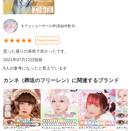
モアコンユーザーの声
(登録件数:
6
)
★
★
★
★
★
SuperExcellent
思った通りの発色で良かったです。
2021年07月12日
投稿
0
人が参考になったと答えています
カンネ（葬送のフリーレン）
に関連するブランド
エティアクールワンデー
アシストシュシュ パピーラワンデー
エティアプリズムワンデー
エティアレオ