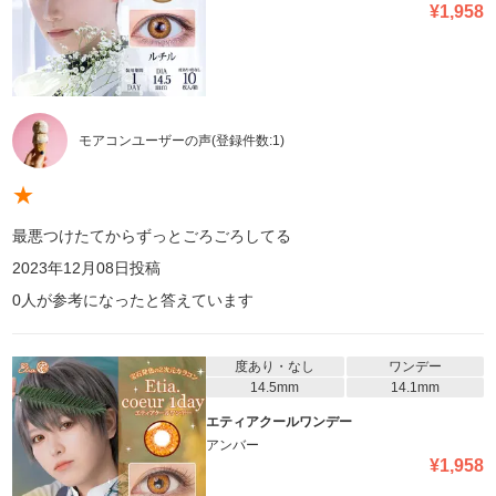
¥
1,958
モアコンユーザーの声
(登録件数:
1
)
★
最悪つけたてからずっとごろごろしてる
2023年12月08日
投稿
0
人が参考になったと答えています
度あり・なし
ワンデー
14.5mm
14.1mm
エティアクールワンデー
アンバー
¥
1,958