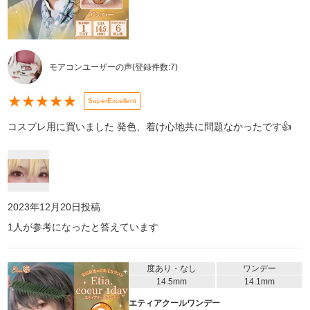
モアコンユーザーの声
(登録件数:
7
)
★
★
★
★
★
SuperExcellent
コスプレ用に買いました 発色、着け心地共に問題なかったです👍
2023年12月20日
投稿
1
人が参考になったと答えています
度あり・なし
ワンデー
14.5mm
14.1mm
エティアクールワンデー