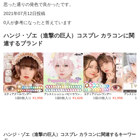
思った通りの発色で良かったです。
2021年07月12日
投稿
0
人が参考になったと答えています
ハンジ・ゾエ（進撃の巨人）コスプレ カラコン
に関
連するブランド
エティアクールワンデー
アシストシュシュ パピーラワンデー
エティアジュレワンデー
1箱6枚入り
¥
1,958
1箱6枚入り
¥
1,628
1箱10枚入り
¥
1,958
1
ハンジ・ゾエ（進撃の巨人）コスプレ カラコン
に関連するキーワー