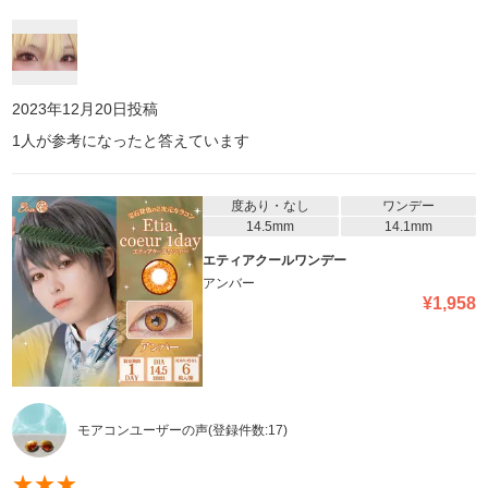
2023年12月20日
投稿
1
人が参考になったと答えています
度あり・なし
ワンデー
14.5mm
14.1mm
エティアクールワンデー
アンバー
¥
1,958
モアコンユーザーの声
(登録件数:
17
)
★
★
★