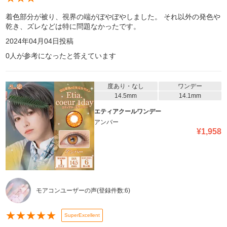
着色部分が被り、視界の端がぼやぼやしました。 それ以外の発色や
乾き、ズレなどは特に問題なかったです。
2024年04月04日
投稿
0
人が参考になったと答えています
度あり・なし
ワンデー
14.5mm
14.1mm
エティアクールワンデー
アンバー
¥
1,958
モアコンユーザーの声
(登録件数:
6
)
★
★
★
★
★
SuperExcellent