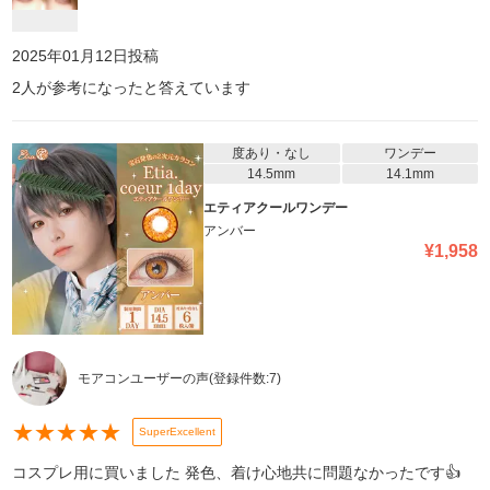
2025年01月12日
投稿
2
人が参考になったと答えています
度あり・なし
ワンデー
14.5mm
14.1mm
エティアクールワンデー
アンバー
¥
1,958
モアコンユーザーの声
(登録件数:
7
)
★
★
★
★
★
SuperExcellent
コスプレ用に買いました 発色、着け心地共に問題なかったです👍