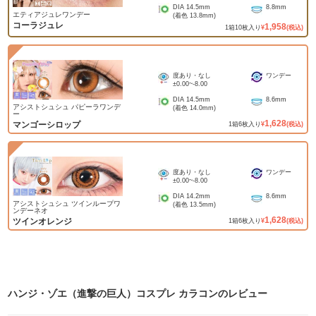
DIA
14.5mm
8.8mm
エティアジュレワンデー
(着色
13.8mm
)
コーラジュレ
1,958
1
箱
10
枚入り
¥
(税込)
度あり・なし
ワンデー
±0.00
~
-8.00
DIA
14.5mm
8.6mm
アシストシュシュ パピーラワンデ
(着色
14.0mm
)
ー
1,628
マンゴーシロップ
1
箱
6
枚入り
¥
(税込)
度あり・なし
ワンデー
±0.00
~
-8.00
DIA
14.2mm
8.6mm
アシストシュシュ ツインループワ
(着色
13.5mm
)
ンデーネオ
1,628
ツインオレンジ
1
箱
6
枚入り
¥
(税込)
ハンジ・ゾエ（進撃の巨人）コスプレ カラコン
のレビュー