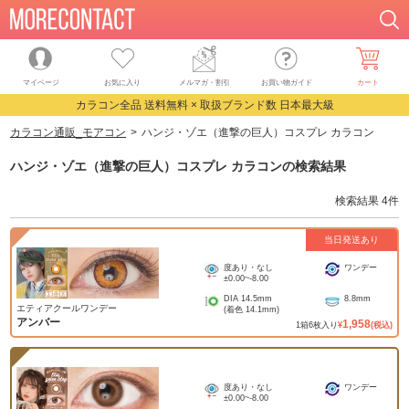
マイページ
お気に入り
メルマガ・割引
お買い物ガイド
カート
カラコン全品 送料無料 × 取扱ブランド数 日本最大級
カラコン通販_モアコン
ハンジ・ゾエ（進撃の巨人）コスプレ カラコン
ハンジ・ゾエ（進撃の巨人）コスプレ カラコン
の検索結果
検索結果
4
件
当日発送あり
度あり・なし
ワンデー
±0.00
~
-8.00
DIA
14.5mm
8.8mm
エティアクールワンデー
(着色
14.1mm
)
アンバー
1,958
1
箱
6
枚入り
¥
(税込)
度あり・なし
ワンデー
±0.00
~
-8.00