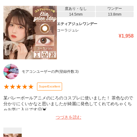
度あり・なし
ワンデー
14.5mm
13.8mm
エティアジュレワンデー
コーラジュレ
¥
1,958
モアコンユーザーの声
(登録件数:
3
)
★
★
★
★
★
SuperExcellent
某バレーボールアニメのにろのコスプレに使いました！ 茶色なので
分かりにくいかなと思いましたが綺麗に発色してくれてめちゃくち
ゃお気に入りです😖💓‪
つづきを読む