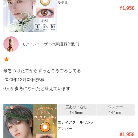
ルチル
¥
1,958
モアコンユーザーの声
(登録件数:
1
)
★
最悪つけたてからずっとごろごろしてる
2023年12月08日
投稿
0
人が参考になったと答えています
度あり・なし
ワンデー
14.5mm
14.1mm
エティアクールワンデー
アンバー
¥
1,958