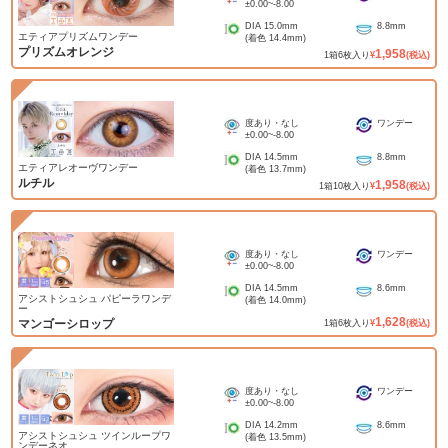
±0.00
~
-8.00
DIA
15.0mm
8.8mm
エティアプリズムワンデー
(着色
14.4mm
)
プリズムオレンジ
1,958
1
箱
6
枚入り
¥
(税込)
度あり・なし
ワンデー
±0.00
~
-8.00
DIA
14.5mm
8.8mm
エティアレオーヴワンデー
(着色
13.7mm
)
ルチル
1,958
1
箱
10
枚入り
¥
(税込)
度あり・なし
ワンデー
±0.00
~
-8.00
DIA
14.5mm
8.6mm
アシストシュシュ パピーラワンデ
(着色
14.0mm
)
ー
1,628
マンゴーシロップ
1
箱
6
枚入り
¥
(税込)
度あり・なし
ワンデー
±0.00
~
-8.00
DIA
14.2mm
8.6mm
アシストシュシュ ツインループワ
(着色
13.5mm
)
ンデーネオ