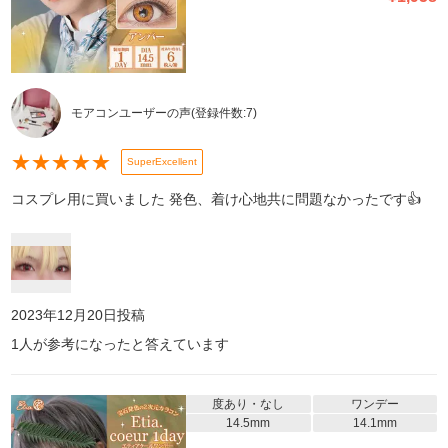
モアコンユーザーの声
(登録件数:
7
)
★
★
★
★
★
SuperExcellent
コスプレ用に買いました 発色、着け心地共に問題なかったです👍
2023年12月20日
投稿
1
人が参考になったと答えています
度あり・なし
ワンデー
14.5mm
14.1mm