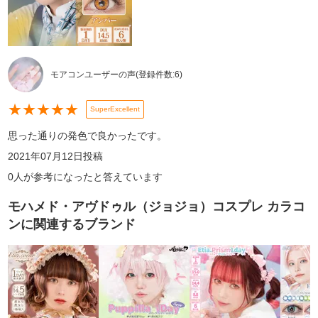
モアコンユーザーの声
(登録件数:
6
)
★
★
★
★
★
SuperExcellent
思った通りの発色で良かったです。
2021年07月12日
投稿
0
人が参考になったと答えています
モハメド・アヴドゥル（ジョジョ）コスプレ カラコ
ン
に関連するブランド