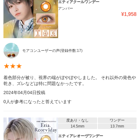
エティアクールワンデー
アンバー
¥
1,958
モアコンユーザーの声
(登録件数:
17
)
★
★
★
着色部分が被り、視界の端がぼやぼやしました。 それ以外の発色や
乾き、ズレなどは特に問題なかったです。
2024年04月04日
投稿
0
人が参考になったと答えています
度あり・なし
ワンデー
14.5mm
13.7mm
エティアレオーヴワンデー