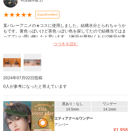
R
(登録件数:
2
)
★
★
★
★
★
SuperExcellent
某バレーアニメの☀️コスに使用しました。結構水分とられちゃうか
もです。黄色っぽいけど茶色っぽい色を探してたので結構当てはま
ってていい買い物したと思います。1枚目が屋外(くもり)2枚目が車
の中です。
つづきを読む
2024年07月02日
投稿
0
人が参考になったと答えています
度あり・なし
ワンデー
14.5mm
14.1mm
エティアクールワンデー
アンバー
¥
1,958