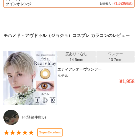
1,628
ツインオレンジ
1
箱
6
枚入り
¥
(税込)
モハメド・アヴドゥル（ジョジョ）コスプレ カラコン
のレビュー
度あり・なし
ワンデー
14.5mm
13.7mm
エティアレオーヴワンデー
ルチル
¥
1,958
ﾚｲ
(登録件数:
6
)
★
★
★
★
★
SuperExcellent