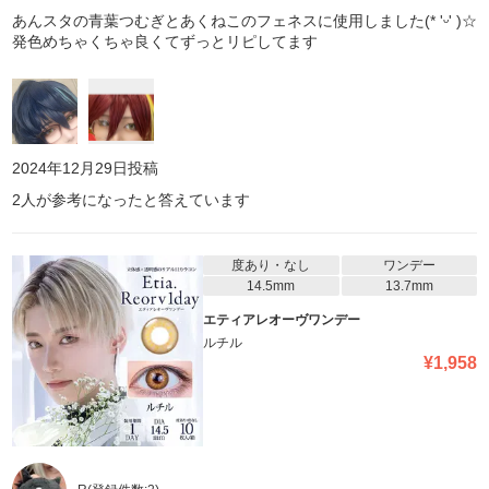
あんスタの青葉つむぎとあくねこのフェネスに使用しました(* 'ᵕ' )☆
発色めちゃくちゃ良くてずっとリピしてます
2024年12月29日
投稿
2
人が参考になったと答えています
度あり・なし
ワンデー
14.5mm
13.7mm
エティアレオーヴワンデー
ルチル
¥
1,958