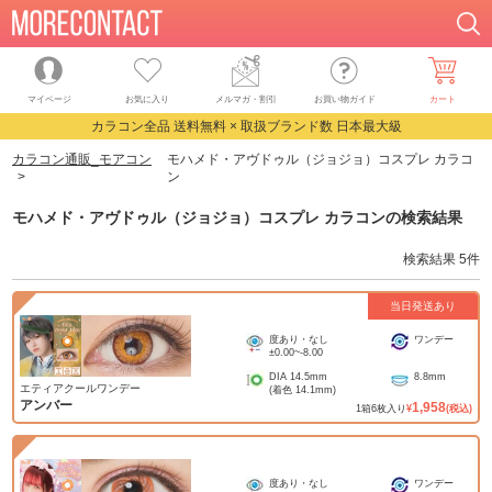
マイページ
お気に入り
メルマガ・割引
お買い物ガイド
カート
カラコン全品 送料無料 × 取扱ブランド数 日本最大級
カラコン通販_モアコン
モハメド・アヴドゥル（ジョジョ）コスプレ カラコ
ン
モハメド・アヴドゥル（ジョジョ）コスプレ カラコン
の検索結果
検索結果
5
件
当日発送あり
度あり・なし
ワンデー
±0.00
~
-8.00
DIA
14.5mm
8.8mm
エティアクールワンデー
(着色
14.1mm
)
アンバー
1,958
1
箱
6
枚入り
¥
(税込)
度あり・なし
ワンデー