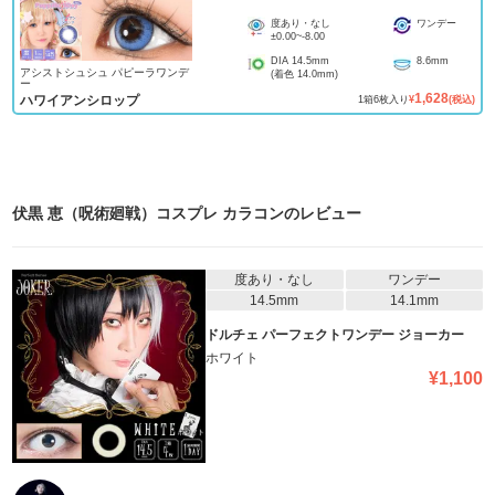
度あり・なし
ワンデー
±0.00
~
-8.00
DIA
14.5mm
8.6mm
アシストシュシュ パピーラワンデ
(着色
14.0mm
)
ー
1,628
ハワイアンシロップ
1
箱
6
枚入り
¥
(税込)
伏黒 恵（呪術廻戦）コスプレ カラコン
のレビュー
度あり・なし
ワンデー
14.5mm
14.1mm
ドルチェ パーフェクトワンデー ジョーカー
ホワイト
¥
1,100