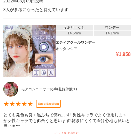
2022年03月09日
投稿
3
人が参考になったと答えています
度あり・なし
ワンデー
14.5mm
14.1mm
エティアクールワンデー
オルタンシア
¥
1,958
モアコンユーザーの声
(登録件数:
1
)
★
★
★
★
★
SuperExcellent
とても発色も良く黒ふちで盛れます! 男性キャラでよく使用します
が女性キャラでも似合うと思います!乾きにくくて着け心地も良いと
思います。
つづきを読む