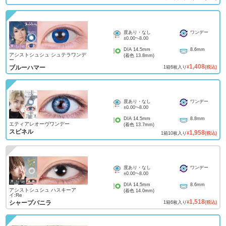
度あり・なし
ワンデー
±0.00
~
-8.00
DIA
14.5mm
8.6mm
アシストシュシュ シュテラワンデ
(着色
13.8mm
)
ー
1,408
ブルーハマー
1
箱
6
枚入り
¥
(税込)
度あり・なし
ワンデー
±0.00
~
-8.00
DIA
14.5mm
8.8mm
エティアレオーヴワンデー
(着色
13.7mm
)
スピネル
1,958
1
箱
10
枚入り
¥
(税込)
度あり・なし
ワンデー
±0.00
~
-8.00
DIA
14.5mm
8.6mm
アシストシュシュ ハスキーア
(着色
14.0mm
)
イ:Re
1,518
シャープバニラ
1
箱
6
枚入り
¥
(税込)