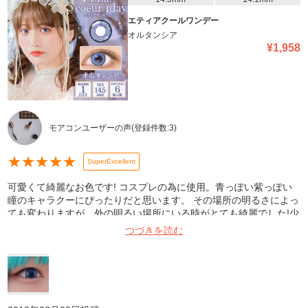
エティアクールワンデー
オルタンシア
¥
1,958
モアコンユーザーの声
(登録件数:
3
)
★
★
★
★
★
SuperExcellent
可愛くて綺麗なお色です! コスプレの為に使用。青っぽい紫っぽい
瞳のキャラクーにぴったりだと思います。 その場所の明るさによっ
ても変わりますが、外の明るい場所にいる時がとても綺麗でした!少
し暗い所で写真を撮るとあんまり発色しないかな…といった感じ。
つづきを読む
私はかなり気に入っています!