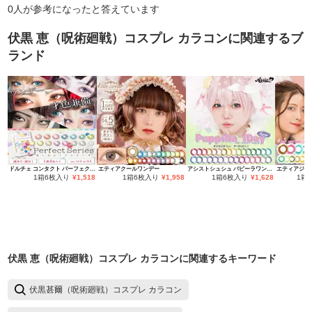
0
人が参考になったと答えています
伏黒 恵（呪術廻戦）コスプレ カラコン
に関連するブ
ランド
ドルチェ コンタクト パーフェクトシリーズ ワンデー
エティアクールワンデー
アシストシュシュ パピーラワンデー
エティアジュ
1箱6枚入り
¥
1,518
1箱6枚入り
¥
1,958
1箱6枚入り
¥
1,628
1箱
伏黒 恵（呪術廻戦）コスプレ カラコン
に関連するキーワード
伏黒甚爾（呪術廻戦）コスプレ カラコン