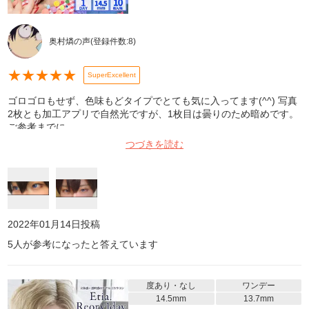
奥村燐の声
(登録件数:
8
)
★
★
★
★
★
SuperExcellent
ゴロゴロもせず、色味もどタイプでとても気に入ってます(^^) 写真
2枚とも加工アプリで自然光ですが、1枚目は曇りのため暗めです。
ご参考までに
つづきを読む
2022年01月14日
投稿
5
人が参考になったと答えています
度あり・なし
ワンデー
14.5mm
13.7mm