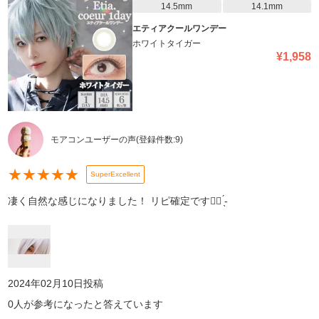
14.5mm
14.1mm
エティアクールワンデー
ホワイトタイガー
¥
1,958
モアコンユーザーの声
(登録件数:
9
)
★
★
★
★
★
SuperExcellent
凄く自然な感じになりました！ リピ確定です︎👍🏻 ̖́-
2024年02月10日
投稿
0
人が参考になったと答えています