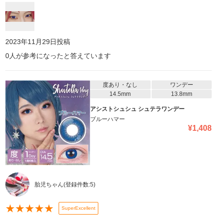
2023年11月29日
投稿
0
人が参考になったと答えています
度あり・なし
ワンデー
14.5mm
13.8mm
アシストシュシュ シュテラワンデー
ブルーハマー
¥
1,408
胎児ちゃん
(登録件数:
5
)
★
★
★
★
★
SuperExcellent