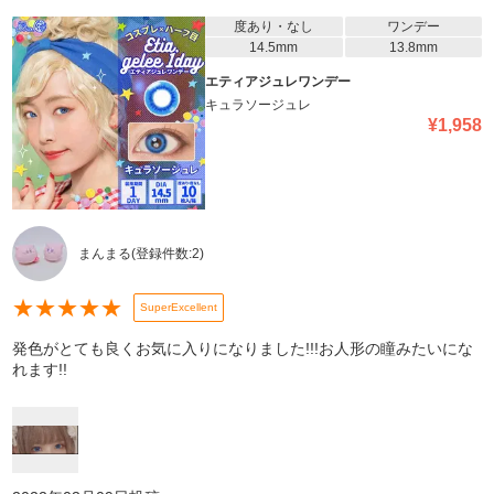
度あり・なし
ワンデー
14.5mm
13.8mm
エティアジュレワンデー
キュラソージュレ
¥
1,958
まんまる
(登録件数:
2
)
★
★
★
★
★
SuperExcellent
発色がとても良くお気に入りになりました!!!お人形の瞳みたいにな
れます!!