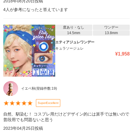
2018年08月20日
投稿
4
人が参考になったと答えています
度あり・なし
ワンデー
14.5mm
13.8mm
エティアジュレワンデー
キュラソージュレ
¥
1,958
イエベ秋
(登録件数:
19
)
★
★
★
★
★
SuperExcellent
自然、馴染む！ コスプレ用だけどデザイン的には派手では無いので
普段用でも問題ないと思う
2023年04月25日
投稿