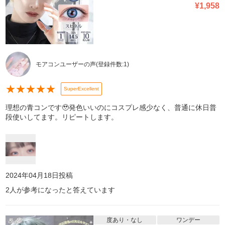
¥
1,958
モアコンユーザーの声
(登録件数:
1
)
★
★
★
★
★
SuperExcellent
理想の青コンです🥹発色いいのにコスプレ感少なく、普通に休日普
段使いしてます。リピートします。
2024年04月18日
投稿
2
人が参考になったと答えています
度あり・なし
ワンデー