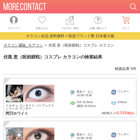
マイページ
お気に入り
メルマガ・割引
お買い物ガイド
カート
カラコン全品 送料無料 × 取扱ブランド数 日本最大級
カラコン通販_モアコン
伏黒 恵（呪術廻戦）コスプレ カラコン
伏黒 恵（呪術廻戦）コスプレ カラコン
の検索結果
検索結果
9
件
度あり・なし
ワンデー
±0.00
~
-8.00
DIA
14.5mm
8.6mm
ドルチェ コンタクト パーフェクト
(着色
14.0mm
)
シリーズ ワンデー
1,518
閃刃ホワイト
1
箱
6
枚入り
¥
(税込)
度あり・なし
ワンデー
±0.00
~
-8.00