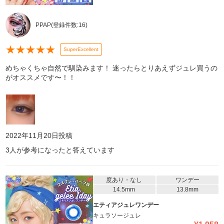
PPAP
(登録件数:
16
)
★
★
★
★
★
SuperExcellent
めちゃくちゃ自然で馴染みます！ 迷ったらとりあえずジュレ買うの
がオススメです〜！！
2022年11月20日
投稿
3
人が参考になったと答えています
度あり・なし
ワンデー
14.5mm
13.8mm
エティアジュレワンデー
キュラソージュレ