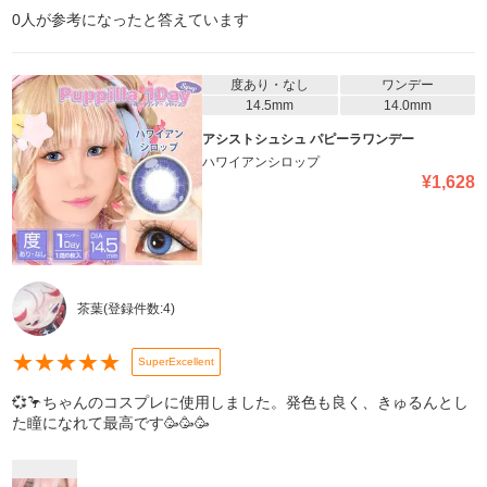
0
人が参考になったと答えています
度あり・なし
ワンデー
14.5mm
14.0mm
アシストシュシュ パピーラワンデー
ハワイアンシロップ
¥
1,628
茶葉
(登録件数:
4
)
★
★
★
★
★
SuperExcellent
💞🦩ちゃんのコスプレに使用しました。発色も良く、きゅるんとし
た瞳になれて最高です🥳🥳🥳