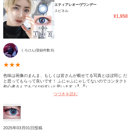
エティアレオーヴワンデー
スピネル
¥
1,958
くろけん
(登録件数:
6
)
★
★
★
色味は画像のまんま、もしくは皆さんが載せてる写真とほぼ同じ だ
と思ってもらって良いです！ ふにゃふにゃしてないのでコンタクト
初心者さんでもつけやすいと思います（╹◡╹）
つづきを読む
2025年03月01日
投稿