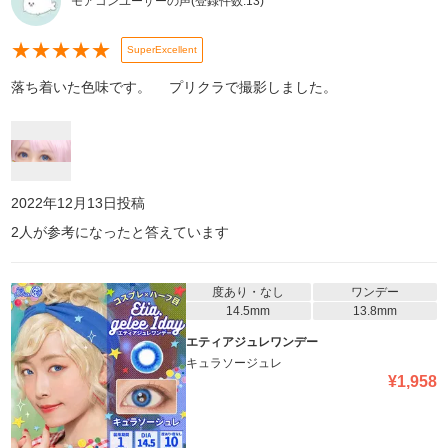
モアコンユーザーの声
(登録件数:
13
)
★
★
★
★
★
SuperExcellent
落ち着いた色味です。 プリクラで撮影しました。
2022年12月13日
投稿
2
人が参考になったと答えています
度あり・なし
ワンデー
14.5mm
13.8mm
エティアジュレワンデー
キュラソージュレ
¥
1,958