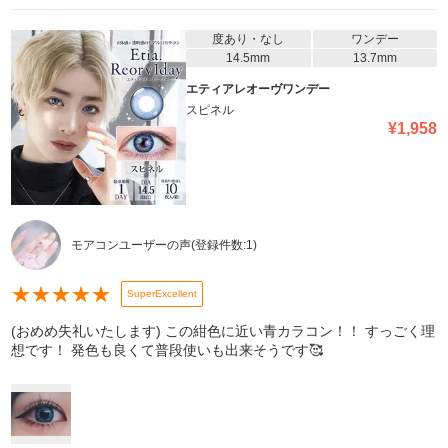
度あり・なし
ワンデー
14.5mm
13.7mm
エティアレオーヴワンデー
スピネル
¥
1,958
モアコンユーザーの声
(登録件数:
1
)
★
★
★
★
★
SuperExcellent
(おめめ失礼いたします) この紺色に近い青カラコン！！ すっごく理
想です！ 発色も良くて普段使いも出来そうです🥰