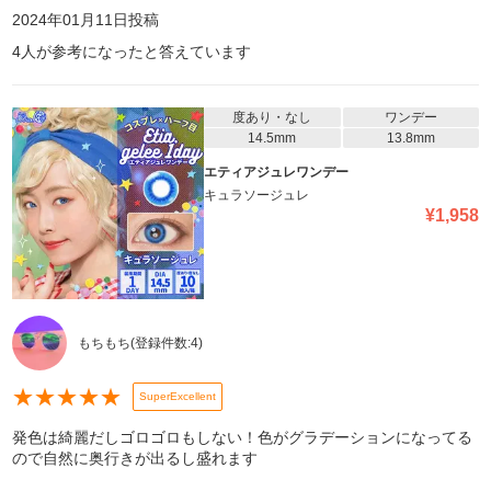
2024年01月11日
投稿
4
人が参考になったと答えています
度あり・なし
ワンデー
14.5mm
13.8mm
エティアジュレワンデー
キュラソージュレ
¥
1,958
もちもち
(登録件数:
4
)
★
★
★
★
★
SuperExcellent
発色は綺麗だしゴロゴロもしない！色がグラデーションになってる
ので自然に奥行きが出るし盛れます