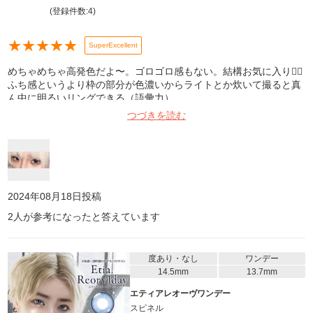
(登録件数:
4
)
★
★
★
★
★
SuperExcellent
めちゃめちゃ高発色だよ〜。ゴロゴロ感もない。結構お気に入り✋🏻
ふち感というより枠の部分が色濃いからライトとか炊いて撮ると真
ん中に明るいリングできる（語彙力）
つづきを読む
2024年08月18日
投稿
2
人が参考になったと答えています
度あり・なし
ワンデー
14.5mm
13.7mm
エティアレオーヴワンデー
スピネル