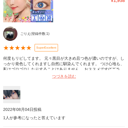
¥
1,958
ごりえ
(登録件数:
1
)
★
★
★
★
★
SuperExcellent
何度もリピしてます。 元々黒目が大きめ且つ色が濃いのですが、し
っかり発色してくれますし自然に馴染んでくれます。 つけ心地も、
私はゴロゴロしたりすることはありません。 おススメです(*´꒳`*)
つづきを読む
2022年08月04日
投稿
1
人が参考になったと答えています