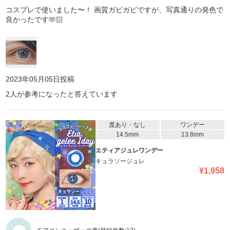
コスプレで使いました〜！ 画質ガビガビですが、写真通りの発色で
良かったです🫶🏻
2023年05月05日
投稿
2
人が参考になったと答えています
度あり・なし
ワンデー
14.5mm
13.8mm
エティアジュレワンデー
キュラソージュレ
¥
1,958