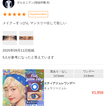
ダルタニアン
(登録件数:
8
)
★
★
★
★
★
SuperExcellent
メイク→すっぴん マンスリー出して欲しい
2025年09月11日
投稿
5
人が参考になったと答えています
度あり・なし
ワンデー
14.5mm
13.8mm
エティアジュレワンデー
キュラソージュレ
¥
1,958