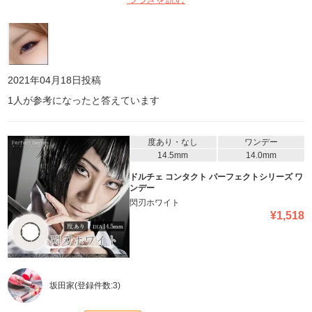
2021年04月18日
投稿
1
人が参考になったと答えています
度あり・なし
ワンデー
14.5mm
14.0mm
ドルチェ コンタクト パーフェクトシリーズ ワ
ンデー
閃刃ホワイト
¥
1,518
坂田家
(登録件数:
3
)