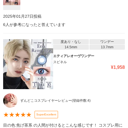
2025年01月27日
投稿
6
人が参考になったと答えています
度あり・なし
ワンデー
14.5mm
13.7mm
エティアレオーヴワンデー
スピネル
¥
1,958
ずんどこコスプレイヤーレビュー
(登録件数:
4
)
★
★
★
★
★
SuperExcellent
目の色:焦げ茶系 の人間が付けるとこんな感じです！ コスプレ用に