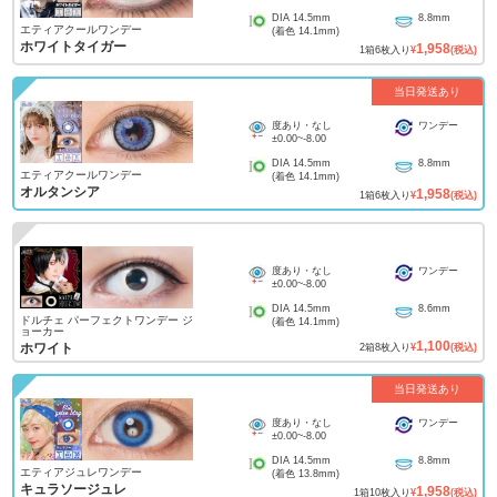
DIA
14.5mm
8.8mm
エティアクールワンデー
(着色
14.1mm
)
ホワイトタイガー
1,958
1
箱
6
枚入り
¥
(税込)
当日発送あり
度あり・なし
ワンデー
±0.00
~
-8.00
DIA
14.5mm
8.8mm
エティアクールワンデー
(着色
14.1mm
)
オルタンシア
1,958
1
箱
6
枚入り
¥
(税込)
度あり・なし
ワンデー
±0.00
~
-8.00
DIA
14.5mm
8.6mm
ドルチェ パーフェクトワンデー ジ
(着色
14.1mm
)
ョーカー
1,100
ホワイト
2
箱
8
枚入り
¥
(税込)
当日発送あり
度あり・なし
ワンデー
±0.00
~
-8.00
DIA
14.5mm
8.8mm
エティアジュレワンデー
(着色
13.8mm
)
キュラソージュレ
1,958
1
箱
10
枚入り
¥
(税込)