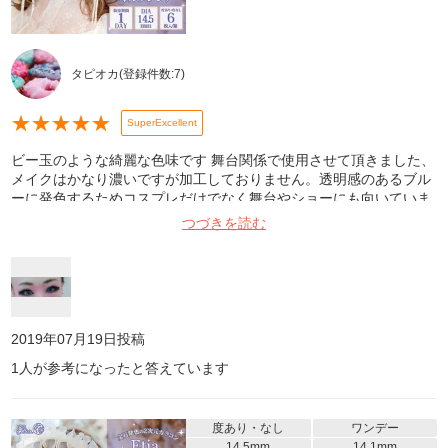
タピオカ
(登録件数:
7
)
★
★
★
★
★
SuperExcellent
ビー玉のような綺麗な色味です 舞台関係で使用させて頂きました、
メイクはかなり濃いですが加工しておりません。透明感のあるブル
ーに発色するためコスプレだけでなく舞台やショーにも向いていま
す。クオリテワンデーも好きですが、こちらも良し。
つづきを読む
2019年07月19日
投稿
1
人が参考になったと答えています
度あり・なし
ワンデー
14.5mm
14.1mm