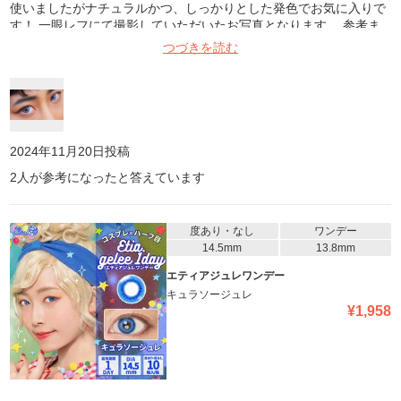
使いましたがナチュラルかつ、しっかりとした発色でお気に入りで
す！ 一眼レフにて撮影していただいたお写真となります。 参考ま
でに。
つづきを読む
2024年11月20日
投稿
2
人が参考になったと答えています
度あり・なし
ワンデー
14.5mm
13.8mm
エティアジュレワンデー
キュラソージュレ
¥
1,958