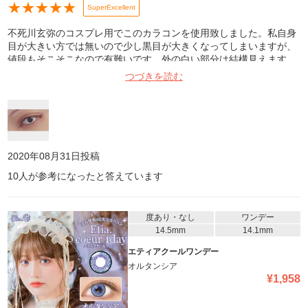
★
★
★
★
★
SuperExcellent
不死川玄弥のコスプレ用でこのカラコンを使用致しました。私自身
目が大きい方では無いので少し黒目が大きくなってしまいますが、
値段もそこそこなので有難いです。外の白い部分は結構見えます。
つづきを読む
2020年08月31日
投稿
10
人が参考になったと答えています
度あり・なし
ワンデー
14.5mm
14.1mm
エティアクールワンデー
オルタンシア
¥
1,958