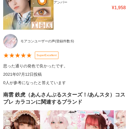
アンバー
¥
1,958
モアコンユーザーの声
(登録件数:
6
)
★
★
★
★
★
SuperExcellent
思った通りの発色で良かったです。
2021年07月12日
投稿
0
人が参考になったと答えています
南雲 鉄虎（あんさんぶるスターズ！/あんスタ）コス
プレ カラコン
に関連するブランド