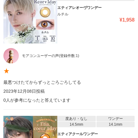
エティアレオーヴワンデー
ルチル
¥
1,958
モアコンユーザーの声
(登録件数:
1
)
★
最悪つけたてからずっとごろごろしてる
2023年12月08日
投稿
0
人が参考になったと答えています
度あり・なし
ワンデー
14.5mm
14.1mm
エティアクールワンデー