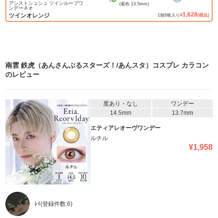
アシストシュシュ ツインループワ
(着色
13.5mm
)
ンデーネオ
1,628
ツインオレンジ
1
箱
6
枚入り
¥
(税込)
南雲 鉄虎（あんさんぶるスターズ！/あんスタ）コスプレ カラコン
のレビュー
度あり・なし
ワンデー
14.5mm
13.7mm
エティアレオーヴワンデー
ルチル
¥
1,958
ﾚｲ
(登録件数:
6
)