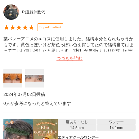
R
(登録件数:
2
)
★
★
★
★
★
SuperExcellent
某バレーアニメの☀️コスに使用しました。結構水分とられちゃうか
もです。黄色っぽいけど茶色っぽい色を探してたので結構当てはま
ってていい買い物したと思います。1枚目が屋外(くもり)2枚目が車
の中です。
つづきを読む
2024年07月02日
投稿
0
人が参考になったと答えています
度あり・なし
ワンデー
14.5mm
14.1mm
エティアクールワンデー