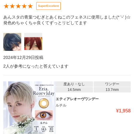
★
★
★
★
★
SuperExcellent
あんスタの青葉つむぎとあくねこのフェネスに使用しました(* 'ᵕ' )☆
発色めちゃくちゃ良くてずっとリピしてます
2024年12月29日
投稿
2
人が参考になったと答えています
度あり・なし
ワンデー
14.5mm
13.7mm
エティアレオーヴワンデー
ルチル
¥
1,958