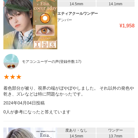
14.5mm
14.1mm
エティアクールワンデー
アンバー
¥
1,958
モアコンユーザーの声
(登録件数:
17
)
★
★
★
着色部分が被り、視界の端がぼやぼやしました。 それ以外の発色や
乾き、ズレなどは特に問題なかったです。
2024年04月04日
投稿
0
人が参考になったと答えています
度あり・なし
ワンデー
14.5mm
13.7mm