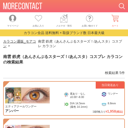
マイページ
お気に入り
メルマガ・割引
お買い物ガイド
カート
カラコン全品 送料無料 × 取扱ブランド数 日本最大級
カラコン通販_モアコ
南雲 鉄虎（あんさんぶるスターズ！/あんスタ）コスプ
ン
レ カラコン
南雲 鉄虎（あんさんぶるスターズ！/あんスタ）コスプレ カラコン
の検索結果
検索結果
5
件
当日発送あり
度あり・なし
ワンデー
±0.00
~
-8.00
DIA
14.5mm
8.8mm
エティアクールワンデー
(着色
14.1mm
)
アンバー
1,958
1
箱
6
枚入り
¥
(税込)