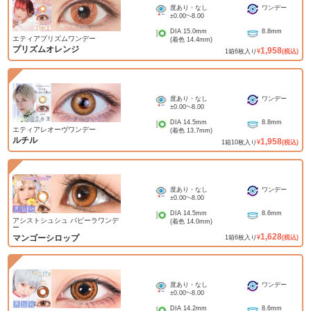
度あり・なし
ワンデー
±0.00
~
-8.00
DIA
15.0mm
8.8mm
エティアプリズムワンデー
(着色
14.4mm
)
プリズムオレンジ
1,958
1
箱
6
枚入り
¥
(税込)
度あり・なし
ワンデー
±0.00
~
-8.00
DIA
14.5mm
8.8mm
エティアレオーヴワンデー
(着色
13.7mm
)
ルチル
1,958
1
箱
10
枚入り
¥
(税込)
度あり・なし
ワンデー
±0.00
~
-8.00
DIA
14.5mm
8.6mm
アシストシュシュ パピーラワンデ
(着色
14.0mm
)
ー
1,628
マンゴーシロップ
1
箱
6
枚入り
¥
(税込)
度あり・なし
ワンデー
±0.00
~
-8.00
DIA
14.2mm
8.6mm