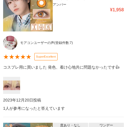
アンバー
¥
1,958
モアコンユーザーの声
(登録件数:
7
)
★
★
★
★
★
SuperExcellent
コスプレ用に買いました 発色、着け心地共に問題なかったです👍
2023年12月20日
投稿
1
人が参考になったと答えています
度あり・なし
ワンデー