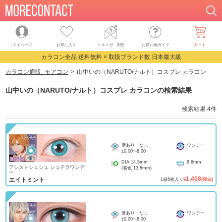
マイページ
お気に入り
メルマガ・割引
お買い物ガイド
カート
カラコン全品 送料無料 × 取扱ブランド数 日本最大級
カラコン通販_モアコン
山中いの（NARUTO/ナルト）コスプレ カラコン
山中いの（NARUTO/ナルト）コスプレ カラコン
の検索結果
検索結果
4
件
度あり・なし
ワンデー
±0.00
~
-8.00
DIA
14.5mm
8.6mm
アシストシュシュ シュテラワンデ
(着色
13.8mm
)
ー
1,408
エイトミント
1
箱
6
枚入り
¥
(税込)
度あり・なし
ワンデー
±0.00
~
-8.00