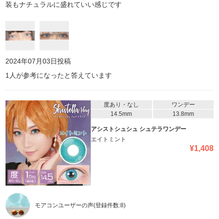
装もナチュラルに盛れていい感じです
2024年07月03日
投稿
1
人が参考になったと答えています
度あり・なし
ワンデー
14.5mm
13.8mm
アシストシュシュ シュテラワンデー
エイトミント
¥
1,408
モアコンユーザーの声
(登録件数:
8
)