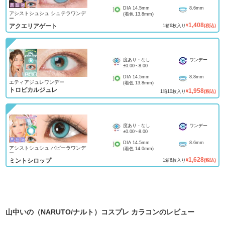
DIA
14.5mm
8.6mm
アシストシュシュ シュテラワンデ
(着色
13.8mm
)
ー
1,408
アクエリアゲート
1
箱
6
枚入り
¥
(税込)
度あり・なし
ワンデー
±0.00
~
-8.00
DIA
14.5mm
8.8mm
エティアジュレワンデー
(着色
13.8mm
)
トロピカルジュレ
1,958
1
箱
10
枚入り
¥
(税込)
度あり・なし
ワンデー
±0.00
~
-8.00
DIA
14.5mm
8.6mm
アシストシュシュ パピーラワンデ
(着色
14.0mm
)
ー
1,628
ミントシロップ
1
箱
6
枚入り
¥
(税込)
山中いの（NARUTO/ナルト）コスプレ カラコン
のレビュー