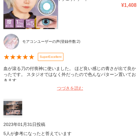
¥
1,408
モアコンユーザーの声
(登録件数:
2
)
★
★
★
★
★
SuperExcellent
血が滾る刀の付喪神に使いました。 ほど良い感じの青さが出て良か
ったです。 スタジオではなく外だったので色んなパターン置いてお
きます。
つづきを読む
2023年01月31日
投稿
5
人が参考になったと答えています