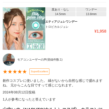
度あり・なし
ワンデー
14.5mm
13.8mm
エティアジュレワンデー
トロピカルジュレ
¥
1,958
モアコンユーザーの声
(登録件数:
1
)
★
★
★
★
★
SuperExcellent
創作コスプレに使いました。 縁がないから自然な感じで盛れます
ね。 元からこんな目ですって感じになれます。
2024年08月12日
投稿
1
人が参考になったと答えています