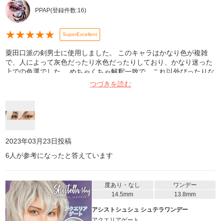
PPAP
(登録件数:
16
)
★
★
★
★
★
SuperExcellent
粟田口派の剣男士に使用しました。 このキャラはかなり色が複雑
で、人によって灰色だったり水色だったりしており、かなり迷った
上での色選でした。 めちゃくちゃ解釈一致で、これ以外ぴったりな
色はない！と個人的には思っています！ 目の大きさもちょうどよ
つづきを読む
く、男性キャラにもめちゃくちゃ使えます！色の多さは業界一でき
っと解釈一致するものが見つけられる上、このお値段は本当にリー
ズナブルなのでオススメです……！ 写真は室内、Beautyplusで撮っ
てます。
2023年03月23日
投稿
6
人が参考になったと答えています
度あり・なし
ワンデー
14.5mm
13.8mm
アシストシュシュ シュテラワンデー
アクエリアゲート