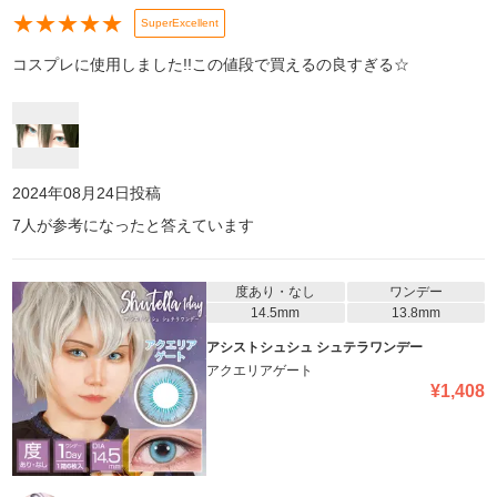
★
★
★
★
★
SuperExcellent
コスプレに使用しました!!この値段で買えるの良すぎる☆
2024年08月24日
投稿
7
人が参考になったと答えています
度あり・なし
ワンデー
14.5mm
13.8mm
アシストシュシュ シュテラワンデー
アクエリアゲート
¥
1,408