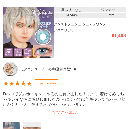
度あり・なし
ワンデー
14.5mm
13.8mm
アシストシュシュ シュテラワンデー
アクエリアゲート
¥
1,408
モアコンユーザーの声
(登録件数:
13
)
★
★
★
★
★
SuperExcellent
Dハロでジムホーキンスやるのに買いました！ まず、着けてめっち
ゃキレイな色に感動しました😍 人によっては普段使いでもハーフ顔
になりたい人に使えるのではないかなと思います！
つづきを読む