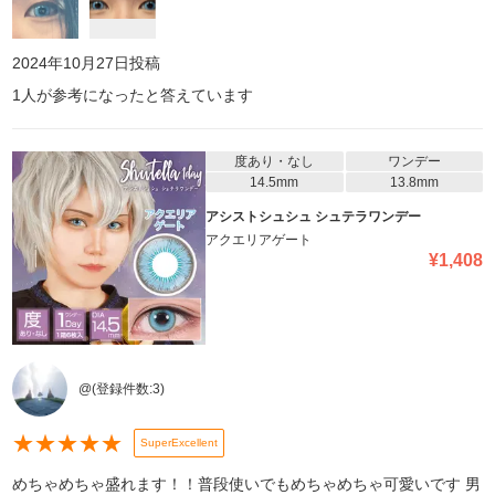
2024年10月27日
投稿
1
人が参考になったと答えています
度あり・なし
ワンデー
14.5mm
13.8mm
アシストシュシュ シュテラワンデー
アクエリアゲート
¥
1,408
@
(登録件数:
3
)
★
★
★
★
★
SuperExcellent
めちゃめちゃ盛れます！！普段使いでもめちゃめちゃ可愛いです 男