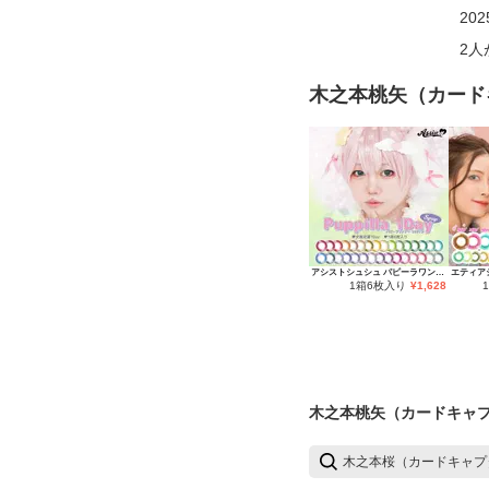
20
2
人
木之本桃矢（カード
アシストシュシュ パピーラワンデー
エティア
1箱6枚入り
¥
1,628
木之本桃矢（カードキャプ
木之本桜（カードキャプ