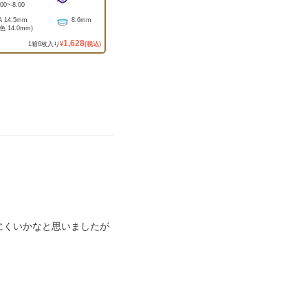
.00
~
-8.00
A
14.5mm
8.6mm
着色
14.0mm
)
1,628
1
箱
6
枚入り
¥
(税込)
にくいかなと思いましたが