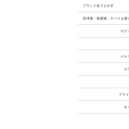
ブランド名でさがす
洗浄液・装着液・ケースを探
ログ
メル
カ
プライ
キ