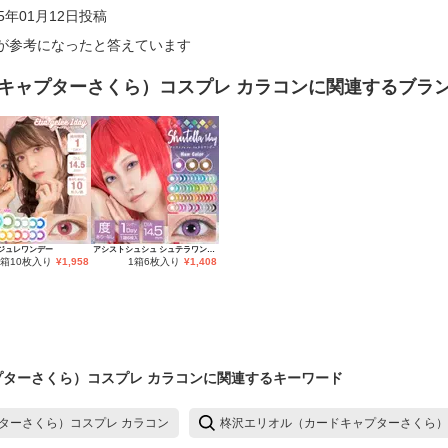
25年01月12日
投稿
が参考になったと答えています
キャプターさくら）コスプレ カラコン
に関連するブラ
ジュレワンデー
アシストシュシュ シュテラワンデー
1箱10枚入り
¥
1,958
1箱6枚入り
¥
1,408
ターさくら）コスプレ カラコン
に関連するキーワード
ターさくら）コスプレ カラコン
柊沢エリオル（カードキャプターさくら）