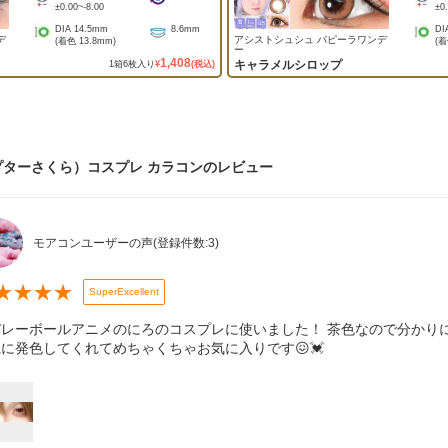
±0.00
~
-8.00
±0
DIA
14.5mm
8.6mm
DI
デ
アシストシュシュ パピーラワンデ
(着色
13.8mm
)
(
ー
1,408
キャラメルシロップ
1
箱
6
枚入り
¥
(税込)
ターさくら）コスプレ カラコン
のレビュー
モアコンユーザーの声
(登録件数:
3
)
★
★
★
★
SuperExcellent
バレーボールアニメのにろのコスプレに使いました！ 茶色なので分かり
に発色してくれてめちゃくちゃお気に入りです😖💓‪