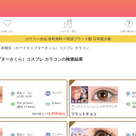
お気に入り
メルマガ・割引
お買い物ガイ
カラコン全品 送料無料 × 取扱ブランド数 日本最大級
之本桃矢（カードキャプターさくら）コスプレ カラコン
ターさくら）コスプレ カラコン
の検索結果
度あり・なし
ワンデー
度
±0.00
~
-8.00
±0
DIA
14.5mm
8.8mm
DI
アシストシュシュ シュテラワンデ
(着色
13.8mm
)
(
ー
1,958
フラットチョコ
1
箱
10
枚入り
¥
(税込)
度あり・なし
ワンデー
度