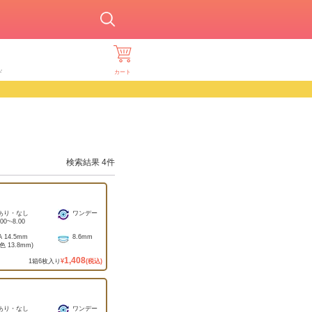
ド
カート
検索結果
4
件
あり・なし
ワンデー
.00
~
-8.00
A
14.5mm
8.6mm
着色
13.8mm
)
1,408
1
箱
6
枚入り
¥
(税込)
あり・なし
ワンデー