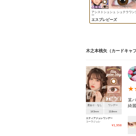
アシストシュシュ シュテラワン
ー
エスプレビーズ
木之本桃矢（カードキャプ
★
某
綺麗
度あり・なし
ワンデー
14.5mm
13.8mm
エティアジュレワンデー
コーラジュレ
¥
1,958