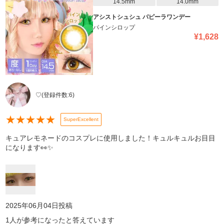
14.5mm
14.0mm
アシストシュシュ パピーラワンデー
パインシロップ
¥
1,628
♡
(登録件数:
6
)
★
★
★
★
★
SuperExcellent
キュアレモネードのコスプレに使用しました！キュルキュルお目目
になります👀✨
2025年06月04日
投稿
1
人が参考になったと答えています