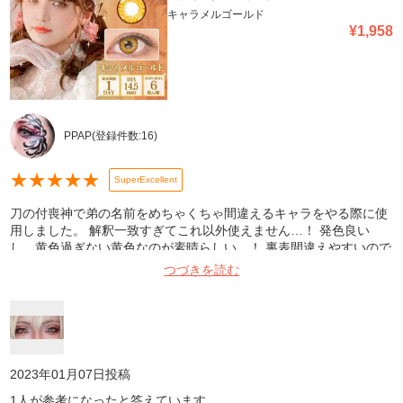
キャラメルゴールド
¥
1,958
PPAP
(登録件数:
16
)
★
★
★
★
★
SuperExcellent
刀の付喪神で弟の名前をめちゃくちゃ間違えるキャラをやる際に使
用しました。 解釈一致すぎてこれ以外使えません…！ 発色良い
し、黄色過ぎない黄色なのが素晴らしい…！ 裏表間違えやすいので
お気を付けて！ 間違えるとめちゃくちゃズレるし痛いです！ オス
つづきを読む
スメです！！！！
2023年01月07日
投稿
1
人が参考になったと答えています