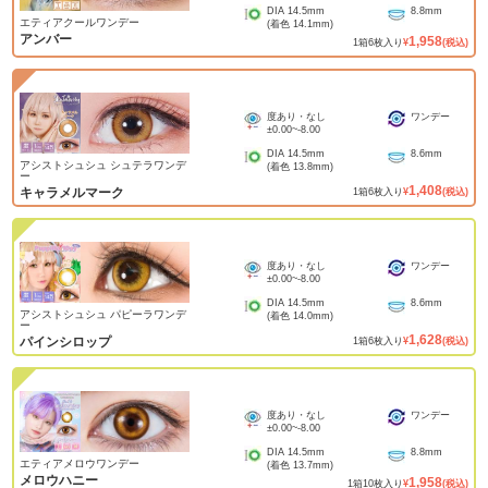
DIA
14.5mm
8.8mm
エティアクールワンデー
(着色
14.1mm
)
アンバー
1,958
1
箱
6
枚入り
¥
(税込)
度あり・なし
ワンデー
±0.00
~
-8.00
DIA
14.5mm
8.6mm
アシストシュシュ シュテラワンデ
(着色
13.8mm
)
ー
1,408
キャラメルマーク
1
箱
6
枚入り
¥
(税込)
度あり・なし
ワンデー
±0.00
~
-8.00
DIA
14.5mm
8.6mm
アシストシュシュ パピーラワンデ
(着色
14.0mm
)
ー
1,628
パインシロップ
1
箱
6
枚入り
¥
(税込)
度あり・なし
ワンデー
±0.00
~
-8.00
DIA
14.5mm
8.8mm
エティアメロウワンデー
(着色
13.7mm
)
メロウハニー
1,958
1
箱
10
枚入り
¥
(税込)