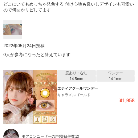
どこにいてもめっちゃ発色する 付け心地も良いしデザインも可愛い
ので何回かリピしてます
2022年05月24日
投稿
0
人が参考になったと答えています
度あり・なし
ワンデー
14.5mm
14.1mm
エティアクールワンデー
キャラメルゴールド
¥
1,958
モアコンユーザーの声
(登録件数:
2
)