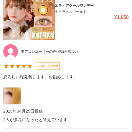
エティアクールワンデー
キャラメルゴールド
¥
1,958
モアコンユーザーの声
(登録件数:
56
)
★
★
★
★
★
SuperExcellent
恐ろしい程発色します。お勧めします。
2019年04月25日
投稿
2
人が参考になったと答えています