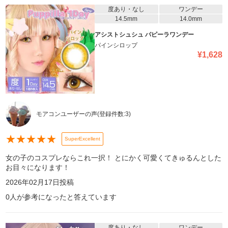
度あり・なし
ワンデー
14.5mm
14.0mm
アシストシュシュ パピーラワンデー
パインシロップ
¥
1,628
モアコンユーザーの声
(登録件数:
3
)
★
★
★
★
★
SuperExcellent
女の子のコスプレならこれ一択！ とにかく可愛くてきゅるんとした
お目々になります！
2026年02月17日
投稿
0
人が参考になったと答えています
度あり・なし
ワンデー