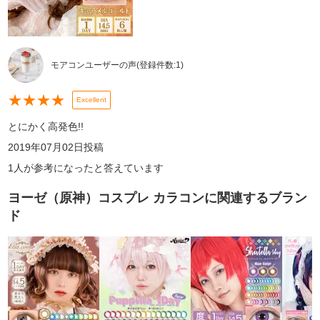
モアコンユーザーの声
(登録件数:
1
)
★
★
★
★
Excellent
とにかく高発色!!
2019年07月02日
投稿
1
人が参考になったと答えています
ヨーゼ（原神）コスプレ カラコン
に関連するブラン
ド