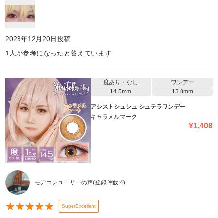
2023年12月20日
投稿
1
人が参考になったと答えています
度あり・なし
ワンデー
14.5mm
13.8mm
アシストシュシュ シュテラワンデー
キャラメルマーク
¥
1,408
モアコンユーザーの声
(登録件数:
4
)
★
★
★
★
★
SuperExcellent