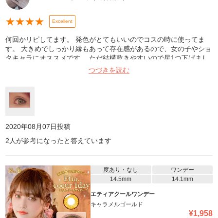
★
★
★
★
Excellent
何回かリピしてます。 発色がとてもいいのでコスの時に使ってま
す。 大きめでしっかり縁もあって存在感があるので、女の子やショ
タキャラにオススメです。 ただ結構乾きやすいので星1つ下げまし
た。
つづきを読む
2020年08月07日
投稿
2
人が参考になったと答えています
度あり・なし
ワンデー
14.5mm
14.1mm
エティアクールワンデー
キャラメルゴールド
¥
1,958