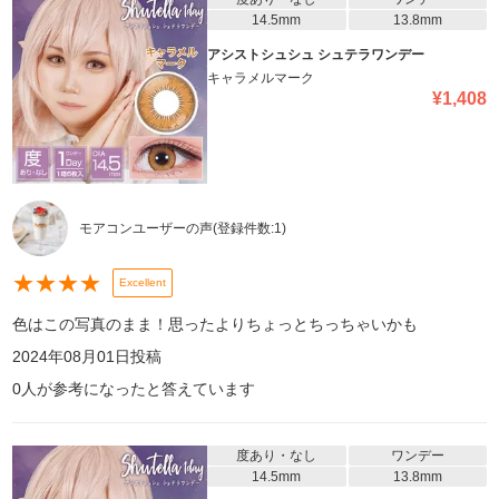
14.5mm
13.8mm
アシストシュシュ シュテラワンデー
キャラメルマーク
¥
1,408
モアコンユーザーの声
(登録件数:
1
)
★
★
★
★
Excellent
色はこの写真のまま！思ったよりちょっとちっちゃいかも
2024年08月01日
投稿
0
人が参考になったと答えています
度あり・なし
ワンデー
14.5mm
13.8mm