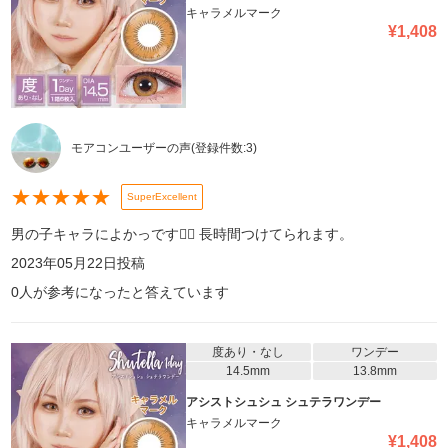
キャラメルマーク
¥
1,408
モアコンユーザーの声
(登録件数:
3
)
★
★
★
★
★
SuperExcellent
男の子キャラによかっです👍🏻 長時間つけてられます。
2023年05月22日
投稿
0
人が参考になったと答えています
度あり・なし
ワンデー
14.5mm
13.8mm
アシストシュシュ シュテラワンデー
キャラメルマーク
¥
1,408