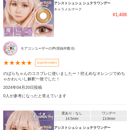
アシストシュシュ シュテラワンデー
キャラメルマーク
¥
1,408
モアコンユーザーの声
(登録件数:
6
)
★
★
★
★
★
SuperExcellent
のばらちゃんのコスプレに使いましたー！控えめなオレンジでめち
ゃかわいいし解釈一致でした！
2024年04月20日
投稿
0
人が参考になったと答えています
度あり・なし
ワンデー
14.5mm
13.8mm
アシストシュシュ シュテラワンデー