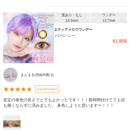
度あり・なし
ワンデー
14.5mm
13.7mm
エティアメロウワンデー
メロウハニー
¥
1,958
まんまる
(登録件数:
2
)
★
★
★
★
★
SuperExcellent
安定の発色の良さでとてもよかったです！！！長時間付けてても目
も痛くならずに済みました。 多色しようと思います〜！！！