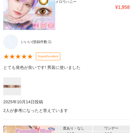
メロウハニー
¥
1,958
いいい
(登録件数:
1
)
★
★
★
★
★
SuperExcellent
とても発色が良いです! 男装に使いました
2025年10月14日
投稿
2
人が参考になったと答えています
度あり・なし
ワンデー