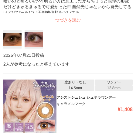
暗いのと明るいの〰️❕ 明るい方は加工したからちょっと眼球の形変
だけどきゅるきゅるで可愛かった❕❕❕ 自然光じゃないから発光してる
けどぱぴーらには圧倒的信頼をおいてる
つづきを読む
2025年07月21日
投稿
2
人が参考になったと答えています
度あり・なし
ワンデー
14.5mm
13.8mm
アシストシュシュ シュテラワンデー
キャラメルマーク
¥
1,408