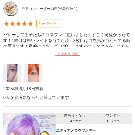
モアコンユーザーの声
(登録件数:
1
)
★
★
★
★
★
SuperExcellent
バレーしてる子たちのコスプレに使いました！すごく可愛かったで
す！1枚目は白いライトを当てた時、2枚目は自然光が当たってる時
の写真です！私的には少しゴロゴロしますがコンタクトをしてたら
このくらいだよねくらいなので全然気になりません！目薬させば余
つづきを読む
裕です！
2025年06月18日
投稿
0
人が参考になったと答えています
度あり・なし
ワンデー
14.5mm
13.7mm
エティアメロウワンデー