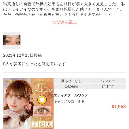
写真通りの発色で外枠の効果もあり目が凄く大きく見えました。 私
はドライアイなのですが、あまり乾燥した感じもしませんでした。
ただ、色部分のせいか視界が狭い？ように見える気がします。
つづきを読む
2023年12月18日
投稿
0
人が参考になったと答えています
度あり・なし
ワンデー
14.5mm
14.1mm
エティアクールワンデー
キャラメルゴールド
¥
1,958