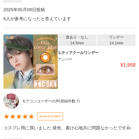
2025年05月08日
投稿
6
人が参考になったと答えています
度あり・なし
ワンデー
14.5mm
14.1mm
エティアクールワンデー
アンバー
¥
1,958
モアコンユーザーの声
(登録件数:
7
)
★
★
★
★
★
SuperExcellent
コスプレ用に買いました 発色、着け心地共に問題なかったです👍