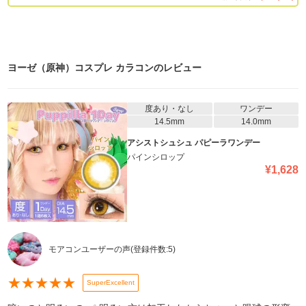
ヨーゼ（原神）コスプレ カラコン
のレビュー
度あり・なし
ワンデー
14.5mm
14.0mm
アシストシュシュ パピーラワンデー
パインシロップ
¥
1,628
モアコンユーザーの声
(登録件数:
5
)
★
★
★
★
★
SuperExcellent