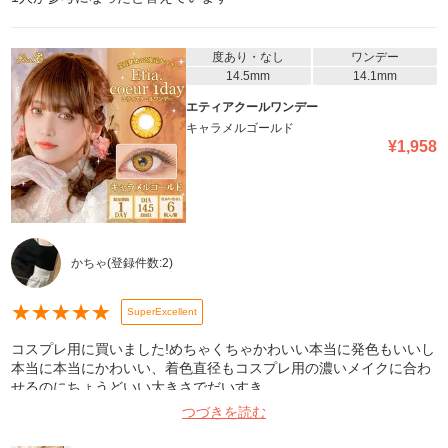
度あり・なし
ワンデー
14.5mm
14.1mm
エティアクールワンデー
キャラメルゴールド
¥
1,958
かちゃ
(登録件数:
2
)
★
★
★
★
★
SuperExcellent
コスプレ用に買いました!めちゃくちゃかわいい本当に発色もいいし
本当に本当にかわいい、着色直径もコスプレ用の濃いメイクに合わ
せるのにちょうどいい大きさでだいすき
つづきを読む