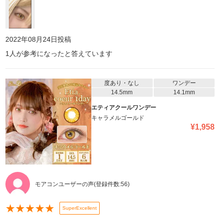
2022年08月24日
投稿
1
人が参考になったと答えています
度あり・なし
ワンデー
14.5mm
14.1mm
エティアクールワンデー
キャラメルゴールド
¥
1,958
モアコンユーザーの声
(登録件数:
56
)
★
★
★
★
★
SuperExcellent