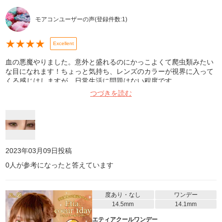
モアコンユーザーの声
(登録件数:
1
)
★
★
★
★
Excellent
血の悪魔やりました。意外と盛れるのにかっこよくて爬虫類みたい
な目になれます！ちょっと気持ち、レンズのカラーが視界に入って
くる感じはしますが、日常生活に問題はない程度です。
つづきを読む
2023年03月09日
投稿
0
人が参考になったと答えています
度あり・なし
ワンデー
14.5mm
14.1mm
エティアクールワンデー