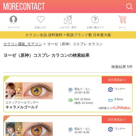
マイページ
お気に入り
メルマガ・割引
お買い物ガイド
カート
カラコン全品 送料無料 × 取扱ブランド数 日本最大級
カラコン通販_モアコン
ヨーゼ（原神）コスプレ カラコン
ヨーゼ（原神）コスプレ カラコン
の検索結果
検索結果
5
件
当日発送あり
度あり・なし
ワンデー
±0.00
~
-8.00
DIA
14.5mm
8.8mm
エティアクールワンデー
(着色
14.1mm
)
キャラメルゴールド
1,958
1
箱
6
枚入り
¥
(税込)
当日発送あり
度あり・なし
ワンデー
±0.00
~
-8.00