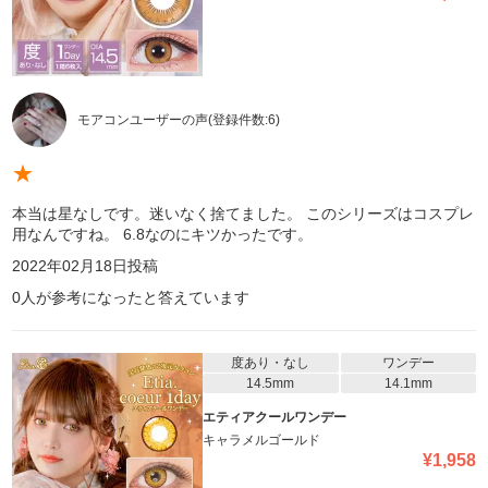
モアコンユーザーの声
(登録件数:
6
)
★
本当は星なしです。迷いなく捨てました。 このシリーズはコスプレ
用なんですね。 6.8なのにキツかったです。
2022年02月18日
投稿
0
人が参考になったと答えています
度あり・なし
ワンデー
14.5mm
14.1mm
エティアクールワンデー
キャラメルゴールド
¥
1,958