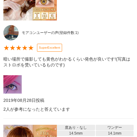
モアコンユーザーの声
(登録件数:
1
)
★
★
★
★
★
SuperExcellent
暗い場所で撮影しても黄色がわかるくらい発色が良いです!(写真は
ストロボを焚いているものです)
2019年08月28日
投稿
2
人が参考になったと答えています
度あり・なし
ワンデー
14.5mm
14.1mm