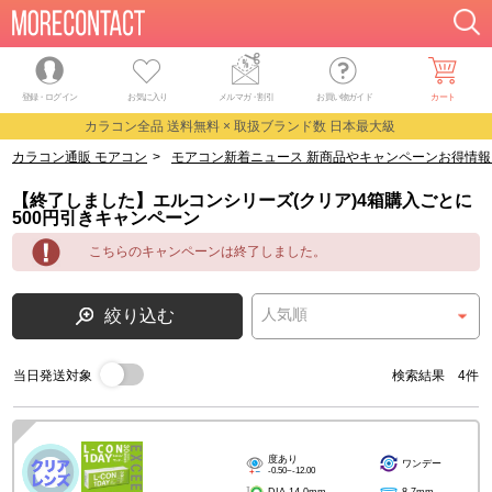
登録・ログイン
お気に入り
メルマガ
・
割引
お買い物ガイド
カート
カラコン全品 送料無料 × 取扱ブランド数 日本最大級
カラコン通販 モアコン
>
モアコン新着ニュース 新商品やキャンペーンお得情報
【終了しました】エルコンシリーズ(クリア)4箱購入ごとに
500円引きキャンペーン
こちらのキャンペーンは終了しました。
絞り込む
当日発送対象
検索結果 4件
度あり
ワンデー
-0.50~-12.00