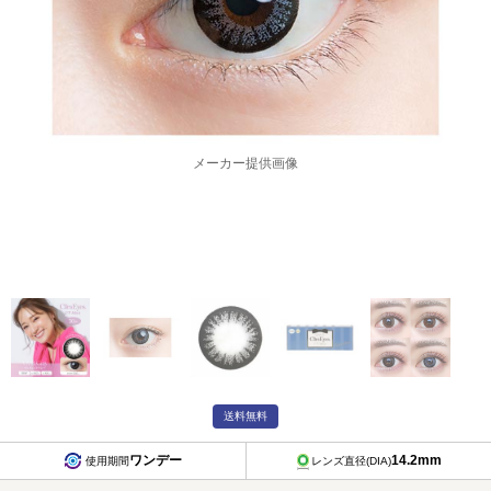
メーカー提供画像
送料無料
ワンデー
14.2mm
使用期間
レンズ直径(DIA)