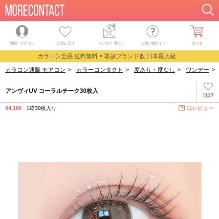
登録・ログイン
お気に入り
メルマガ
・
割引
お買い物ガイド
カート
カラコン全品 送料無料 × 取扱ブランド数 日本最大級
カラコン通販 モアコン
>
カラーコンタクト
>
度あり・度なし
>
ワンデー
>
アンヴィUV コーラルチーク30枚入
1137
¥4,180
1箱30枚入り
11レビュー