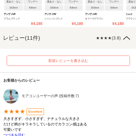
度あり・なし
ワンデー
度あり・なし
ワンデー
度あり・なし
ワンデー
度あり
14.0mm
8.6mm
14.0mm
8.6mm
14.0mm
8.6mm
14.
アンヴィUV
アンヴィUV
アンヴィUV
ミムコ
プラムブラック
シャンパングレイ
オリーヴブラウン
ブラウン
¥4,180
¥4,180
¥4,180
レビュー(11件)
★★★★(3.8)
新規レビューを書き込む
お客様からのレビュー
モアコンユーザーの声 (投稿件数:7)
★★★★
Excellent
大きすぎず、小さすぎず、ナチュラルな大きさ
だけど柄がキラキラしているのでカラコン感はある
可愛いです
つづきを読む