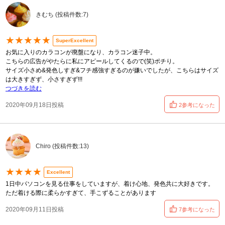
きむち (投稿件数:7)
★★★★★
SuperExcellent
お気に入りのカラコンが廃盤になり、カラコン迷子中。
こちらの広告がやたらに私にアピールしてくるので(笑)ポチり。
サイズ小さめ&発色しすぎ&フチ感強すぎるのが嫌いでしたが、こちらはサイズ
は大きすぎず、小さすぎず!!!
つづきを読む
2020年09月18日投稿
2参考になった
Chiro (投稿件数:13)
★★★★
Excellent
1日中パソコンを見る仕事をしていますが、着け心地、発色共に大好きです。
ただ着ける際に柔らかすぎて、手こずることがあります
2020年09月11日投稿
7参考になった