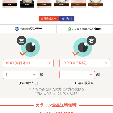
当日発送あり
送料無料
ワンデー
14.0mm
使用期間
レンズ直径(DIA)
箱
箱
(1箱30枚入り)
(1箱30枚入り)
※１箱のみご購入の方は片方の度数を
「購入しない」にしてください
カラコン全品送料無料!