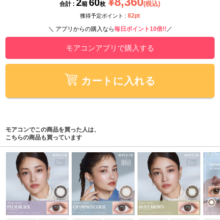
¥8,360
2
60
(税込)
合計 :
箱
枚
82pt
獲得予定ポイント :
＼ アプリからの購入なら
毎日ポイント10倍!!
／
モアコンアプリで購入する
カートに入れる
モアコンでこの商品を買った人は、
こちらの商品も買っています