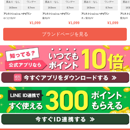
度あり・なし
ワンデー
度あり・なし
ワンデー
度あり・なし
ワンデー
度あり
14.5mm
8.7mm
14.5mm
8.7mm
14.5mm
8.7mm
14.
アシストシュシュ ハナビワン
アシストシュシュ ハナビワン
アシストシュシュ ハナビワン
アシストシ
ゆうひ丸UV
藤丸UV
木ノ葉丸UV
鶯丸UV
デーUV
デーUV
デーUV
デーUV
¥1,099
¥1,099
¥1,099
ブランドページを見る