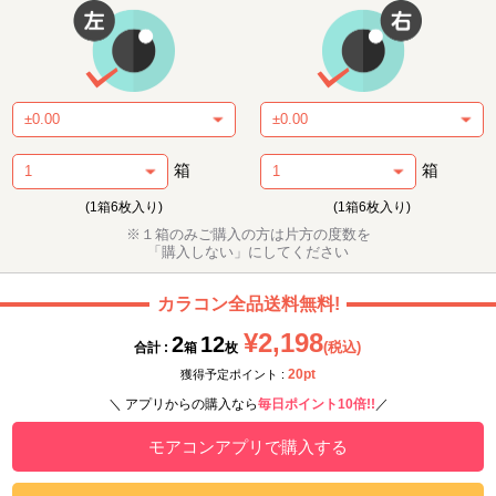
箱
箱
(1箱6枚入り)
(1箱6枚入り)
※１箱のみご購入の方は片方の度数を
「購入しない」にしてください
カラコン全品送料無料!
¥2,198
2
12
(税込)
合計 :
箱
枚
20pt
獲得予定ポイント :
＼ アプリからの購入なら
毎日ポイント10倍!!
／
モアコンアプリで購入する