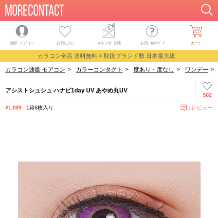
登録・ログイン
お気に入り
メルマガ
・
割引
お買い物ガイド
カート
カラコン全品 送料無料 × 取扱ブランド数 日本最大級
カラコン通販 モアコン
>
カラーコンタクト
>
度あり・度なし
>
ワンデー
>
アシストシュシュ ハナビ1day UV あやめ丸UV
502
¥1,099
1箱6枚入り
1レビュー