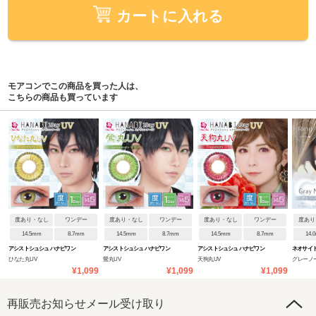
カートに入れる
モアコンでこの商品を買った人は、
こちらの商品も買っています
度あり・なし
ワンデー
度あり・なし
ワンデー
度あり・なし
ワンデー
度あり
14.5mm
8.7mm
14.5mm
8.7mm
14.5mm
8.7mm
14.
アシストシュシュ ハナビワン
アシストシュシュ ハナビワン
アシストシュシュ ハナビワン
ネオサイ
ひなた丸UV
鶯丸UV
天狗丸UV
グレーノ
デーUV
デーUV
デーUV
¥1,099
¥1,099
¥1,099
再販売お知らせメール受け取り