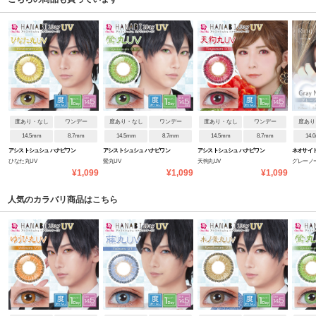
度あり・なし
ワンデー
度あり・なし
ワンデー
度あり・なし
ワンデー
度あり
14.5mm
8.7mm
14.5mm
8.7mm
14.5mm
8.7mm
14.
アシストシュシュ ハナビワン
アシストシュシュ ハナビワン
アシストシュシュ ハナビワン
ネオサイ
ひなた丸UV
鶯丸UV
天狗丸UV
グレーノ
デーUV
デーUV
デーUV
¥1,099
¥1,099
¥1,099
人気のカラバリ商品はこちら