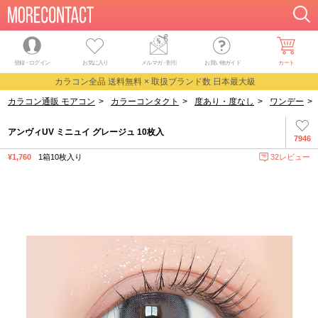
登録・ログイン
お気に入り
メルマガ
・
割引
お買い物ガイド
カート
カラコン全品 送料無料 × 取扱ブランド数 日本最大級
カラコン通販 モアコン
>
カラーコンタクト
>
度あり・度なし
>
ワンデー
>
アンヴィUV ミニュイ グレージュ 10枚入
7946
¥1,760
1箱10枚入り
32レビュー