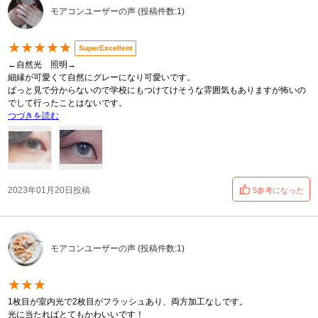
モアコンユーザーの声 (投稿件数:1)
★★★★★
SuperExcellent
←自然光 照明→
細縁が可愛くて自然にグレーになり可愛いです。
ぱっと見で分からないので学校にもつけてけそうな雰囲気もありますが怖いの
でして行ったことはないです。
つづきを読む
2023年01月20日投稿
5参考になった
モアコンユーザーの声 (投稿件数:1)
★★★
1枚目が室内光で2枚目がフラッシュあり、両方加工なしです。
光に当たればとてもかわいいです！