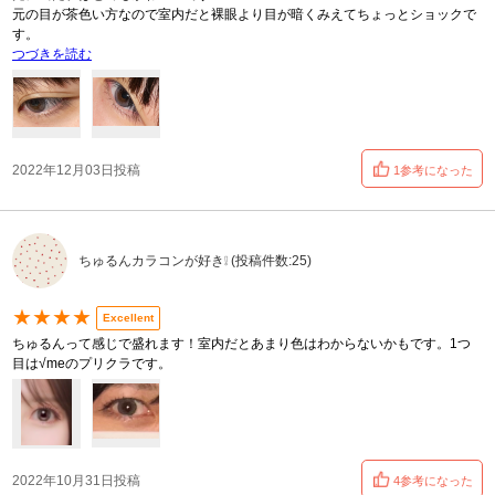
元の目が茶色い方なので室内だと裸眼より目が暗くみえてちょっとショックで
す。
つづきを読む
2022年12月03日投稿
1参考になった
ちゅるんカラコンが好き❕ (投稿件数:25)
★★★★
Excellent
ちゅるんって感じで盛れます！室内だとあまり色はわからないかもです。1つ
目は√meのプリクラです。
2022年10月31日投稿
4参考になった