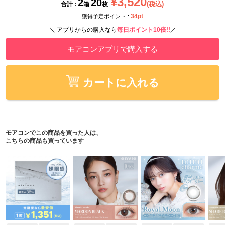
¥3,520
2
20
(税込)
合計 :
箱
枚
34pt
獲得予定ポイント :
＼ アプリからの購入なら
毎日ポイント10倍!!
／
モアコンアプリで購入する
カートに入れる
モアコンでこの商品を買った人は、
こちらの商品も買っています