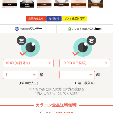
当日発送あり
送料無料
ポスト投函対応可
ワンデー
14.2mm
使用期間
レンズ直径(DIA)
箱
箱
(1箱10枚入り)
(1箱10枚入り)
※１箱のみご購入の方は片方の度数を
「購入しない」にしてください
カラコン全品送料無料!