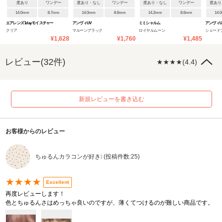
度あり
ワンデー
度あり・なし
ワンデー
度あり・なし
ワンデー
度あり
14.0mm
8.7mm
14.0mm
8.6mm
14.2mm
8.6mm
14.
エアレンズ 1day モイスチャー
アンヴィUV
ミミシャルム
アンヴィU
クリア
マルーンブラック
ロイヤルムーン
シェード
38% UV ウルトラティン
¥1,628
¥1,760
¥1,485
レビュー(32件)
★★★★(4.4)
新規レビューを書き込む
お客様からのレビュー
ちゅるんカラコンが好き❕ (投稿件数:25)
★★★★
Excellent
再度レビューします！
色とちゅるんさはめっちゃ良いのですが、薄くてつけるのが難しい商品です。