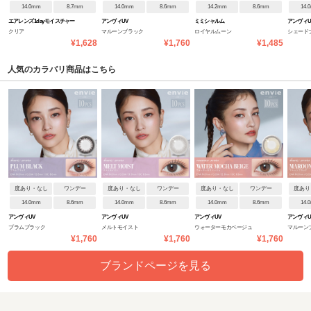
14.0mm
8.7mm
14.0mm
8.6mm
14.2mm
8.6mm
14.
エアレンズ 1day モイスチャー
アンヴィUV
ミミシャルム
アンヴィU
クリア
マルーンブラック
ロイヤルムーン
シェード
38% UV ウルトラティン
¥1,628
¥1,760
¥1,485
人気のカラバリ商品はこちら
度あり・なし
ワンデー
度あり・なし
ワンデー
度あり・なし
ワンデー
度あり
14.0mm
8.6mm
14.0mm
8.6mm
14.0mm
8.6mm
14.
アンヴィUV
アンヴィUV
アンヴィUV
アンヴィU
プラムブラック
メルトモイスト
ウォーターモカベージュ
マルーン
¥1,760
¥1,760
¥1,760
ブランドページを見る