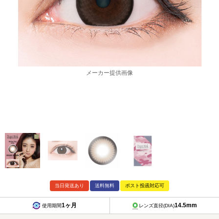
メーカー提供画像
当日発送あり
送料無料
ポスト投函対応可
1ヶ月
14.5mm
使用期間
レンズ直径(DIA)