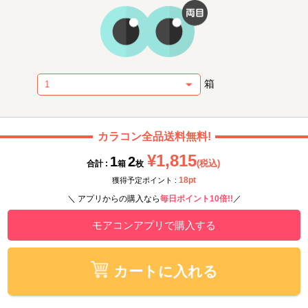
箱
カラコン全品送料無料!
¥1,815
1
2
(税込)
合計 :
箱
枚
18pt
獲得予定ポイント :
＼ アプリからの購入なら
毎日ポイント10倍!!
／
モアコンアプリで購入する
カートに入れる