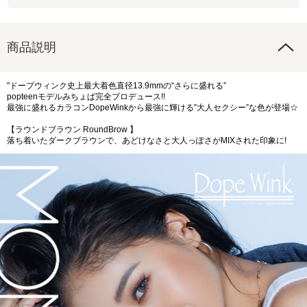
商品説明
"ドープウィンク史上最大着色直径13.9mmの“さらに盛れる”
popteenモデルみちょぱ完全プロデュース!!
最強に盛れるカラコンDopeWinkから最強に輝ける”大人セクシー”な色が登場☆
【ラウンドブラウン RoundBrow 】
落ち着いたダークブラウンで、あどけなさと大人っぽさがMIXされた印象に!