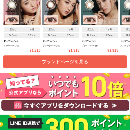
度なし
1ヶ月
度なし
1ヶ月
度なし
1ヶ月
度
14.5mm
8.7mm
14.5mm
8.7mm
14.5mm
8.7mm
14.
ドープウィンク
ドープウィンク
ドープウィンク
ドープウ
ミラーベージュ
ヴォーグベージュ
ブライトヘーゼル
スパイシ
¥1,815
¥1,815
¥1,815
ブランドページを見る