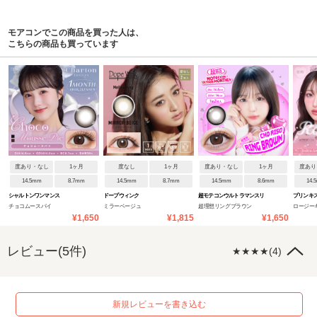
モアコンでこの商品を買った人は、
こちらの商品も買っています
度あり・なし
1ヶ月
度なし
1ヶ月
度あり・なし
1ヶ月
度あり
14.5mm
8.7mm
14.5mm
8.7mm
14.5mm
8.6mm
14.
シャルトンワンマンス
ドープウィンク
超モテコンウルトラマンスリ
プリンキ
チョコムースパイ
ミラーベージュ
超理想リングブラウン
ロージー
ー
¥1,650
¥1,815
¥1,650
レビュー(5件)
★★★★(4)
新規レビューを書き込む