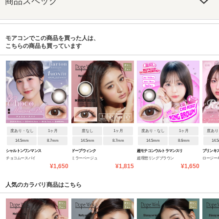
商品スペック
モアコンでこの商品を買った人は、
こちらの商品も買っています
度あり・なし
1ヶ月
度なし
1ヶ月
度あり・なし
1ヶ月
度あり
14.5mm
8.7mm
14.5mm
8.7mm
14.5mm
8.6mm
14.
シャルトンワンマンス
ドープウィンク
超モテコンウルトラマンスリ
プリンキ
チョコムースパイ
ミラーベージュ
超理想リングブラウン
ロージー
ー
¥1,650
¥1,815
¥1,650
人気のカラバリ商品はこちら