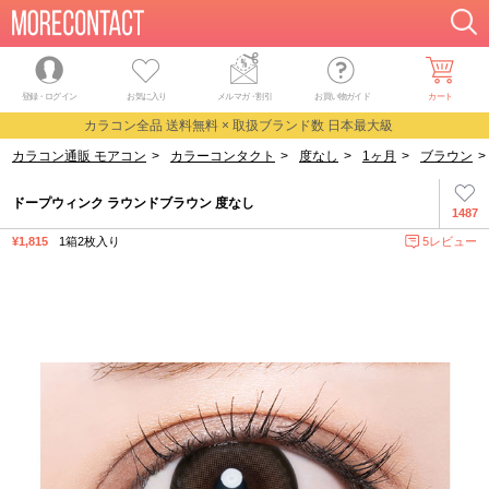
登録・ログイン
お気に入り
メルマガ
・
割引
お買い物ガイド
カート
カラコン全品 送料無料 × 取扱ブランド数 日本最大級
カラコン通販 モアコン
>
カラーコンタクト
>
度なし
>
1ヶ月
>
ブラウン
>
ドープウィンク ラウンドブラウン 度なし
1487
¥1,815
1箱2枚入り
5レビュー