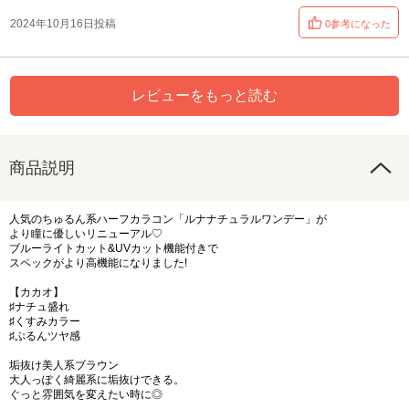
2024年10月16日投稿
0参考になった
レビューをもっと読む
商品説明
人気のちゅるん系ハーフカラコン「ルナナチュラルワンデー」が
より瞳に優しいリニューアル♡
ブルーライトカット&UVカット機能付きで
スペックがより高機能になりました!
【カカオ】
♯ナチュ盛れ
♯くすみカラー
♯ぷるんツヤ感
垢抜け美人系ブラウン
大人っぽく綺麗系に垢抜けできる。
ぐっと雰囲気を変えたい時に◎