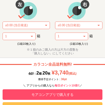
箱
箱
(1箱10枚入り)
(1箱10枚入り)
※１箱のみご購入の方は片方の度数を
「購入しない」にしてください
カラコン全品送料無料!
¥3,740
2
20
(税込)
合計 :
箱
枚
36pt
獲得予定ポイント :
＼ アプリからの購入なら
毎日ポイント10倍!!
／
モアコンアプリで購入する