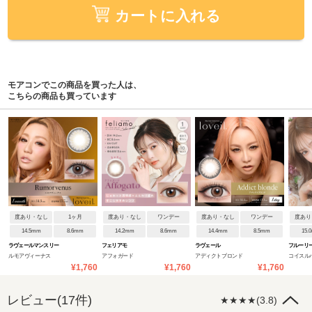
カートに入れる
モアコンでこの商品を買った人は、
こちらの商品も買っています
度あり・なし
1ヶ月
度あり・なし
ワンデー
度あり・なし
ワンデー
度あり
14.5mm
8.6mm
14.2mm
8.6mm
14.4mm
8.5mm
15.
ラヴェールマンスリー
フェリアモ
ラヴェール
フルーリ
ルモアヴィーナス
アフォガード
アディクトブロンド
コイスル
¥1,760
¥1,760
¥1,760
ビ)
レビュー(17件)
★★★★(3.8)