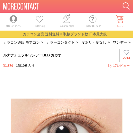
登録・ログイン
お気に入り
メルマガ
・
割引
お買い物ガイド
カート
カラコン全品 送料無料 × 取扱ブランド数 日本最大級
カラコン通販 モアコン
>
カラーコンタクト
>
度あり・度なし
>
ワンデー
>
ルナナチュラルワンデーBLB カカオ
2214
¥1,870
1箱10枚入り
17レビュー