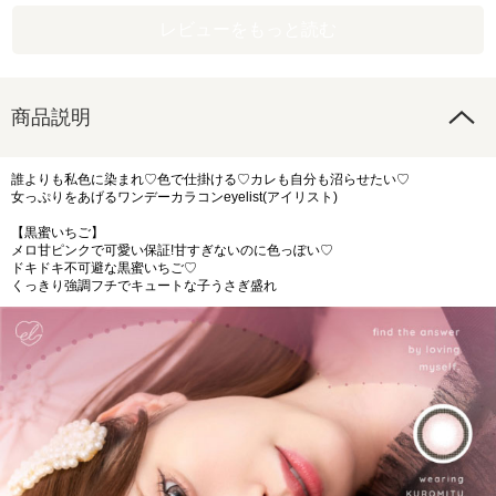
レビューをもっと読む
商品説明
誰よりも私色に染まれ♡色で仕掛ける♡カレも自分も沼らせたい♡
女っぷりをあげるワンデーカラコンeyelist(アイリスト)
【黒蜜いちご】
メロ甘ピンクで可愛い保証!甘すぎないのに色っぽい♡
ドキドキ不可避な黒蜜いちご♡
くっきり強調フチでキュートな子うさぎ盛れ