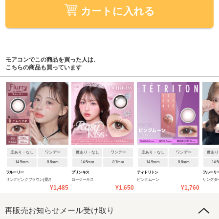
カートに入れる
モアコンでこの商品を買った人は、
こちらの商品も買っています
度あり・なし
ワンデー
度あり・なし
ワンデー
度あり・なし
ワンデー
度あり
14.5mm
8.6mm
14.5mm
8.7mm
14.5mm
8.6mm
14.
フルーリー
プリンキス
ティトリトン
フルーリ
リングピンクブラウン(愛さ
ロージーキス
ピンクムーン
リングダ
¥1,485
¥1,650
¥1,760
れウサギ)
グレネコ)
再販売お知らせメール受け取り