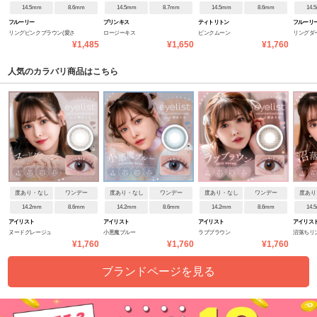
14.5mm
8.6mm
14.5mm
8.7mm
14.5mm
8.6mm
14.
フルーリー
プリンキス
ティトリトン
フルーリ
リングピンクブラウン(愛さ
ロージーキス
ピンクムーン
リングダ
¥1,485
¥1,650
¥1,760
れウサギ)
グレネコ)
人気のカラバリ商品はこちら
度あり・なし
ワンデー
度あり・なし
ワンデー
度あり・なし
ワンデー
度あり
14.2mm
8.6mm
14.2mm
8.6mm
14.2mm
8.6mm
14.
アイリスト
アイリスト
アイリスト
アイリス
ヌードグレージュ
小悪魔ブルー
ラブブラウン
沼落ちリ
¥1,760
¥1,760
¥1,760
ブランドページを見る