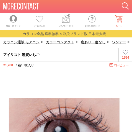
登録・ログイン
お気に入り
メルマガ
・
割引
お買い物ガイド
カート
カラコン全品 送料無料 × 取扱ブランド数 日本最大級
カラコン通販 モアコン
>
カラーコンタクト
>
度あり・度なし
>
ワンデー
>
アイリスト 黒蜜いちご
1554
¥1,760
1箱10枚入り
2レビュー