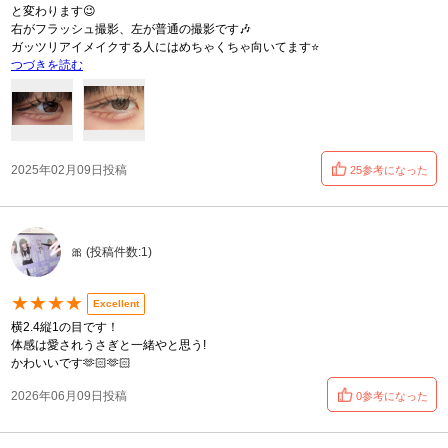
と変わります😉
右がフラッシュ撮影、左が普通の撮影です🎶
ガッツリアイメイクする人にはめちゃくちゃ向いてます⭐️
つづきを読む
2025年02月09日投稿
25参考になった
🎀 (投稿件数:1)
★★★★
Excellent
横2.4縦1の目です！
体感は愛されうさぎと一緒やと思う!
かわいいです🫶🏻🫶🏻
2026年06月09日投稿
0参考になった