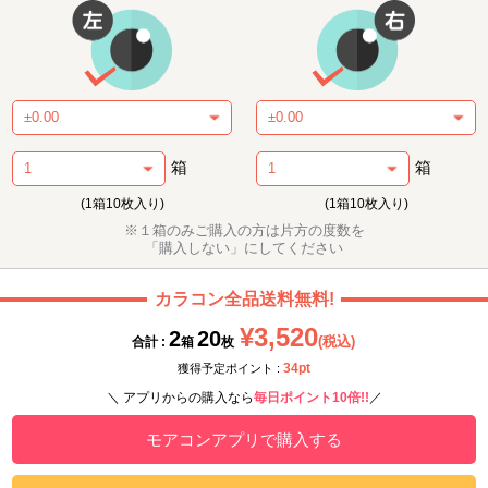
箱
箱
(1箱10枚入り)
(1箱10枚入り)
※１箱のみご購入の方は片方の度数を
「購入しない」にしてください
カラコン全品送料無料!
¥3,520
2
20
(税込)
合計 :
箱
枚
34pt
獲得予定ポイント :
＼ アプリからの購入なら
毎日ポイント10倍!!
／
モアコンアプリで購入する