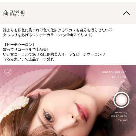
商品説明
誰よりも私色に染まれ♡色で仕掛ける♡カレも自分も沼らせたい♡
女っぷりをあげるワンデーカラコンeyelist(アイリスト)
【ピーチウーロン】
ぽってりコーラルで上品美!
いい女コーラルで魅せる圧倒的美人オーラなピーチウーロン♡
うるみ太フチで上品オトナ盛れ