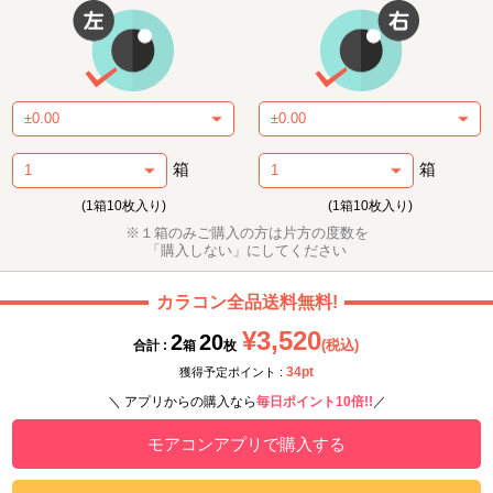
箱
箱
(1箱10枚入り)
(1箱10枚入り)
※１箱のみご購入の方は片方の度数を
「購入しない」にしてください
カラコン全品送料無料!
¥3,520
2
20
(税込)
合計 :
箱
枚
34pt
獲得予定ポイント :
＼ アプリからの購入なら
毎日ポイント10倍!!
／
モアコンアプリで購入する