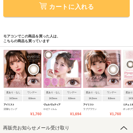
カートに入れる
モアコンでこの商品を買った人は、
こちらの商品も買っています
度あり・なし
ワンデー
度あり・なし
ワンデー
度あり・なし
ワンデー
度あり
14.5mm
8.6mm
14.5mm
8.6mm
14.2mm
8.6mm
14.
アイリスト
ヴェルヴェティア
アイリスト
ミチュミ
沼落ちリング
ロゼフィルム
ラブブラウン
ポッポブ
¥1,760
¥1,694
¥1,760
再販売お知らせメール受け取り