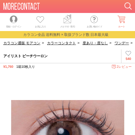
登録・ログイン
お気に入り
メルマガ
・
割引
お買い物ガイド
カート
カラコン全品 送料無料 × 取扱ブランド数 日本最大級
カラコン通販 モアコン
>
カラーコンタクト
>
度あり・度なし
>
ワンデー
>
アイリスト ピーチウーロン
540
¥1,760
1箱10枚入り
2レビュー