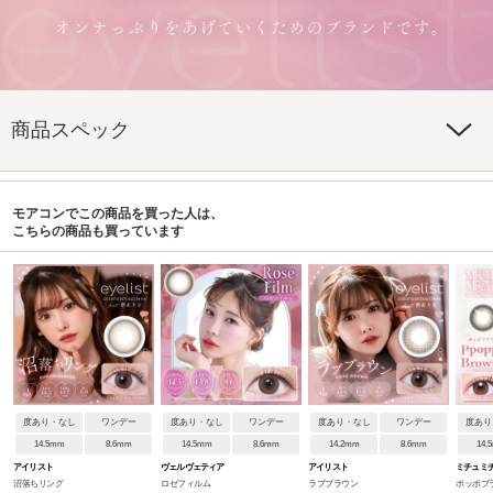
商品スペック
モアコンでこの商品を買った人は、
こちらの商品も買っています
度あり・なし
ワンデー
度あり・なし
ワンデー
度あり・なし
ワンデー
度あり
14.5mm
8.6mm
14.5mm
8.6mm
14.2mm
8.6mm
14.
アイリスト
ヴェルヴェティア
アイリスト
ミチュミ
沼落ちリング
ロゼフィルム
ラブブラウン
ポッポブ