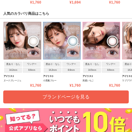
¥1,760
¥1,694
¥1,760
人気のカラバリ商品はこちら
度あり・なし
ワンデー
度あり・なし
ワンデー
度あり・なし
ワンデー
度あり
14.2mm
8.6mm
14.2mm
8.6mm
14.5mm
8.6mm
14.
アイリスト
アイリスト
アイリスト
アイリス
ヌードグレージュ
小悪魔ブルー
黒蜜いちご
ラブブラ
¥1,760
¥1,760
¥1,760
ブランドページを見る