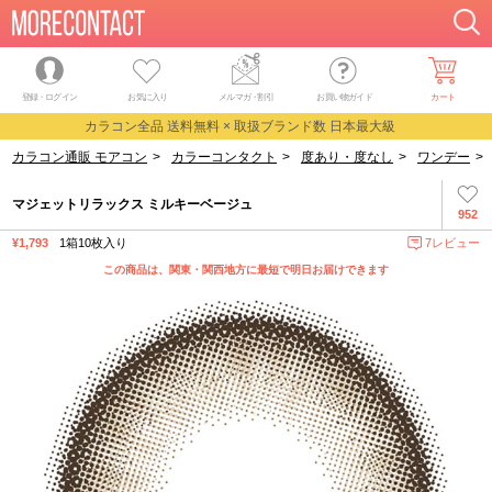
登録・ログイン
お気に入り
メルマガ
・
割引
お買い物ガイド
カート
カラコン全品 送料無料 × 取扱ブランド数 日本最大級
カラコン通販 モアコン
>
カラーコンタクト
>
度あり・度なし
>
ワンデー
>
マジェットリラックス ミルキーベージュ
952
¥1,793
1箱10枚入り
7レビュー
この商品は、関東・関西地方に最短で明日お届けできます