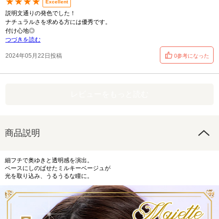
★★★★
Excellent
説明文通りの発色でした！
ナチュラルさを求める方には優秀です。
付け心地◎
つづきを読む
2024年05月22日投稿
0参考になった
レビューをもっと読む
商品説明
細フチで奥ゆきと透明感を演出。
ベースにしのばせたミルキーベージュが
光を取り込み、うるうるな瞳に。