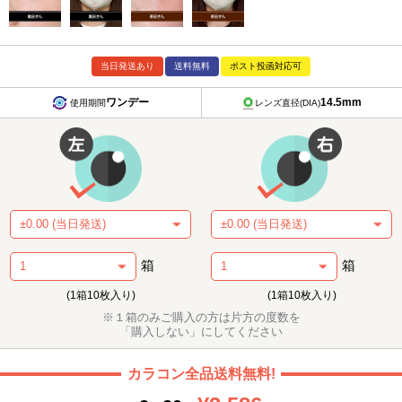
当日発送あり
送料無料
ポスト投函対応可
ワンデー
14.5mm
使用期間
レンズ直径(DIA)
箱
箱
(1箱10枚入り)
(1箱10枚入り)
※１箱のみご購入の方は片方の度数を
「購入しない」にしてください
カラコン全品送料無料!