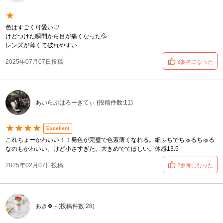
★
色はすごく可愛い♡
けどつけた瞬間から目が痛くなった💦
レンズが薄くて破れやすい
2025年07月07日投稿
3参考になった
あいらぶはろーきてぃ (投稿件数:11)
★★★★
Excellent
これちょーかわいい！！発色が完璧で色素薄くなれる。細ふちでちゅるちゅる
なのもかわいい。けど小さすぎた。大きめでてほしい。体感13.5
2025年02月07日投稿
2参考になった
あき🍀 ̖́- (投稿件数:28)