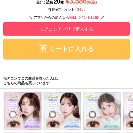
¥3,586
2
20
(税込)
合計 :
箱
枚
34pt
獲得予定ポイント :
＼ アプリからの購入なら
毎日ポイント10倍!!
／
モアコンアプリで購入する
カートに入れる
モアコンでこの商品を買った人は、
こちらの商品も買っています