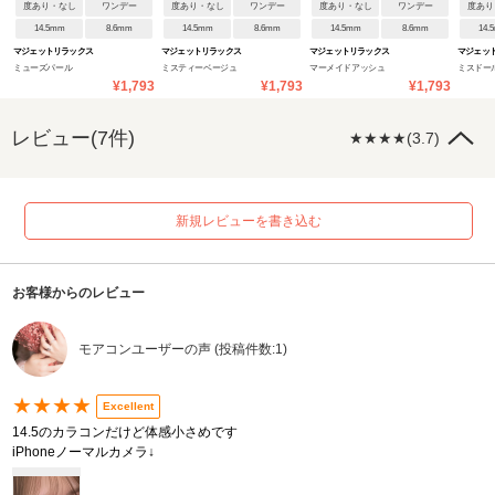
度あり・なし
ワンデー
度あり・なし
ワンデー
度あり・なし
ワンデー
度あり
14.5mm
8.6mm
14.5mm
8.6mm
14.5mm
8.6mm
14.
マジェットリラックス
マジェットリラックス
マジェットリラックス
マジェッ
ミューズパール
ミスティーベージュ
マーメイドアッシュ
ミスドー
¥1,793
¥1,793
¥1,793
レビュー(7件)
★★★★(3.7)
新規レビューを書き込む
お客様からのレビュー
モアコンユーザーの声 (投稿件数:1)
★★★★
Excellent
14.5のカラコンだけど体感小さめです
iPhoneノーマルカメラ↓