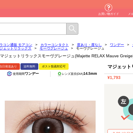
お買い物ガイド
メ
ラコン通販 モアコン
>
カラーコンタクト
>
度あり・度なし
>
ワンデー
>
ジェットリラックス
>
モーヴグレージュ
>
モーヴグレージュ
マジェットリラックスモーヴグレージュ(Majette RELAX Mauve Gr
マジェット
当日発送あり
送料無料
ポスト投函対応可
ワンデー
14.5mm
使用期間
レンズ直径(DIA)
¥1,793