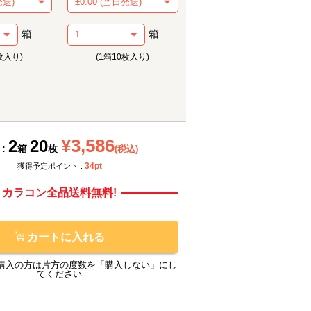
箱
箱
枚入り)
(1箱10枚入り)
メーカー提供画像
メーカ
¥3,586
2
20
 :
箱
枚
(税込)
34pt
獲得予定ポイント :
カラコン全品送料無料!
カートに入れる
購入の方は片方の度数を「購入しない」にし
てください