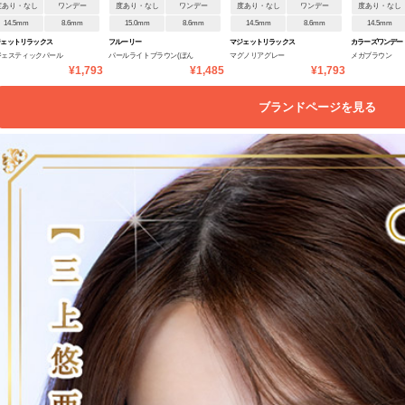
度あり・なし
ワンデー
度あり・なし
ワンデー
度あり・なし
ワンデー
度あり・なし
14.5mm
8.6mm
15.0mm
8.6mm
14.5mm
8.6mm
14.5mm
ジェットリラックス
フルーリー
マジェットリラックス
カラーズワンデー
ジェスティックパール
パールライトブラウン(ぽん
マグノリアグレー
メガブラウン
¥1,793
¥1,485
¥1,793
ぽこたぬき)
ブランドページを見る