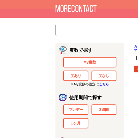
カ
度数で探す
マ
【
My度数
度あり
度なし
※My度数の設定は
こちら
使用期間で探す
ワンデー
2週間
1ヶ月