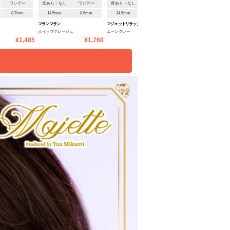
ワンデー
度あり・なし
ワンデー
度あり・なし
ワンデー
度あり・なし
ワンデ
8.7mm
14.5mm
8.6mm
14.5mm
8.6mm
14.5mm
8.6mm
マランマラン
マジェットリラックス
マジェットリラックス
ホイップグレージュ
ムーングレー
ミュートグレージュ
¥1,485
¥1,760
¥1,793
¥1