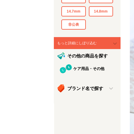
14.7mm
14.8mm
非公表
もっと詳細にしぼり込む
その他の商品を探す
ケア用品・その他
ブランド名で探す