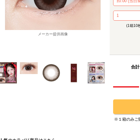
(1箱10
メーカー提供画像
合計
※１箱のみご