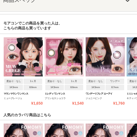
モアコンでこの商品を買った人は、
こちらの商品も買っています
度あり・なし
1ヶ月
度あり・なし
1ヶ月
度あり・なし
ワンデー
度あり
14.5mm
8.6mm
14.5mm
8.6mm
14.5mm
8.7mm
14.
マランマラン ワンマンス
ミレディ ワンマンス
ワンデーリフレア エーアイ
ミミシャ
ミューグレージュ
プリンセスショコラ
ジェニーピンク
キティパ
¥1,650
¥1,540
¥1,760
人気のカラバリ商品はこちら