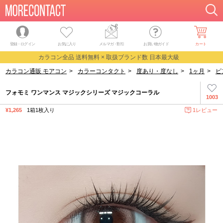
登録・ログイン
お気に入り
メルマガ
・
割引
お買い物ガイド
カート
カラコン全品 送料無料 × 取扱ブランド数 日本最大級
カラコン通販 モアコン
>
カラーコンタクト
>
度あり・度なし
>
1ヶ月
>
ピ
フォモミ ワンマンス マジックシリーズ マジックコーラル
1003
¥1,265
1箱1枚入り
1レビュー