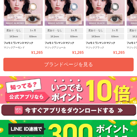
度あり・なし
1ヶ月
度あり・なし
1ヶ月
度あり・なし
1ヶ月
度あり
14.5mm
8.6mm
14.1mm
8.6mm
14.5mm
8.6mm
14.
フォモミ ワンマンス マジック
フォモミ ワンマンス マジック
フォモミ ワンマンス マジック
フォモミ 
マジックアーモンド
マジックアジュール
マジックブラック
マジック
シリーズ
シリーズ
シリーズ
シリーズ
¥1,265
¥1,265
¥1,265
ブランドページを見る