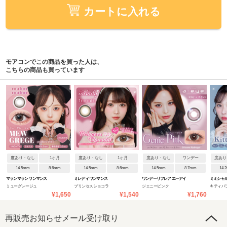
カートに入れる
モアコンでこの商品を買った人は、
こちらの商品も買っています
度あり・なし
1ヶ月
度あり・なし
1ヶ月
度あり・なし
ワンデー
度あり
14.5mm
8.6mm
14.5mm
8.6mm
14.5mm
8.7mm
14.
マランマラン ワンマンス
ミレディ ワンマンス
ワンデーリフレア エーアイ
ミミシャ
ミューグレージュ
プリンセスショコラ
ジェニーピンク
キティパ
¥1,650
¥1,540
¥1,760
再販売お知らせメール受け取り