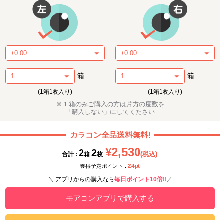
箱
箱
(1箱1枚入り)
(1箱1枚入り)
※１箱のみご購入の方は片方の度数を
「購入しない」にしてください
カラコン全品送料無料!
¥2,530
2
2
(税込)
合計 :
箱
枚
24pt
獲得予定ポイント :
＼ アプリからの購入なら
毎日ポイント10倍!!
／
モアコンアプリで購入する