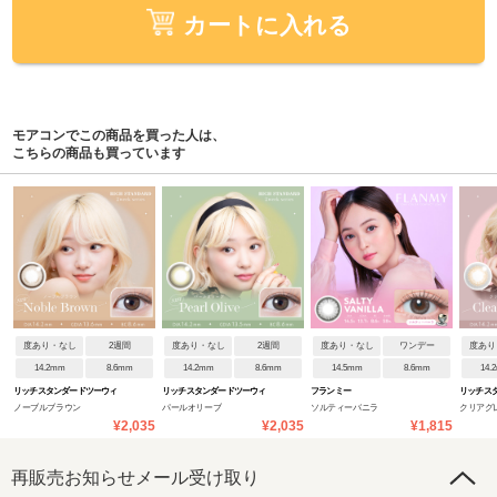
カートに入れる
モアコンでこの商品を買った人は、
こちらの商品も買っています
度あり・なし
2週間
度あり・なし
2週間
度あり・なし
ワンデー
度あり
14.2mm
8.6mm
14.2mm
8.6mm
14.5mm
8.6mm
14.
リッチスタンダードツーウィ
リッチスタンダードツーウィ
フランミー
リッチス
ノーブルブラウン
パールオリーブ
ソルティーバニラ
クリアグ
ーク
ーク
ーク
¥2,035
¥2,035
¥1,815
再販売お知らせメール受け取り