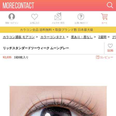
登録・ログイン
お気に入り
メルマガ
・
割引
お買い物ガイド
カート
カラコン全品 送料無料 × 取扱ブランド数 日本最大級
カラコン通販 モアコン
>
カラーコンタクト
>
度あり・度なし
>
2週間
>
グ
リッチスタンダードツーウィーク ムーングレー
1135
¥2,035
1箱6枚入り
1レビュー