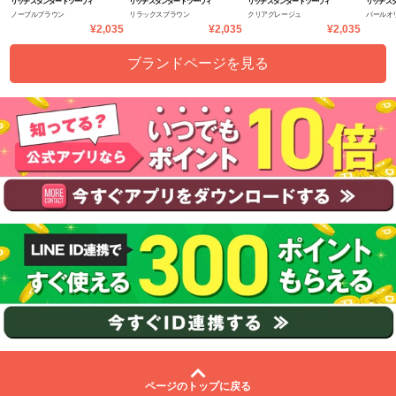
リッチスタンダードツーウィ
リッチスタンダードツーウィ
リッチスタンダードツーウィ
リッチス
ノーブルブラウン
リラックスブラウン
クリアグレージュ
パールオ
ーク
ーク
ーク
ーク
¥2,035
¥2,035
¥2,035
ブランドページを見る
ページのトップに戻る