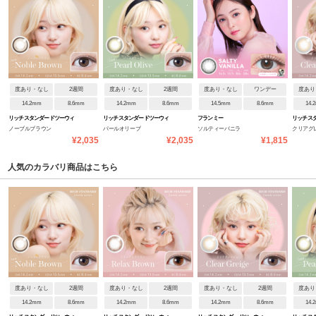
度あり・なし
2週間
度あり・なし
2週間
度あり・なし
ワンデー
度あり
14.2mm
8.6mm
14.2mm
8.6mm
14.5mm
8.6mm
14.
リッチスタンダードツーウィ
リッチスタンダードツーウィ
フランミー
リッチス
ノーブルブラウン
パールオリーブ
ソルティーバニラ
クリアグ
ーク
ーク
ーク
¥2,035
¥2,035
¥1,815
人気のカラバリ商品はこちら
度あり・なし
2週間
度あり・なし
2週間
度あり・なし
2週間
度あり
14.2mm
8.6mm
14.2mm
8.6mm
14.2mm
8.6mm
14.