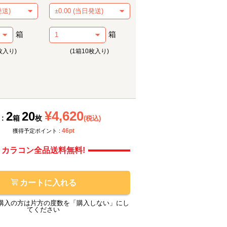
箱
箱
枚入り)
(1箱10枚入り)
ーカー提供画像
メーカー提供画像
¥4,620
2
20
 :
箱
枚
(税込)
46pt
獲得予定ポイント :
カラコン全品送料無料!
カートに入れる
購入の方は片方の度数を「購入しない」にし
てください