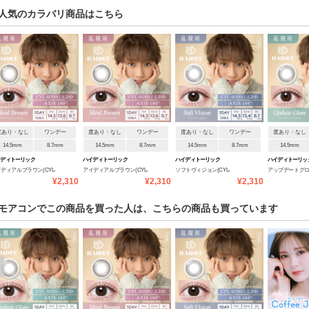
人気のカラバリ商品はこちら
度あり・なし
ワンデー
度あり・なし
ワンデー
度あり・なし
ワンデー
度あり・なし
14.5mm
8.7mm
14.5mm
8.7mm
14.5mm
8.7mm
14.5mm
イディトーリック
ハイディトーリック
ハイディトーリック
ハイディトーリッ
ディアルブラウン(CYL-
アイディアルブラウン(CYL-
ソフトヴィジョン(CYL-
アップデートグロウ
¥2,310
¥2,310
¥2,310
/AXIS180°)
0.75/AXIS180°)
1.25/AXIS180°)
1.25/AXIS180°)
モアコンでこの商品を買った人は、こちらの商品も買っています