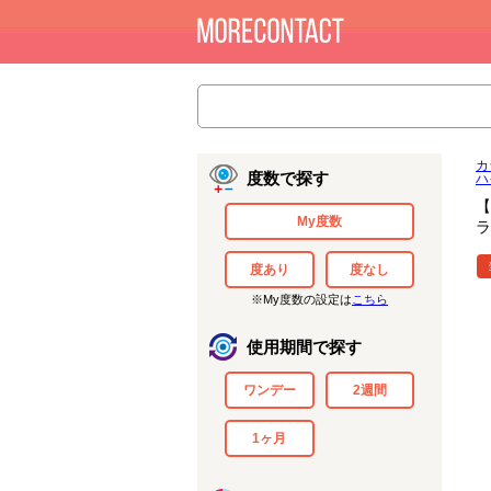
カ
度数で探す
ハ
【
My度数
ラ
度あり
度なし
※My度数の設定は
こちら
使用期間で探す
ワンデー
2週間
1ヶ月