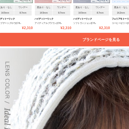
度あり・なし
ワンデー
度あり・なし
ワンデー
度あり・なし
ワンデー
度あり・なし
14.5mm
8.7mm
14.5mm
8.7mm
14.5mm
8.7mm
14.2mm
イディトーリック
ハイディトーリック
ハイディトーリック
フェリアモ トーリ
プデートグロウ(CYL-
アイディアルブラウン(CYL-
ソフトヴィジョン(CYL-
コーヒーゼリー(C
用)
¥2,310
¥2,310
¥2,310
/AXIS180°)
0.75/AXIS180°)
1.25/AXIS180°)
0.75/AXIS180°)
ブランドページを見る