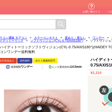
お買い物ガイド
メ
ラコン通販 モアコン
>
カラーコンタクト
>
度あり・度なし
>
ワンデー
>
イディトーリック
>
ソフトヴィジョン(CYL-0.75/AXIS180°)
>
ソフトヴィジョン(CY
ハイディトーリックソフトヴィジョン(CYL-0.75/AXIS180°)(HAIDEY TORIC So
コンワンデー送料無料
ハイディトー
当日発送あり
送料無料
ポスト投函対応可
0.75/AXIS1
ワンデー
14.5mm
使用期間
レンズ直径(DIA)
¥2,310