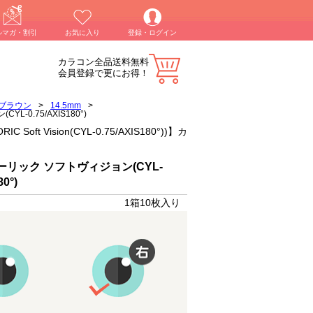
ルマガ・割引
お気に入り
登録・ログイン
カラコン全品送料無料
会員登録で更にお得！
ブラウン
>
14.5mm
>
L-0.75/AXIS180°)
ft Vision(CYL-0.75/AXIS180°))】カ
リック ソフトヴィジョン(CYL-
80°)
1箱10枚入り