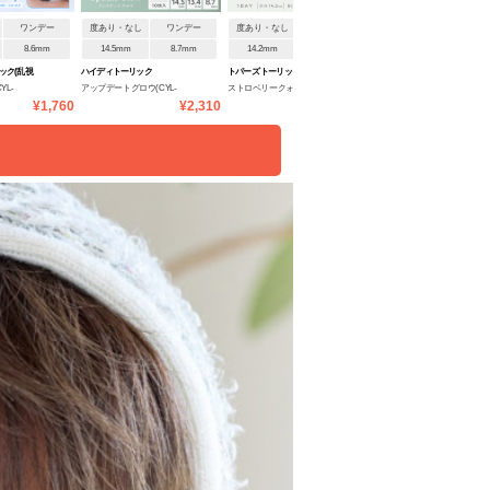
ワンデー
度あり・なし
ワンデー
度あり・なし
ワンデー
度あり・なし
ワンデ
8.6mm
14.5mm
8.7mm
14.2mm
8.6mm
14.2mm
8.6mm
ック(乱視
ハイディトーリック
トパーズ トーリック(乱視用)
トパーズ トーリック(乱視用)
YL-
アップデートグロウ(CYL-
ストロベリークォーツトー
ベイビーエスプレッソトー
¥1,760
¥2,310
¥1,760
¥1
1.25/AXIS180°)
リック CYL-0.75
リック CYL-0.75