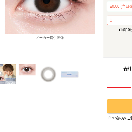
(1箱10
メーカー提供画像
メ
合計
※１箱のみご