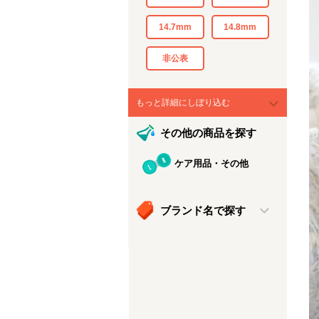
14.7mm
14.8mm
非公表
もっと詳細にしぼり込む
その他の商品を探す
ケア用品・その他
ブランド名で探す