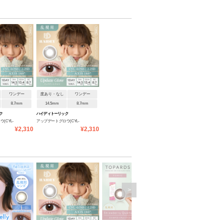
ワンデー
度あり・なし
ワンデー
8.7mm
14.5mm
8.7mm
ク
ハイディトーリック
(CYL-
アップデートグロウ(CYL-
¥2,310
¥2,310
0.75/AXIS180°)
>