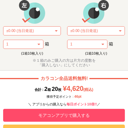
箱
箱
(1箱10枚入り)
(1箱10枚入り)
※１箱のみご購入の方は片方の度数を
「購入しない」にしてください
カラコン全品送料無料!
¥4,620
2
20
(税込)
合計 :
箱
枚
46pt
獲得予定ポイント :
＼ アプリからの購入なら
毎日ポイント10倍!!
／
モアコンアプリで購入する