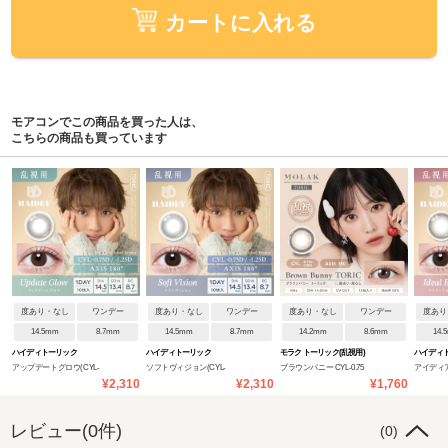
カートに入れる
モアコンでこの商品を買った人は、
こちらの商品も買っています
度あり・なし
ワンデー
度あり・なし
ワンデー
度あり・なし
ワンデー
度あり
14.5mm
8.7mm
14.5mm
8.7mm
14.2mm
8.6mm
14.
ハイディトーリック
ハイディトーリック
モラク トーリック(乱視用)
ハイディ
アップデートグロウ(CYL-
ソフトヴィジョン(CYL-
ブラウンバニー CYL-0.75
アイディア
¥2,310
¥2,310
¥1,760
0.75/AXIS180°)
0.75/AXIS180°)
1.25/AXIS1
レビュー(0件)
(0)