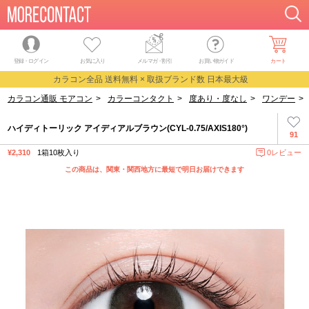
登録・ログイン
お気に入り
メルマガ
・
割引
お買い物ガイド
カート
カラコン全品 送料無料 × 取扱ブランド数 日本最大級
カラコン通販 モアコン
>
カラーコンタクト
>
度あり・度なし
>
ワンデー
>
ハイディトーリック アイディアルブラウン(CYL-0.75/AXIS180°)
91
¥2,310
1箱10枚入り
0レビュー
この商品は、関東・関西地方に最短で明日お届けできます