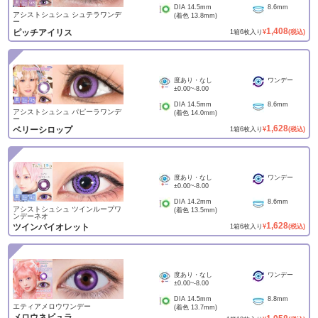
DIA
14.5mm
8.6mm
アシストシュシュ シュテラワンデ
(着色
13.8mm
)
ー
1,408
ピッチアイリス
1
箱
6
枚入り
¥
(税込)
度あり・なし
ワンデー
±0.00
~
-8.00
DIA
14.5mm
8.6mm
アシストシュシュ パピーラワンデ
(着色
14.0mm
)
ー
1,628
ベリーシロップ
1
箱
6
枚入り
¥
(税込)
度あり・なし
ワンデー
±0.00
~
-8.00
DIA
14.2mm
8.6mm
アシストシュシュ ツインループワ
(着色
13.5mm
)
ンデーネオ
1,628
ツインバイオレット
1
箱
6
枚入り
¥
(税込)
度あり・なし
ワンデー
±0.00
~
-8.00
DIA
14.5mm
8.8mm
エティアメロウワンデー
(着色
13.7mm
)
メロウネビュラ