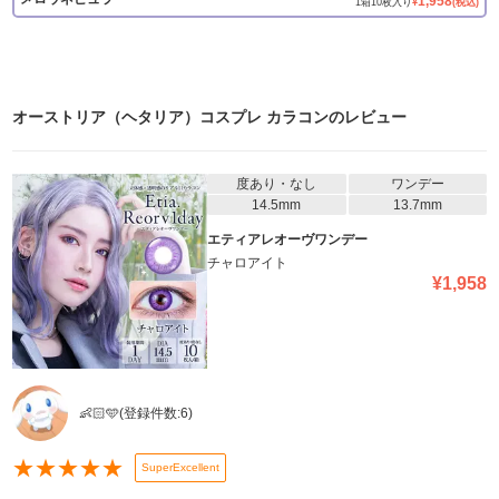
1,958
1
箱
10
枚入り
¥
(税込)
オーストリア（ヘタリア）コスプレ カラコン
のレビュー
度あり・なし
ワンデー
14.5mm
13.7mm
エティアレオーヴワンデー
チャロアイト
¥
1,958
👶🏻🩵
(登録件数:
6
)
★
★
★
★
★
SuperExcellent