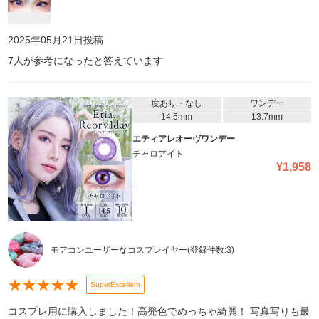
2025年05月21日
投稿
7
人が参考になったと答えています
度あり・なし
ワンデー
14.5mm
13.7mm
エティアレオーヴワンデー
チャロアイト
¥
1,958
モアコンユーザーなコスプレイヤー
(登録件数:
3
)
★
★
★
★
★
SuperExcellent
コスプレ用に購入しました！高発色でめっちゃ綺麗！ 写真写りも最