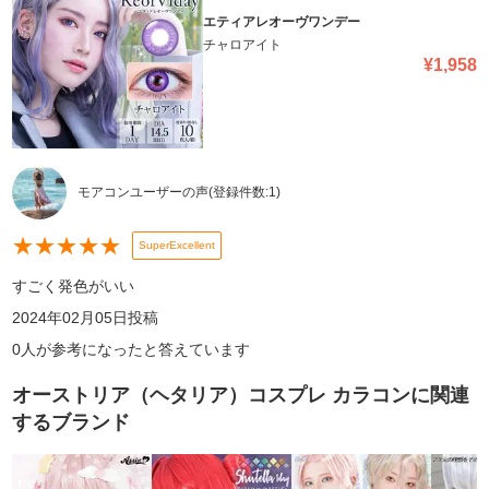
エティアレオーヴワンデー
チャロアイト
¥
1,958
モアコンユーザーの声
(登録件数:
1
)
★
★
★
★
★
SuperExcellent
すごく発色がいい
2024年02月05日
投稿
0
人が参考になったと答えています
オーストリア（ヘタリア）コスプレ カラコン
に関連
するブランド