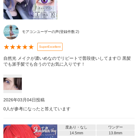
モアコンユーザーの声
(登録件数:
2
)
★
★
★
★
★
SuperExcellent
自然光 メイクが濃いめなのでリピートで普段使いしてます◎ 黒髪
でも派手髪でも合うのでお気に入りです！
2026年03月04日
投稿
0
人が参考になったと答えています
度あり・なし
ワンデー
14.5mm
13.8mm