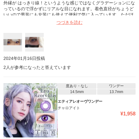
外縁が はっきり線！というような感じではなくグラデーションにな
っているので浮かずにリアルな目になれます。着色直径がちょうど
いいので男装にも女装にも使えて便利で気に入っています。ただほ
かのカラコンに比べて若干瞳孔が小さく見えて、キツめな印象にな
つづきを読む
るので使うキャラには注意した方がいいかもしれません。
2024年01月16日
投稿
2
人が参考になったと答えています
度あり・なし
ワンデー
14.5mm
13.7mm
エティアレオーヴワンデー
チャロアイト
¥
1,958