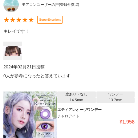
モアコンユーザーの声
(登録件数:
2
)
★
★
★
★
★
SuperExcellent
キレイです！
2024年02月21日
投稿
0
人が参考になったと答えています
度あり・なし
ワンデー
14.5mm
13.7mm
エティアレオーヴワンデー
チャロアイト
¥
1,958