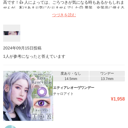
高です！👍 人によっては、ごろつきが気になる時もあるかもしれま
せんが、私はあまり気になりませんでした😊 男装、女装共に使える
丁度いい大きさです👏 このシリーズは全体的に発色がよく めちゃ
つづきを読む
くちゃお気に入りなので他のカラーも愛用してます！ この金額で1
箱10枚入なのも嬉しいです😊
2024年09月15日
投稿
1
人が参考になったと答えています
度あり・なし
ワンデー
14.5mm
13.7mm
エティアレオーヴワンデー
チャロアイト
¥
1,958