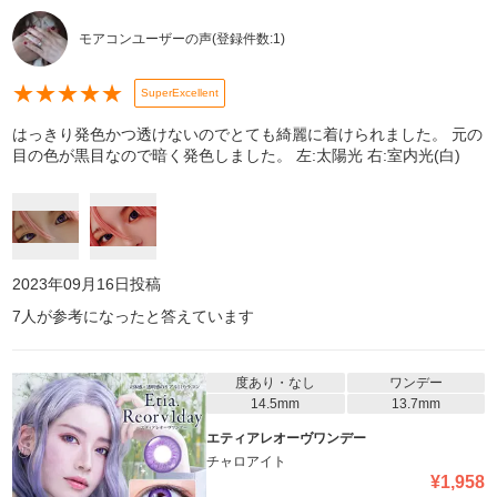
モアコンユーザーの声
(登録件数:
1
)
★
★
★
★
★
SuperExcellent
はっきり発色かつ透けないのでとても綺麗に着けられました。 元の
目の色が黒目なので暗く発色しました。 左:太陽光 右:室内光(白)
2023年09月16日
投稿
7
人が参考になったと答えています
度あり・なし
ワンデー
14.5mm
13.7mm
エティアレオーヴワンデー
チャロアイト
¥
1,958