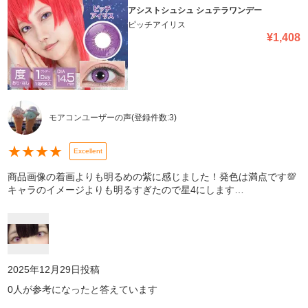
アシストシュシュ シュテラワンデー
ピッチアイリス
¥
1,408
モアコンユーザーの声
(登録件数:
3
)
★
★
★
★
Excellent
商品画像の着画よりも明るめの紫に感じました！発色は満点です💯
キャラのイメージよりも明るすぎたので星4にします…
2025年12月29日
投稿
0
人が参考になったと答えています