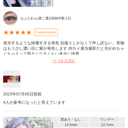
なふたれん(奥二重)
(登録件数:
12
)
★
★
★
★
★
SuperExcellent
発光するような綺麗すぎる発色 自撮りしかなくて申し訳ない。実物
はもう少し濃い目に紫が発色します 内カメ適当撮影だと光がめちゃ
くちゃ入って明るくなるくらい本当に綺麗
つづきを読む
2023年07月05日
投稿
4
人が参考になったと答えています
度あり・なし
ワンデー
14.5mm
13.7mm