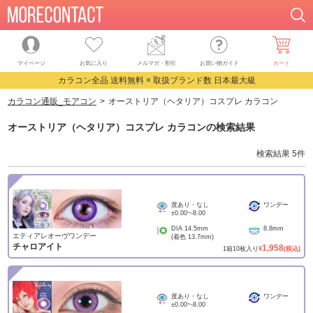
マイページ
お気に入り
メルマガ・割引
お買い物ガイド
カート
カラコン全品 送料無料 × 取扱ブランド数 日本最大級
カラコン通販_モアコン
オーストリア（ヘタリア）コスプレ カラコン
オーストリア（ヘタリア）コスプレ カラコン
の検索結果
検索結果
5
件
度あり・なし
ワンデー
±0.00
~
-8.00
DIA
14.5mm
8.8mm
エティアレオーヴワンデー
(着色
13.7mm
)
チャロアイト
1,958
1
箱
10
枚入り
¥
(税込)
度あり・なし
ワンデー
±0.00
~
-8.00