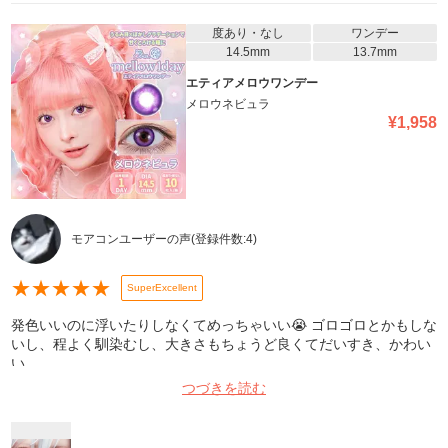
度あり・なし
ワンデー
14.5mm
13.7mm
エティアメロウワンデー
メロウネビュラ
¥
1,958
モアコンユーザーの声
(登録件数:
4
)
★
★
★
★
★
SuperExcellent
発色いいのに浮いたりしなくてめっちゃいい😭 ゴロゴロとかもしな
いし、程よく馴染むし、大きさもちょうど良くてだいすき、かわい
い。
つづきを読む