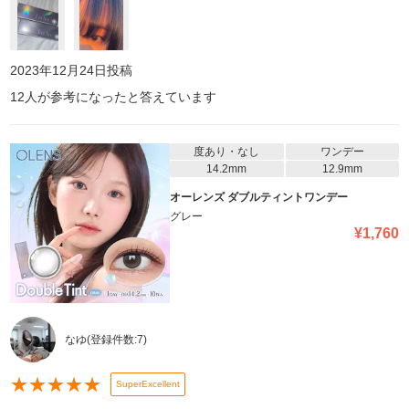
2023年12月24日
投稿
12
人が参考になったと答えています
度あり・なし
ワンデー
14.2mm
12.9mm
オーレンズ ダブルティントワンデー
グレー
¥
1,760
なゆ
(登録件数:
7
)
★
★
★
★
★
SuperExcellent