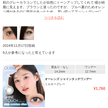
初のグレーカラコンでしたが自然にトーンアップしてくれて 瞳が綺
麗に見えます。ブラウンと迷ったのですが、 ブルベ夏のためオレン
ジ感があるのに抵抗があったため、 思い切ってアッシュグレーに。
派手なのは嫌だなと思っていたのですが とってもナチュラルに馴染
つづきを読む
んでくれました。 透明感たっぷりで、ブルベ夏の暗髪にぴったりで
す。 アッシュとグレーの比率が完璧だと思いました。
2024年11月17日
投稿
9
人が参考になったと答えています
度あり・なし
ワンデー
14.2mm
12.7mm
オーレンズ シャインタッチワンデー
ミルキーグレー
¥
1,760