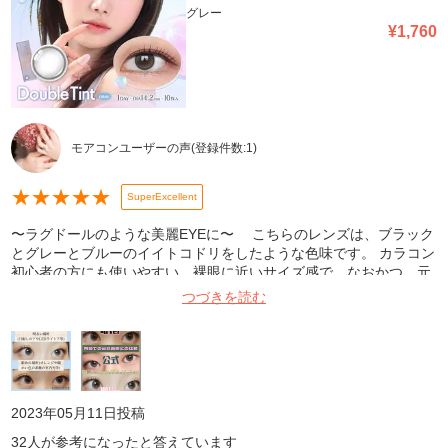
グレー
¥
1,760
モアコンユーザーの声
(登録件数:
1
)
★
★
★
★
★
SuperExcellent
〜ラグドールのような美麗EYEに〜 こちらのレンズは、ブラック
とグレーとブルーのイイトコドリをしたような色味です。 カラコン
初心者の方にも使いやすい、裸眼に近いサイズ感で、なおかつ、元
の瞳の色を活かせるデザインのため、瞳に馴染みやすく感じまし
つづきを読む
た。ハイライトの入ったレンズは、他のタイプのレンズと比べて、
瞳にツヤ感や立体感が出るので、奥目の方や一重、奥二重の方等、
瞳の印象が弱くなりがちな方にもオススメです。ただ、唯一、瞬き
等によってレンズがぐるぐる回ってしまうことによって、ハイライ
トの位置が移動してしまうため、どうしても違和感が生まれてしま
う、という大きな難点がありました。ですが、このレンズには、ハ
2023年05月11日
投稿
イライトが2つ入っているので、位置の変化も全体的な違和感もほ
32
人が参考になったと答えています
とんど感じませんでした！ 水光レンズが好きだけど、ハイライト