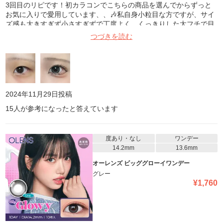
3回目のリピです！初カラコンでこちらの商品を選んでからずっと
お気に入りで愛用しています、、🎶私自身小粒目な方ですが、サイ
ズ感も大きすぎず小さすぎずで丁度よく、くっきりした太フチで目
を大きく見せてくれます！説明にも書かれてあるようにうるちゅる
つづきを読む
んと光が入ってくれて、奥目黒目でもしっかり盛れるので本当にお
すすめです🩶これからも愛用します︎💗1枚目すっぴん裸眼、2枚目着
画です👍🏻
2024年11月29日
投稿
15
人が参考になったと答えています
度あり・なし
ワンデー
14.2mm
13.6mm
オーレンズ ビッググローイワンデー
グレー
¥
1,760