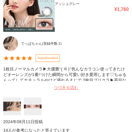
アッシュグレー
¥
1,760
でっぱちゃん
(登録件数:
1
)
★
★
★
★
★
SuperExcellent
1枚目ノーマルカメラ▶︎大優勝ᐠ( ᐛ )ᐟ色んなカラコン使ってきたけ
どオーレンズが1番!つけた瞬間から可愛い好き愛用します♡ちゅる
んってしてナチュラルやけど盛れるまじで 2枚目プリクラ▶︎茶目な
のもあり明るいと真ん中茶色いのが目立ってあんま可愛くない( ; ; )
つづきを読む
あと普通にプリクラ顔面変わりすぎて怖いもう撮らない
2024年08月11日
投稿
14
人が参考になったと答えています