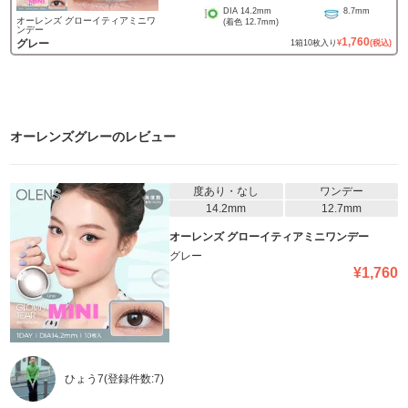
DIA
14.2mm
8.7mm
オーレンズ グローイティアミニワ
(着色
12.7mm
)
ンデー
1,760
グレー
1
箱
10
枚入り
¥
(税込)
オーレンズグレー
のレビュー
度あり・なし
ワンデー
14.2mm
12.7mm
オーレンズ グローイティアミニワンデー
グレー
¥
1,760
ひょう7
(登録件数:
7
)