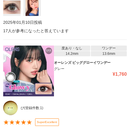
2025年01月10日
投稿
17
人が参考になったと答えています
度あり・なし
ワンデー
14.2mm
13.6mm
オーレンズ ビッググローイワンデー
グレー
¥
1,760
ぴ
(登録件数:
1
)
★
★
★
★
★
SuperExcellent