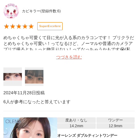
カビキラー
(登録件数:
6
)
★
★
★
★
★
SuperExcellent
めちゃくちゃ可愛くて目に光が入る系のカラコンです！ プリクラだ
とめちゃくちゃ可愛い！ってなるけど、ノーマルや普通のカメラア
プリで撮るとちょっと物足りない！ってなっちゃうかもです😭(私
の場合ですが) 色味はグレーぽくて、私は自称ブルベ夏なのです
つづきを読む
が、ブルベさんによく似合うと思います！ 左がプリクラ(プリマニ
ア) 右がノーマル 参考になったら嬉しいです！！！😭
2024年11月28日
投稿
6
人が参考になったと答えています
度あり・なし
ワンデー
14.2mm
12.9mm
オーレンズ ダブルティントワンデー