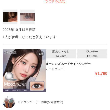
つづきを読む
撮ってもカラコンつけてる感ほぼ無い！！超ナチュラル！！ 学校で
校則厳しくてもバレないからおすすめだけど普段出かけるときとか
は物足りないかもですᐡ ̳ᴗ ̫ ᴗ ̳ᐡ
2025年10月14日
投稿
1
人が参考になったと答えています
度あり・なし
ワンデー
14.2mm
13.3mm
オーレンズ ムードナイトワンデー
ムードグレー
¥
1,760
モアコンユーザーの声
(登録件数:
3
)