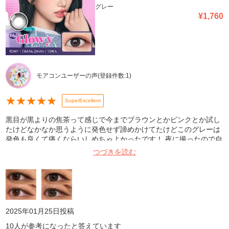
グレー
¥
1,760
モアコンユーザーの声
(登録件数:
1
)
★
★
★
★
★
SuperExcellent
黒目が黒よりの焦茶って感じで今までブラウンとかピンクとか試し
たけどなかなか思うように発色せず諦めかけてたけどこのグレーは
発色も良くて痛くならいしめちゃよかったです！ 夜に撮ったので自
然光はないけど、室内光とフラッシュで撮ってみました。全部
つづきを読む
iPhoneのノーマルカメラです！ 裸眼と着眼比較したので参考にして
ください！上が室内光で下がフラッシュありです
2025年01月25日
投稿
10
人が参考になったと答えています