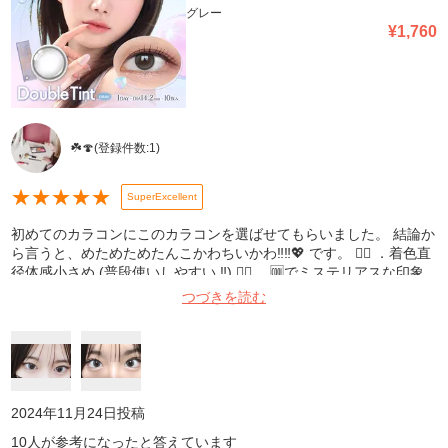
グレー
¥
1,760
☘️🍄
(登録件数:
1
)
★
★
★
★
★
SuperExcellent
初めてのカラコンにこのカラコンを選ばせてもらいました。 結論か
ら言うと、めためためたんこかわちいかわ‼️‼️💖 です。 ☝🏻 ．着色直
径体感小さめ (普段使いしやすい ‼️) ☝🏻 ．🆒でミステリアスな印象
を醸し出したい方にオススメ ちなみにブルベ冬orイエべ秋の焦げ茶
つづきを読む
目でこんな感じです。 1枚目がBeauty Plus、 2枚目がノーマル・照
明の下
2024年11月24日
投稿
10
人が参考になったと答えています