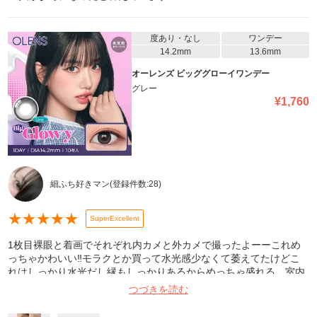
度あり・なし
ワンデー
14.2mm
13.6mm
オーレンズ ビッググローイワンデー
グレー
¥
1,760
細ふち好きマン
(登録件数:
28
)
★
★
★
★
★
SuperExcellent
1枚目裸眼と着画でそれぞれ内カメと外カメで撮ったよーーこれめ
っちゃかわいい‼️モラクとか買って水光感少なくて萎えてたけどこ
れはしっかり水光だし縁もしっかりあるからめっちゃ盛れる。室内
だと黒コンっぽくなっちゃうけど、逆に室内でも発色するものって
つづきを読む
外でたらやばいと思うからこれくらいが丁度いいよ✨2枚目はデジカ
メっぽいアプリで外カメフラッシュで撮ったやつ神。クルクル回る