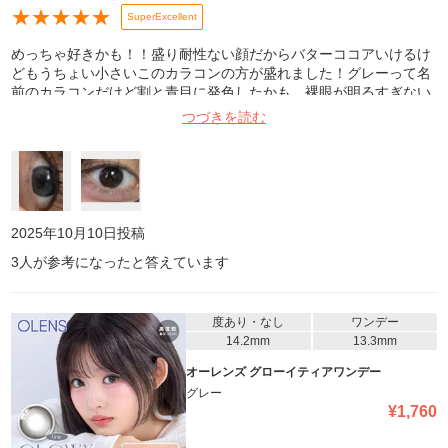
★
★
★
★
★
SuperExcellent
めっちゃ好きかも！！盛り耐性ない顔だからバターココアいけるけ
どもうちょい小さいこのカラコンの方が盛れました！グレーって名
前のカラコンだけど割と青目に発色したかも。裸眼が明るすぎない
人はフラッシュとか焚くと明るく見えるけど自然光なら全然いけ
つづきを読む
る！茶髪でも大丈夫でした🙆左が自然光、右がクリアコンタクトで
す！茶色バージョンも試してみたくなった！目の横幅約3cmです👀
2025年10月10日
投稿
3
人が参考になったと答えています
度あり・なし
ワンデー
14.2mm
13.3mm
オーレンズ グローイティアワンデー
グレー
¥
1,760