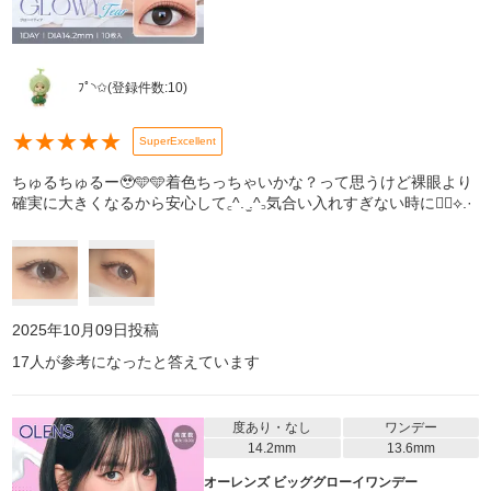
ﾌﾟ︎︎︎︎◝✩
(登録件数:
10
)
★
★
★
★
★
SuperExcellent
ちゅるちゅるー🥹🩵🩵着色ちっちゃいかな？って思うけど裸眼より
確実に大きくなるから安心して꜀^. ̫.^꜆気合い入れすぎない時に👍🏻⟡.·
2025年10月09日
投稿
17
人が参考になったと答えています
度あり・なし
ワンデー
14.2mm
13.6mm
オーレンズ ビッググローイワンデー