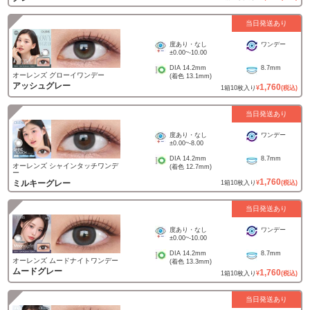
当日発送あり
度あり・なし
ワンデー
±0.00
~
-10.00
DIA
14.2mm
8.7mm
オーレンズ グローイワンデー
(着色
13.1mm
)
アッシュグレー
1,760
1
箱
10
枚入り
¥
(税込)
当日発送あり
度あり・なし
ワンデー
±0.00
~
-8.00
DIA
14.2mm
8.7mm
オーレンズ シャインタッチワンデ
(着色
12.7mm
)
ー
1,760
ミルキーグレー
1
箱
10
枚入り
¥
(税込)
当日発送あり
度あり・なし
ワンデー
±0.00
~
-10.00
DIA
14.2mm
8.7mm
オーレンズ ムードナイトワンデー
(着色
13.3mm
)
ムードグレー
1,760
1
箱
10
枚入り
¥
(税込)
当日発送あり