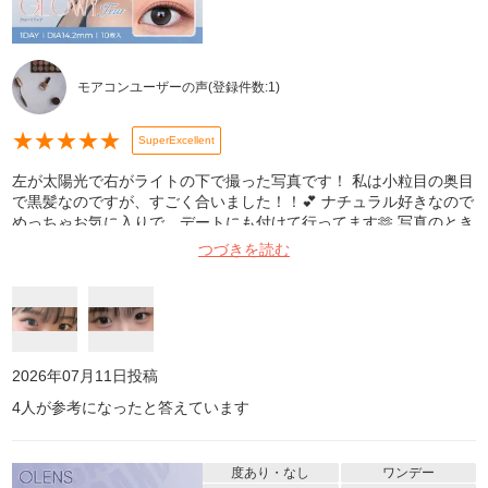
モアコンユーザーの声
(登録件数:
1
)
★
★
★
★
★
SuperExcellent
左が太陽光で右がライトの下で撮った写真です！ 私は小粒目の奥目
で黒髪なのですが、すごく合いました！！💕 ナチュラル好きなので
めっちゃお気に入りで、デートにも付けて行ってます🫶 写真のとき
若干黒コンぽくなるときもあるのですが、実物で見ると目がきゅる
つづきを読む
きゅるになって本当にかわいいので、いつもストック買いしてます
笑 清楚な韓国オンニの目みたいになるのでぜひ買ってみて下さい✨
2026年07月11日
投稿
4
人が参考になったと答えています
度あり・なし
ワンデー