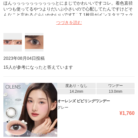
ほんっっっっっっっっっっとにまじでかわいいですコレ。着色直径
いつも使ってるやつよりだいぶ小さいので心配してたんですけどそ
んなこと忘れるぐらいかわいいですT ˙̫ T‪ 1枚目がインスタエフェク
ト+夜 2枚目が室内光です!! 1日つけてても乾燥しませんしゴロゴロ
つづきを読む
とかもないのでリピします絶対 買ってください〜〜〜〜🥹🤍
2023年08月04日
投稿
15
人が参考になったと答えています
度あり・なし
ワンデー
14.2mm
13.0mm
オーレンズ ビビリングワンデー
グレー
¥
1,760