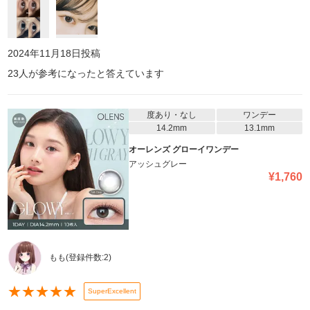
けど全然ラリってるように見えないよ‼️🤘 くるくるわまん
2024年11月18日
投稿
23
人が参考になったと答えています
度あり・なし
ワンデー
14.2mm
13.1mm
オーレンズ グローイワンデー
アッシュグレー
¥
1,760
もも
(登録件数:
2
)
★
★
★
★
★
SuperExcellent