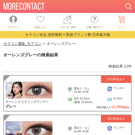
マイページ
お気に入り
メルマガ・割引
お買い物ガイド
カート
カラコン全品 送料無料 × 取扱ブランド数 日本最大級
カラコン通販_モアコン
オーレンズグレー
オーレンズグレー
の検索結果
検索結果
12
件
当日発送あり
度あり・なし
ワンデー
±0.00
~
-8.00
DIA
14.2mm
8.7mm
オーレンズ ビビリングワンデー
(着色
13.0mm
)
グレー
1,760
1
箱
10
枚入り
¥
(税込)
当日発送あり
度あり・なし
ワンデー
±0.00
~
-8.00