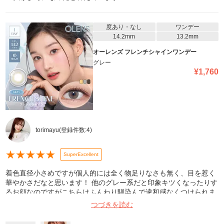
度あり・なし
ワンデー
14.2mm
13.2mm
オーレンズ フレンチシャインワンデー
グレー
¥
1,760
torimayu
(登録件数:
4
)
★
★
★
★
★
SuperExcellent
着色直径小さめですが個人的には全く物足りなさも無く、目を惹く
華やかさだなと思います！ 他のグレー系だと印象キツくなったりす
るお顔なのですがこちらはふんわり馴染んで違和感なくつけられま
した♡ イエベ春の私でもつけこなせたグレー。 どなたでも使いや
つづきを読む
すいニュアンスではないかな♪ 乾きもあまり気にならなかったです♪
乾きもあまり気にならなかったです