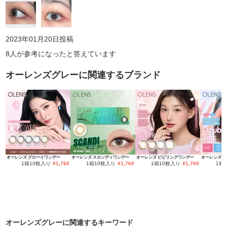
2023年01月20日
投稿
8
人が参考になったと答えています
オーレンズグレー
に関連するブランド
オーレンズ グローイワンデー
オーレンズ スカンディワンデー
オーレンズ ビビリングワンデー
1箱10枚入り
¥
1,760
1箱10枚入り
¥
1,760
1箱10枚入り
¥
1,760
1箱
オーレンズグレー
に関連するキーワード