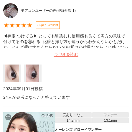
モアコンユーザーの声
(登録件数:
1
)
★
★
★
★
★
SuperExcellent
◀︎裸眼 つけてる▶︎ とっても馴染むし使用感も良くて両方の意味で
付けてるのを忘れる! 化粧と撮り方が違うからわかんないかもだけ
どほとんど瞳は大きくならないかも!私は小粒目だからいい感じだっ
たけど、目の開きがいい人はちょっと物足りなく感じるかも? とに
つづきを読む
かくすごく自然で余裕で普段使いできるグレーコンです!ポーチも可
愛かった!
2024年09月01日
投稿
24
人が参考になったと答えています
度あり・なし
ワンデー
14.2mm
13.1mm
オーレンズ グローイワンデー