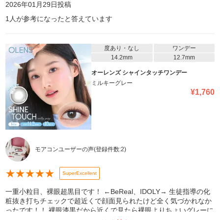
2026年01月29日
投稿
1
人が参考になったと答えています
度あり・なし
ワンデー
14.2mm
12.7mm
オーレンズ シャインタッチワンデー
ミルキーグレー
¥
1,760
モアコンユーザーの声
(登録件数:
2
)
★
★
★
★
★
SuperExcellent
一重小粒目、裸眼超黒目です！ ←BeReal、IDOLY→ 生徒指導の化
粧抜き打ちチェックで超近くで顔面見られたけど全く気づかれなか
ったです！！ 裸眼漆黒だから近くで見たら裸眼よりちょいグレーに
なって黒目ちょいでかくなってるかなって感じです！！ノーマルで