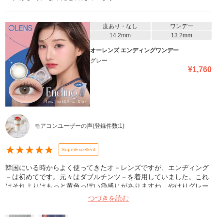
度あり・なし
ワンデー
14.2mm
13.2mm
オーレンズ エンディングワンデー
グレー
¥
1,760
モアコンユーザーの声
(登録件数:
1
)
★
★
★
★
★
SuperExcellent
韓国にいる時からよく使ってきたオ－レンズですが、エンヂィング
－は初めてです。元々はダブルチンツ－を着用していました。これ
はそれよりはもっと黄色っぽい🟡感じがありますね。やはりグレー
カラーはオ-レンズが一番だと思います！早い配達ありがとうござい
つづきを読む
ます🩶