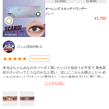
14.2mm
11.9mm
オーレンズ スカンディワンデー
グレー
¥
1,760
ぴょん
(登録件数:
1
)
★
★
★
★
★
SuperExcellent
本当はちゃんみなのネバーダイ買いたいけど似合うか不安で 着色直
径小さいのってどうなのかなと思い、試しにこちらを購入したら め
っちゃかわいくてびっくり!黒目もしっかり発色するけど 変に浮い
たりもせず今のところ乾燥も感じないので長時間もいけそう 他のカ
つづきを読む
ラーも試してみたいです