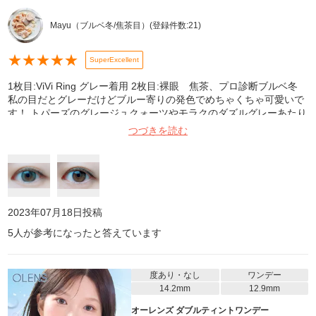
Mayu（ブルベ冬/焦茶目）
(登録件数:
21
)
★
★
★
★
★
SuperExcellent
1枚目:ViVi Ring グレー着用 2枚目:裸眼 焦茶、プロ診断ブルベ冬
私の目だとグレーだけどブルー寄りの発色でめちゃくちゃ可愛いで
す！ トパーズのグレージュクォーツやモラクのダズルグレーあたり
よりも少しブルー系に発色する感じです。 トパーズのラピスラズリ
つづきを読む
が大好きですが、日によってもう少し青みを抑えたカラコンをした
い！と探していたので、まさにビビリングのグレーがベストでし
た。たしかモアコンのメルマガを見てブルー系の発色なのかな？と
思い、それが決め手で購入しました。大正解でした！！ 大きさは裸
眼とほぼ同じなので小粒目でも使えます！ OLENSは着け心地も良
くて安心して買えます(^^)
2023年07月18日
投稿
5
人が参考になったと答えています
度あり・なし
ワンデー
14.2mm
12.9mm
オーレンズ ダブルティントワンデー