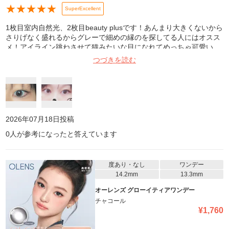
★
★
★
★
★
SuperExcellent
1枚目室内自然光、2枚目beauty plusです！あんまり大きくないから
さりげなく盛れるからグレーで細めの縁のを探してる人にはオスス
メ！アイライン跳ねさせて猫みたいな目になれてめっちゃ可愛い。
つづきを読む
2026年07月18日
投稿
0
人が参考になったと答えています
度あり・なし
ワンデー
14.2mm
13.3mm
オーレンズ グローイティアワンデー
チャコール
¥
1,760