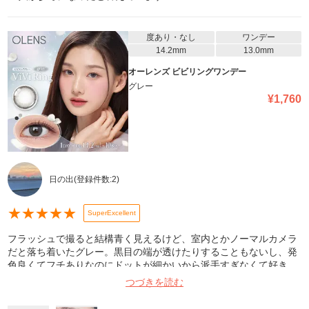
の位置が変わってしまうのが気になっている、という方には特にオ
ススメします！ ただ、瞳が乾燥してしまったり、充血してしまった
りと、着用時の使用感の悪さが少し気になってしまいました。コン
度あり・なし
ワンデー
タクトレンズの装着液を付けて使用してみると、だいぶ違和感を減
14.2mm
13.0mm
らすことが出来たので、そういったツールと併せて使うと、心地よ
オーレンズ ビビリングワンデー
く使用出来そうです！ それらを差し引いても、他にはない素敵なレ
グレー
ンズデザインなので、リピートしたいと思いました！個人の感想で
¥
1,760
すので、ご参考までに。※写真の画質が悪く、分かりづらくすみま
せん(_ _)
日の出
(登録件数:
2
)
★
★
★
★
★
SuperExcellent
フラッシュで撮ると結構青く見えるけど、室内とかノーマルカメラ
だと落ち着いたグレー。黒目の端が透けたりすることもないし、発
色良くてフチありなのにドットが細かいから派手すぎなくて好き。
色素薄くなるけど瞳の存在感無くならずに透明感あって盛れました
つづきを読む
🥰 でもレンズが柔らかくて入れづらいのと、少し目が乾きやすか
ったので目薬は必要でした。