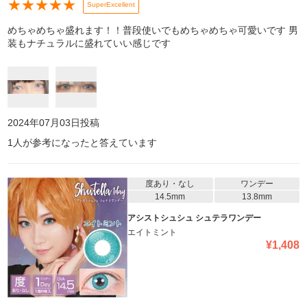
★
★
★
★
★
SuperExcellent
めちゃめちゃ盛れます！！普段使いでもめちゃめちゃ可愛いです 男
装もナチュラルに盛れていい感じです
2024年07月03日
投稿
1
人が参考になったと答えています
度あり・なし
ワンデー
14.5mm
13.8mm
アシストシュシュ シュテラワンデー
エイトミント
¥
1,408