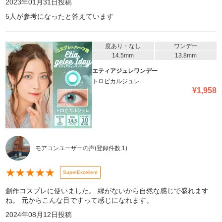
2023年01月31日
投稿
5
人が参考になったと答えています
度あり・なし
ワンデー
14.5mm
13.8mm
エティアジュレワンデー
トロピカルジュレ
¥
1,958
モアコンユーザーの声
(登録件数:
1
)
★
★
★
★
★
SuperExcellent
創作コスプレに使いました。 縁がないから自然な感じで盛れます
ね。 元からこんな目ですって感じになれます。
2024年08月12日
投稿