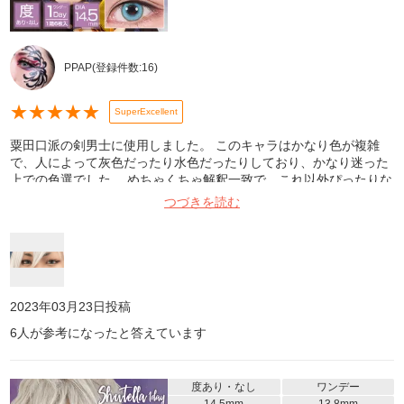
PPAP
(登録件数:
16
)
★
★
★
★
★
SuperExcellent
粟田口派の剣男士に使用しました。 このキャラはかなり色が複雑
で、人によって灰色だったり水色だったりしており、かなり迷った
上での色選でした。 めちゃくちゃ解釈一致で、これ以外ぴったりな
色はない！と個人的には思っています！ 目の大きさもちょうどよ
つづきを読む
く、男性キャラにもめちゃくちゃ使えます！色の多さは業界一でき
っと解釈一致するものが見つけられる上、このお値段は本当にリー
ズナブルなのでオススメです……！ 写真は室内、Beautyplusで撮っ
てます。
2023年03月23日
投稿
6
人が参考になったと答えています
度あり・なし
ワンデー