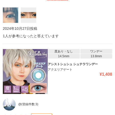
2024年10月27日
投稿
1
人が参考になったと答えています
度あり・なし
ワンデー
14.5mm
13.8mm
アシストシュシュ シュテラワンデー
アクエリアゲート
¥
1,408
@
(登録件数:
3
)