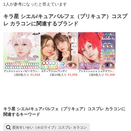
1
人が参考になったと答えています
キラ星 シエル/キュアパルフェ（プリキュア）コスプ
レ カラコン
に関連するブランド
アシストシュシュ パピーラワンデー
エティアジュレワンデー
アシストシュシュ シュテラワンデー
1箱6枚入り
¥
1,628
1箱10枚入り
¥
1,958
1箱6枚入り
¥
1,408
キラ星 シエル/キュアパルフェ（プリキュア）コスプレ カラコン
に
関連するキーワード
星街すいせい（ホロライブ）コスプレ カラコン