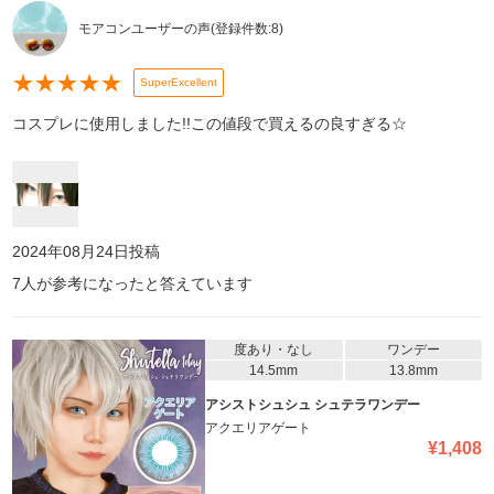
モアコンユーザーの声
(登録件数:
8
)
★
★
★
★
★
SuperExcellent
コスプレに使用しました!!この値段で買えるの良すぎる☆
2024年08月24日
投稿
7
人が参考になったと答えています
度あり・なし
ワンデー
14.5mm
13.8mm
アシストシュシュ シュテラワンデー
アクエリアゲート
¥
1,408