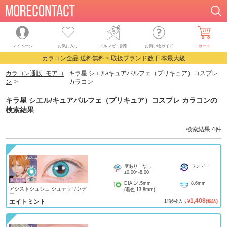
マイページ
お気に入り
メルマガ・割引
お買い物ガイド
カート
カラコン全品 送料無料 × 取扱ブランド数 日本最大級
カラコン通販_モアコ
キラ星 シエル/キュアパルフェ（プリキュア）コスプレ
ン
カラコン
キラ星 シエル/キュアパルフェ（プリキュア）コスプレ カラコン
の
検索結果
検索結果
4
件
度あり・なし
ワンデー
±0.00
~
-8.00
DIA
14.5mm
8.6mm
アシストシュシュ シュテラワンデ
(着色
13.8mm
)
ー
1,408
エイトミント
1
箱
6
枚入り
¥
(税込)