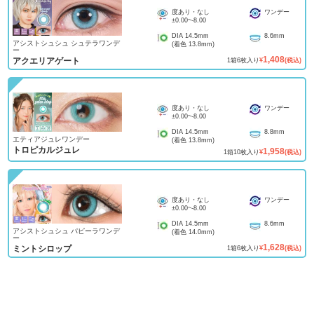
度あり・なし
ワンデー
±0.00
~
-8.00
DIA
14.5mm
8.6mm
アシストシュシュ シュテラワンデ
(着色
13.8mm
)
ー
1,408
アクエリアゲート
1
箱
6
枚入り
¥
(税込)
度あり・なし
ワンデー
±0.00
~
-8.00
DIA
14.5mm
8.8mm
エティアジュレワンデー
(着色
13.8mm
)
トロピカルジュレ
1,958
1
箱
10
枚入り
¥
(税込)
度あり・なし
ワンデー
±0.00
~
-8.00
DIA
14.5mm
8.6mm
アシストシュシュ パピーラワンデ
(着色
14.0mm
)
ー
1,628
ミントシロップ
1
箱
6
枚入り
¥
(税込)