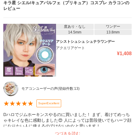
キラ星 シエル/キュアパルフェ（プリキュア）コスプレ カラコン
の
レビュー
度あり・なし
ワンデー
14.5mm
13.8mm
アシストシュシュ シュテラワンデー
アクエリアゲート
¥
1,408
モアコンユーザーの声
(登録件数:
13
)
★
★
★
★
★
SuperExcellent
Dハロでジムホーキンスやるのに買いました！ まず、着けてめっち
ゃキレイな色に感動しました😍 人によっては普段使いでもハーフ顔
になりたい人に使えるのではないかなと思います！
つづきを読む