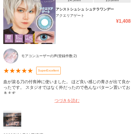
14.5mm
13.8mm
アシストシュシュ シュテラワンデー
アクエリアゲート
¥
1,408
モアコンユーザーの声
(登録件数:
2
)
★
★
★
★
★
SuperExcellent
血が滾る刀の付喪神に使いました。 ほど良い感じの青さが出て良か
ったです。 スタジオではなく外だったので色んなパターン置いてお
きます。
つづきを読む