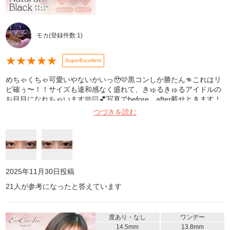
モカ
(登録件数:
1
)
★
★
★
★
★
SuperExcellent
めちゃくちゃ可愛いやないかいっ🥹🩷黒コンしか勝たん👊これはリ
ピ確ぅ〜！！サイズも違和感なく盛れて、きゅるきゅるアイドルの
お目目になれちゃいます‪‪🫶🏻💕︎︎写真でbefore、after載せときます！
地は薄茶目です！すっぴん失礼します💦
つづきを読む
2025年11月30日
投稿
21
人が参考になったと答えています
度あり・なし
ワンデー
14.5mm
13.8mm