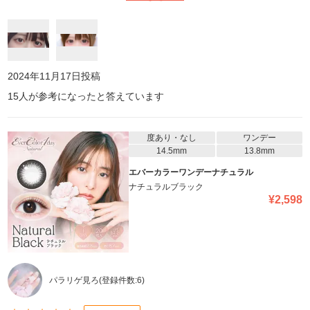
2024年11月17日
投稿
15
人が参考になったと答えています
度あり・なし
ワンデー
14.5mm
13.8mm
エバーカラーワンデーナチュラル
ナチュラルブラック
¥
2,598
パラリゲ見ろ
(登録件数:
6
)