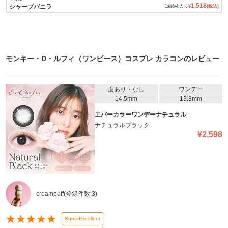
1,518
シャープバニラ
1
箱
6
枚入り
¥
(税込)
モンキー・D・ルフィ（ワンピース）コスプレ カラコン
のレビュー
度あり・なし
ワンデー
14.5mm
13.8mm
エバーカラーワンデーナチュラル
ナチュラルブラック
¥
2,598
creampuff
(登録件数:
3
)
★
★
★
★
★
SuperExcellent