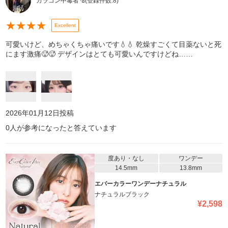
カラコン中毒者㌔
(登録件数:
8
)
★
★
★
★
Excellent
可愛いけど、めちゃくちゃ痛いです💧💧 乾燥すごくて目薬ないと死
にます激痛🥵🥵 デザインはとても可愛いんですけどね……
2026年01月12日
投稿
0
人が参考になったと答えています
度あり・なし
ワンデー
14.5mm
13.8mm
エバーカラーワンデーナチュラル
ナチュラルブラック
¥
2,598