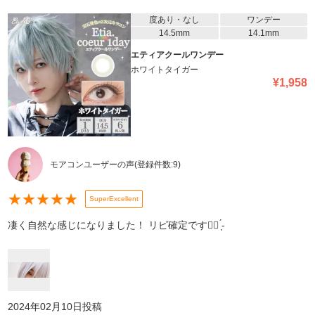
度あり・なし
ワンデー
14.5mm
14.1mm
エティアクールワンデー
ホワイトタイガー
¥
1,958
モアコンユーザーの声
(登録件数:
9
)
★
★
★
★
★
SuperExcellent
凄く自然な感じになりました！ リピ確定です︎👍🏻 ̖́-
2024年02月10日
投稿