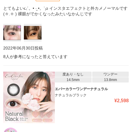
とてもよい૮₍´。• ·̫ •。`₎ა インスタエフェクトと外カメノーマルです
(ㅎ.ㅎ ) 裸眼がでかくなったみたいなかんじです
2022年06月30日
投稿
8
人が参考になったと答えています
度あり・なし
ワンデー
14.5mm
13.8mm
エバーカラーワンデーナチュラル
ナチュラルブラック
¥
2,598