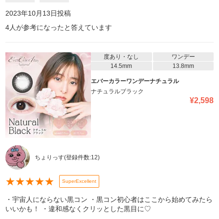
2023年10月13日
投稿
4
人が参考になったと答えています
度あり・なし
ワンデー
14.5mm
13.8mm
エバーカラーワンデーナチュラル
ナチュラルブラック
¥
2,598
ちょりっす
(登録件数:
12
)
★
★
★
★
★
SuperExcellent
・宇宙人にならない黒コン ・黒コン初心者はここから始めてみたら
いいかも！ ・違和感なくクリッとした黒目に♡