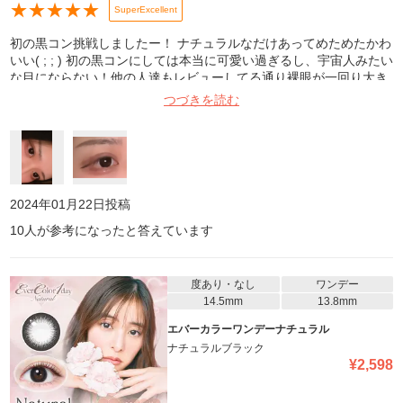
★
★
★
★
★
SuperExcellent
初の黒コン挑戦しましたー！ ナチュラルなだけあってめためたかわ
いい( ; ; ) 初の黒コンにしては本当に可愛い過ぎるし、宇宙人みたい
な目にならない！他の人達もレビューしてる通り裸眼が一回り大き
くなる感じ|･･)💭 ナチュラルメイクとか地雷メイクとかどのメイク
つづきを読む
に似合いそうなカラコンだなぁって思った🙌🏻♡ リピ確定です！！
2024年01月22日
投稿
10
人が参考になったと答えています
度あり・なし
ワンデー
14.5mm
13.8mm
エバーカラーワンデーナチュラル
ナチュラルブラック
¥
2,598