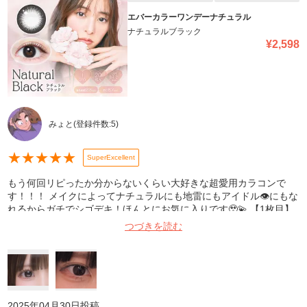
エバーカラーワンデーナチュラル
ナチュラルブラック
¥
2,598
みょと
(登録件数:
5
)
★
★
★
★
★
SuperExcellent
もう何回リピったか分からないくらい大好きな超愛用カラコンで
す！！！ メイクによってナチュラルにも地雷にもアイドル👁にもな
れるからガチでシゴデキ！ほんとにお気に入りです🥹💫 【1枚目】
プリ機種はBloomit 【2枚目】室内ノマカメ無加工
つづきを読む
2025年04月30日
投稿