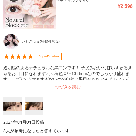
ナチュラルブラック
¥
2,598
いもさつま
(登録件数:
2
)
★
★
★
★
★
SuperExcellent
透明感のあるナチュラルな黒コンです！ 子犬みたいな甘いきゅるき
ゅるお目目になれます> ̫ < 着色直径13.8mmなのでしっかり盛れま
す^ᴗ.ᴗ^♡ でも大きすぎないので自然と黒目がちなアイドルフェイ
スになれます！ 含水率38.6%なのでドライアイでも夜まで目が痛く
つづきを読む
なりません‪‎🤍 レンズを取り出す時に容器に傾斜があるので取り出し
やすいのも助かります✧ 理想の黒コンなので何度もリピートしてま
す🫶❤︎
2024年04月04日
投稿
8
人が参考になったと答えています