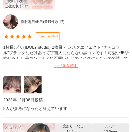
裸眼黒目/出目
(登録件数:
17
)
★
★
★
★
★
SuperExcellent
1枚目:プリ(IDOLY studio) 2枚目:インスタエフェクト “ナチュラ
ル”ブラックなだけあって宇宙人にならない黒コンです！可愛い🖤🥺
推せる！！ 黒コンほんとに可愛いしどのメイクにも合うので試して
みてほしいです՞っ ̫ ‪⊂՞
つづきを読む
2023年12月08日
投稿
8
人が参考になったと答えています
度あり・なし
ワンデー
14.5mm
13.8mm