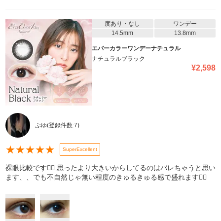
度あり・なし
ワンデー
14.5mm
13.8mm
エバーカラーワンデーナチュラル
ナチュラルブラック
¥
2,598
ぷゆ
(登録件数:
7
)
★
★
★
★
★
SuperExcellent
裸眼比較です👍🏻 思ったより大きいからしてるのはバレちゃうと思い
ます、、でも不自然じゃ無い程度のきゅるきゅる感で盛れます👍🏻