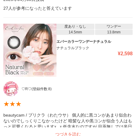
27
人が参考になったと答えています
度あり・なし
ワンデー
14.5mm
13.8mm
エバーカラーワンデーナチュラル
ナチュラルブラック
¥
2,598
♡R♡
(登録件数:
8
)
★
★
★
beautycam / プリクラ（わたウサ） 個人的に黒コンがあまり似合わ
ないのでしっくりこなかったけど 暗髪な人や黒コンが似合う人はも
っと可愛くなると思いますт ̫ т 低含水なのですが 目薬無しでは半日
で目が痛くなりました、 大きさは丁度良かったです○
つづきを読む