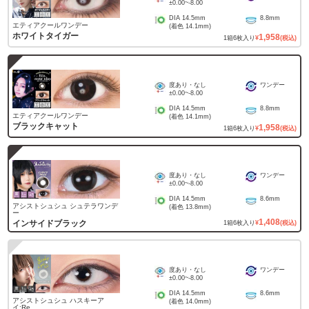
±0.00
~
-8.00
DIA
14.5mm
8.8mm
エティアクールワンデー
(着色
14.1mm
)
ホワイトタイガー
1,958
1
箱
6
枚入り
¥
(税込)
度あり・なし
ワンデー
±0.00
~
-8.00
DIA
14.5mm
8.8mm
エティアクールワンデー
(着色
14.1mm
)
ブラックキャット
1,958
1
箱
6
枚入り
¥
(税込)
度あり・なし
ワンデー
±0.00
~
-8.00
DIA
14.5mm
8.6mm
アシストシュシュ シュテラワンデ
(着色
13.8mm
)
ー
1,408
インサイドブラック
1
箱
6
枚入り
¥
(税込)
度あり・なし
ワンデー
±0.00
~
-8.00
DIA
14.5mm
8.6mm
アシストシュシュ ハスキーア
(着色
14.0mm
)
イ:Re