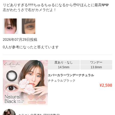
リピありすぎる‼️‼️‼️ちゅるちゅるになるから🥹🩷ほんとに最高🩶🩶
左がわたうさで右がカメラだよ！
2026年07月29日
投稿
0
人が参考になったと答えています
度あり・なし
ワンデー
14.5mm
13.8mm
エバーカラーワンデーナチュラル
ナチュラルブラック
¥
2,598