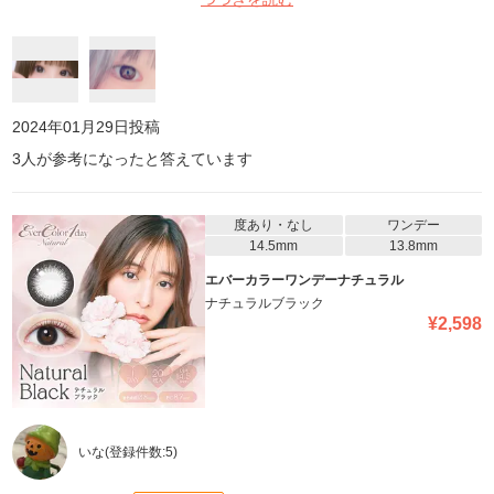
したい人は買ってみるべきかと😆🩷 1枚目はハルセカで2枚目は
beautyplusです！！👍🏻
2024年01月29日
投稿
3
人が参考になったと答えています
度あり・なし
ワンデー
14.5mm
13.8mm
エバーカラーワンデーナチュラル
ナチュラルブラック
¥
2,598
いな
(登録件数:
5
)