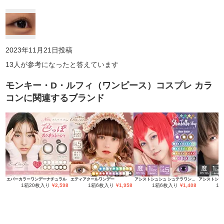
人にはならなかった👽 個人的にデートとかにはこっちがおすすめ
💖💗でも超写真📸盛れしたい！って時はこっちじゃない方がおすす
めかも？⚠️これも裸眼より二百億倍写真盛れします‼️⚠️
2023年11月21日
投稿
13
人が参考になったと答えています
モンキー・D・ルフィ（ワンピース）コスプレ カラ
コン
に関連するブランド
エバーカラーワンデーナチュラル
エティアクールワンデー
アシストシュシュ シュテラワンデー
1箱20枚入り
¥
2,598
1箱6枚入り
¥
1,958
1箱6枚入り
¥
1,408
1