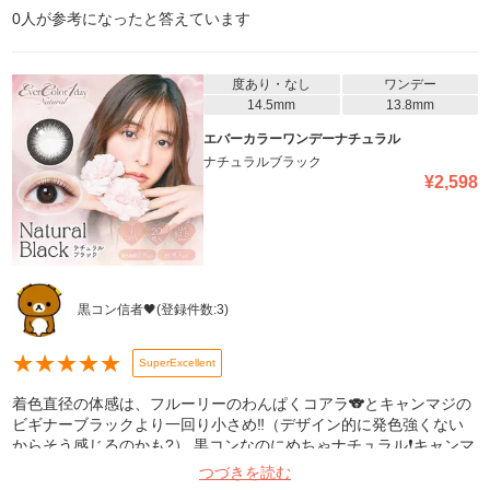
0
人が参考になったと答えています
度あり・なし
ワンデー
14.5mm
13.8mm
エバーカラーワンデーナチュラル
ナチュラルブラック
¥
2,598
黒コン信者🖤
(登録件数:
3
)
★
★
★
★
★
SuperExcellent
着色直径の体感は、フルーリーのわんぱくコアラ🐨とキャンマジの
ビギナーブラックより一回り小さめ‼️（デザイン的に発色強くない
からそう感じるのかも?） 黒コンなのにめちゃナチュラル❗️キャンマ
ジとフルーリー🐨は結構バービー人形みたいな感じになれるけど、
つづきを読む
こいつはあんまし黒々しくなくて、ちゅるきゅるって感じ🩶🖤 宇宙