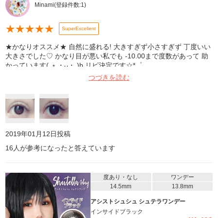
Minami
(登録件数:
1
)
★
★
★
★
★
SuperExcellent
★かなりオススメ★ 自然に盛れる! 大きすぎず小さすぎず 丁度いい
大きさでした♡ かなり目が悪い私でも -10.00まで度数があって 助
かっています( ﹡・ᴗ・ )b リピ決定です☆*゜
つづきを読む
2019年01月12日
投稿
16
人が参考になったと答えています
度あり・なし
ワンデー
14.5mm
13.8mm
アシストシュシュ シュテラワンデー
インサイドブラック