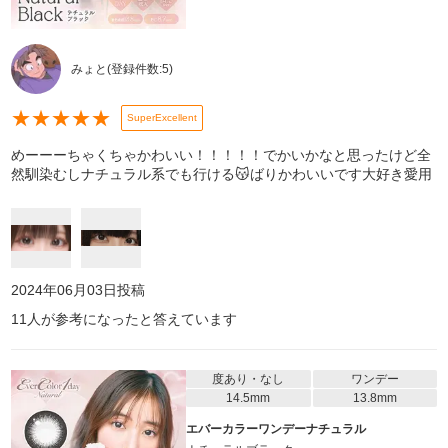
みょと
(登録件数:
5
)
★
★
★
★
★
SuperExcellent
めーーーちゃくちゃかわいい！！！！！でかいかなと思ったけど全
然馴染むしナチュラル系でも行ける😽ばりかわいいです大好き愛用
2024年06月03日
投稿
11
人が参考になったと答えています
度あり・なし
ワンデー
14.5mm
13.8mm
エバーカラーワンデーナチュラル