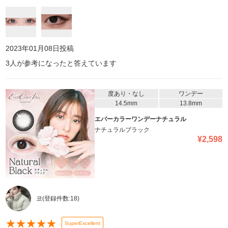
2023年01月08日
投稿
3
人が参考になったと答えています
度あり・なし
ワンデー
14.5mm
13.8mm
エバーカラーワンデーナチュラル
ナチュラルブラック
¥
2,598
코
(登録件数:
18
)
★
★
★
★
★
SuperExcellent