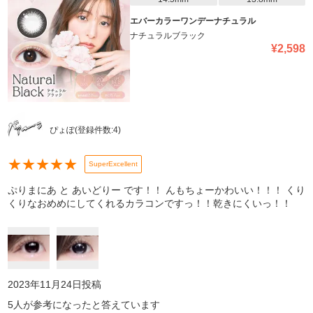
エバーカラーワンデーナチュラル
ナチュラルブラック
¥
2,598
ぴょぽ
(登録件数:
4
)
★
★
★
★
★
SuperExcellent
ぷりまにあ と あいどりー です！！ んもちょーかわいい！！！ くり
くりなおめめにしてくれるカラコンですっ！！乾きにくいっ！！
2023年11月24日
投稿
5
人が参考になったと答えています