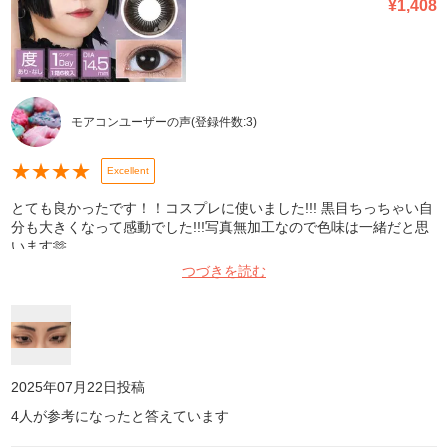
¥
1,408
モアコンユーザーの声
(登録件数:
3
)
★
★
★
★
Excellent
とても良かったです！！コスプレに使いました!!! 黒目ちっちゃい自
分も大きくなって感動でした!!!写真無加工なので色味は一緒だと思
います🫶
つづきを読む
2025年07月22日
投稿
4
人が参考になったと答えています