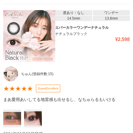
度あり・なし
ワンデー
14.5mm
13.8mm
エバーカラーワンデーナチュラル
ナチュラルブラック
¥
2,598
ちゅん
(登録件数:
15
)
★
★
★
★
★
SuperExcellent
まあ愛用あいしてる地雷感も出せるし、なちゅらるもいける