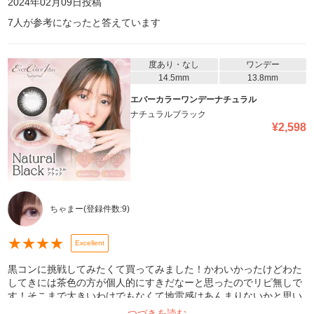
2024年02月09日
投稿
7
人が参考になったと答えています
度あり・なし
ワンデー
14.5mm
13.8mm
エバーカラーワンデーナチュラル
ナチュラルブラック
¥
2,598
ちゃまー
(登録件数:
9
)
★
★
★
★
Excellent
黒コンに挑戦してみたくて買ってみました！かわいかったけどわた
してきには茶色の方が個人的にすきだなーと思ったのでリピ無しで
す！そこまで大きいわけでもなくて地雷感はあんまりないかと思い
ます！！そんなにメイク濃ゆくなくてもなじみます🥹🎶 黒コン挑戦
つづきを読む