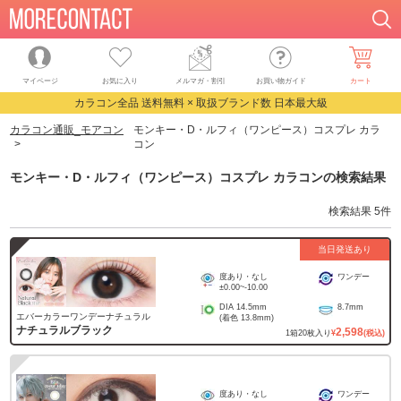
マイページ
お気に入り
メルマガ・割引
お買い物ガイド
カート
カラコン全品 送料無料 × 取扱ブランド数 日本最大級
カラコン通販_モアコン
モンキー・D・ルフィ（ワンピース）コスプレ カラ
コン
モンキー・D・ルフィ（ワンピース）コスプレ カラコン
の検索結果
検索結果
5
件
当日発送あり
度あり・なし
ワンデー
±0.00
~
-10.00
DIA
14.5mm
8.7mm
エバーカラーワンデーナチュラル
(着色
13.8mm
)
ナチュラルブラック
2,598
1
箱
20
枚入り
¥
(税込)
度あり・なし
ワンデー