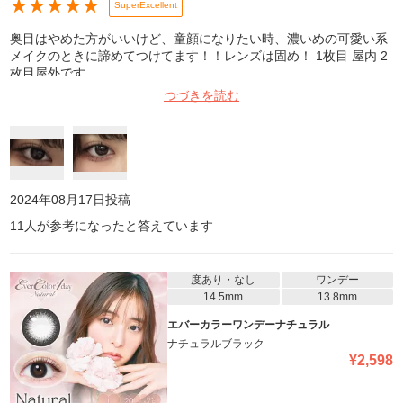
★
★
★
★
★
SuperExcellent
奥目はやめた方がいいけど、童顔になりたい時、濃いめの可愛い系
メイクのときに諦めてつけてます！！レンズは固め！ 1枚目 屋内 2
枚目屋外です
つづきを読む
2024年08月17日
投稿
11
人が参考になったと答えています
度あり・なし
ワンデー
14.5mm
13.8mm
エバーカラーワンデーナチュラル
ナチュラルブラック
¥
2,598