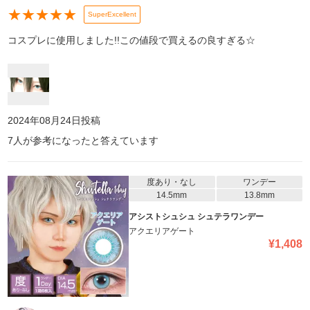
★
★
★
★
★
SuperExcellent
コスプレに使用しました!!この値段で買えるの良すぎる☆
2024年08月24日
投稿
7
人が参考になったと答えています
度あり・なし
ワンデー
14.5mm
13.8mm
アシストシュシュ シュテラワンデー
アクエリアゲート
¥
1,408