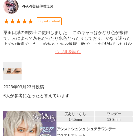
PPAP
(登録件数:
16
)
★
★
★
★
★
SuperExcellent
粟田口派の剣男士に使用しました。 このキャラはかなり色が複雑
で、人によって灰色だったり水色だったりしており、かなり迷った
上での色選でした。 めちゃくちゃ解釈一致で、これ以外ぴったりな
色はない！と個人的には思っています！ 目の大きさもちょうどよ
つづきを読む
く、男性キャラにもめちゃくちゃ使えます！色の多さは業界一でき
っと解釈一致するものが見つけられる上、このお値段は本当にリー
ズナブルなのでオススメです……！ 写真は室内、Beautyplusで撮っ
てます。
2023年03月23日
投稿
6
人が参考になったと答えています
度あり・なし
ワンデー
14.5mm
13.8mm
アシストシュシュ シュテラワンデー
アクエリアゲート