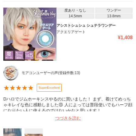
度あり・なし
ワンデー
14.5mm
13.8mm
アシストシュシュ シュテラワンデー
アクエリアゲート
¥
1,408
モアコンユーザーの声
(登録件数:
13
)
★
★
★
★
★
SuperExcellent
Dハロでジムホーキンスやるのに買いました！ まず、着けてめっち
ゃキレイな色に感動しました😍 人によっては普段使いでもハーフ顔
になりたい人に使えるのではないかなと思います！
つづきを読む