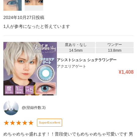
2024年10月27日
投稿
1
人が参考になったと答えています
度あり・なし
ワンデー
14.5mm
13.8mm
アシストシュシュ シュテラワンデー
アクエリアゲート
¥
1,408
@
(登録件数:
3
)
★
★
★
★
★
SuperExcellent
めちゃめちゃ盛れます！！普段使いでもめちゃめちゃ可愛いです 男