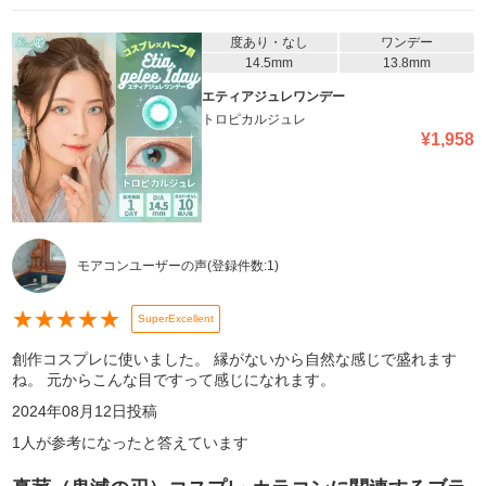
度あり・なし
ワンデー
14.5mm
13.8mm
エティアジュレワンデー
トロピカルジュレ
¥
1,958
モアコンユーザーの声
(登録件数:
1
)
★
★
★
★
★
SuperExcellent
創作コスプレに使いました。 縁がないから自然な感じで盛れます
ね。 元からこんな目ですって感じになれます。
2024年08月12日
投稿
1
人が参考になったと答えています