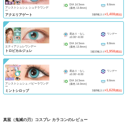
DIA
14.5mm
8.6mm
アシストシュシュ シュテラワンデ
(着色
13.8mm
)
ー
1,408
アクエリアゲート
1
箱
6
枚入り
¥
(税込)
度あり・なし
ワンデー
±0.00
~
-8.00
DIA
14.5mm
8.8mm
エティアジュレワンデー
(着色
13.8mm
)
トロピカルジュレ
1,958
1
箱
10
枚入り
¥
(税込)
度あり・なし
ワンデー
±0.00
~
-8.00
DIA
14.5mm
8.6mm
アシストシュシュ パピーラワンデ
(着色
14.0mm
)
ー
1,628
ミントシロップ
1
箱
6
枚入り
¥
(税込)
真菰（鬼滅の刃）コスプレ カラコン
のレビュー