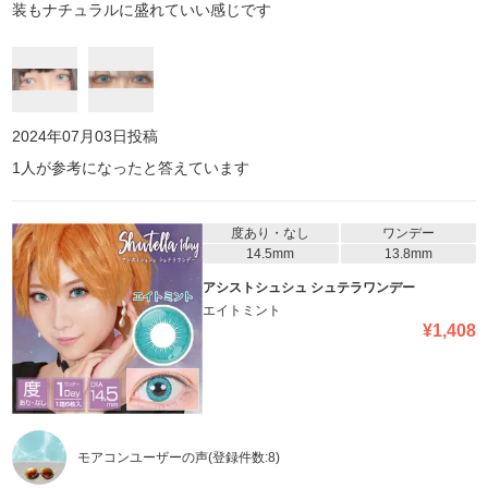
装もナチュラルに盛れていい感じです
2024年07月03日
投稿
1
人が参考になったと答えています
度あり・なし
ワンデー
14.5mm
13.8mm
アシストシュシュ シュテラワンデー
エイトミント
¥
1,408
モアコンユーザーの声
(登録件数:
8
)