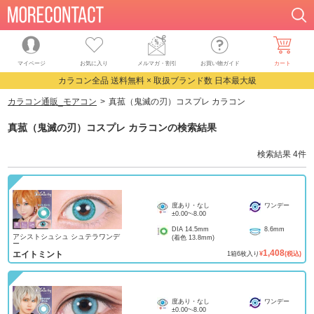
マイページ
お気に入り
メルマガ・割引
お買い物ガイド
カート
カラコン全品 送料無料 × 取扱ブランド数 日本最大級
カラコン通販_モアコン
真菰（鬼滅の刃）コスプレ カラコン
真菰（鬼滅の刃）コスプレ カラコン
の検索結果
検索結果
4
件
度あり・なし
ワンデー
±0.00
~
-8.00
DIA
14.5mm
8.6mm
アシストシュシュ シュテラワンデ
(着色
13.8mm
)
ー
1,408
エイトミント
1
箱
6
枚入り
¥
(税込)
度あり・なし
ワンデー
±0.00
~
-8.00