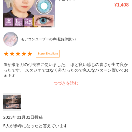
¥
1,408
モアコンユーザーの声
(登録件数:
2
)
★
★
★
★
★
SuperExcellent
血が滾る刀の付喪神に使いました。 ほど良い感じの青さが出て良か
ったです。 スタジオではなく外だったので色んなパターン置いてお
きます。
つづきを読む
2023年01月31日
投稿
5
人が参考になったと答えています