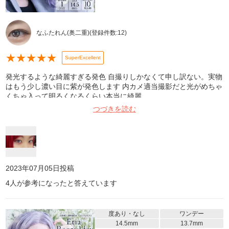
なふたれん(奥二重)
(登録件数:
12
)
★
★
★
★
★
SuperExcellent
発光するような綺麗すぎる発色 自撮りしかなくて申し訳ない。実物
はもう少し濃い目に紫が発色します 内カメ適当撮影だと光がめちゃ
くちゃ入って明るくなるくらい本当に綺麗
つづきを読む
2023年07月05日
投稿
4
人が参考になったと答えています
度あり・なし
ワンデー
14.5mm
13.7mm