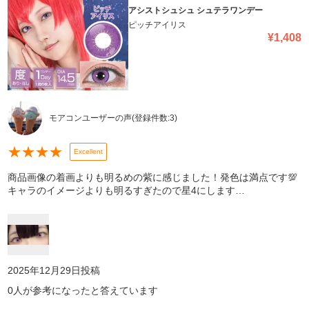
アシストシュシュ シュテラワンデー
ピッチアイリス
¥
1,408
モアコンユーザーの声
(登録件数:
3
)
★
★
★
★
Excellent
商品画像の着画よりも明るめの紫に感じました！発色は満点です💯
キャラのイメージよりも明るすぎたので星4にします…
2025年12月29日
投稿
0
人が参考になったと答えています