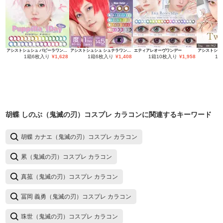
アシストシュシュ パピーラワンデー
アシストシュシュ シュテラワンデー
エティアレオーヴワンデー
1箱6枚入り
¥
1,628
1箱6枚入り
¥
1,408
1箱10枚入り
¥
1,958
1
胡蝶 しのぶ（鬼滅の刃）コスプレ カラコン
に関連するキーワード
胡蝶 カナエ（鬼滅の刃）コスプレ カラコン
累（鬼滅の刃）コスプレ カラコン
真菰（鬼滅の刃）コスプレ カラコン
冨岡 義勇（鬼滅の刃）コスプレ カラコン
珠世（鬼滅の刃）コスプレ カラコン