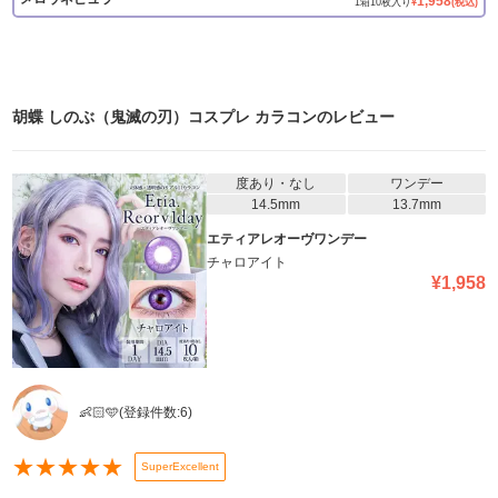
1,958
1
箱
10
枚入り
¥
(税込)
胡蝶 しのぶ（鬼滅の刃）コスプレ カラコン
のレビュー
度あり・なし
ワンデー
14.5mm
13.7mm
エティアレオーヴワンデー
チャロアイト
¥
1,958
👶🏻🩵
(登録件数:
6
)
★
★
★
★
★
SuperExcellent