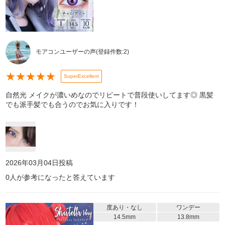
モアコンユーザーの声
(登録件数:
2
)
★
★
★
★
★
SuperExcellent
自然光 メイクが濃いめなのでリピートで普段使いしてます◎ 黒髪
でも派手髪でも合うのでお気に入りです！
2026年03月04日
投稿
0
人が参考になったと答えています
度あり・なし
ワンデー
14.5mm
13.8mm