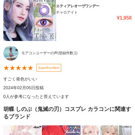
エティアレオーヴワンデー
チャロアイト
¥
1,958
モアコンユーザーの声
(登録件数:
1
)
★
★
★
★
★
SuperExcellent
すごく発色がいい
2024年02月05日
投稿
0
人が参考になったと答えています
胡蝶 しのぶ（鬼滅の刃）コスプレ カラコン
に関連す
るブランド