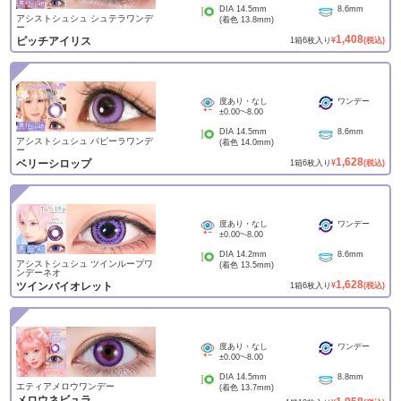
DIA
14.5mm
8.6mm
アシストシュシュ シュテラワンデ
(着色
13.8mm
)
ー
1,408
ピッチアイリス
1
箱
6
枚入り
¥
(税込)
度あり・なし
ワンデー
±0.00
~
-8.00
DIA
14.5mm
8.6mm
アシストシュシュ パピーラワンデ
(着色
14.0mm
)
ー
1,628
ベリーシロップ
1
箱
6
枚入り
¥
(税込)
度あり・なし
ワンデー
±0.00
~
-8.00
DIA
14.2mm
8.6mm
アシストシュシュ ツインループワ
(着色
13.5mm
)
ンデーネオ
1,628
ツインバイオレット
1
箱
6
枚入り
¥
(税込)
度あり・なし
ワンデー
±0.00
~
-8.00
DIA
14.5mm
8.8mm
エティアメロウワンデー
(着色
13.7mm
)
メロウネビュラ