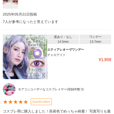
2025年05月21日
投稿
7
人が参考になったと答えています
度あり・なし
ワンデー
14.5mm
13.7mm
エティアレオーヴワンデー
チャロアイト
¥
1,958
モアコンユーザーなコスプレイヤー
(登録件数:
3
)
★
★
★
★
★
SuperExcellent
コスプレ用に購入しました！高発色でめっちゃ綺麗！ 写真写りも最