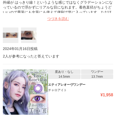
外縁が はっきり線！というような感じではなくグラデーションにな
っているので浮かずにリアルな目になれます。着色直径がちょうど
いいので男装にも女装にも使えて便利で気に入っています。ただほ
かのカラコンに比べて若干瞳孔が小さく見えて、キツめな印象にな
つづきを読む
るので使うキャラには注意した方がいいかもしれません。
2024年01月16日
投稿
2
人が参考になったと答えています
度あり・なし
ワンデー
14.5mm
13.7mm
エティアレオーヴワンデー
チャロアイト
¥
1,958