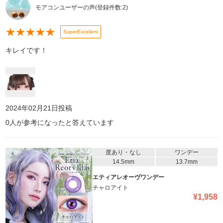
モアコンユーザーの声
(登録件数:
2
)
★
★
★
★
★
SuperExcellent
キレイです！
2024年02月21日
投稿
0
人が参考になったと答えています
度あり・なし
ワンデー
14.5mm
13.7mm
エティアレオーヴワンデー
チャロアイト
¥
1,958