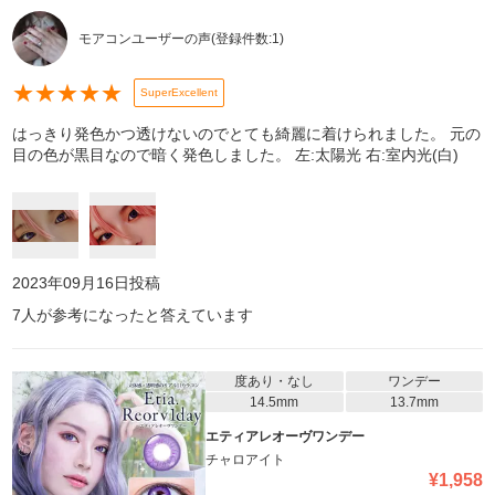
モアコンユーザーの声
(登録件数:
1
)
★
★
★
★
★
SuperExcellent
はっきり発色かつ透けないのでとても綺麗に着けられました。 元の
目の色が黒目なので暗く発色しました。 左:太陽光 右:室内光(白)
2023年09月16日
投稿
7
人が参考になったと答えています
度あり・なし
ワンデー
14.5mm
13.7mm
エティアレオーヴワンデー
チャロアイト
¥
1,958