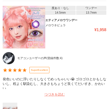
度あり・なし
ワンデー
14.5mm
13.7mm
エティアメロウワンデー
メロウネビュラ
¥
1,958
モアコンユーザーの声
(登録件数:
4
)
★
★
★
★
★
SuperExcellent
発色いいのに浮いたりしなくてめっちゃいい😭 ゴロゴロとかもしな
いし、程よく馴染むし、大きさもちょうど良くてだいすき、かわい
い。
つづきを読む