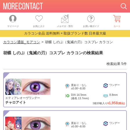
マイページ
お気に入り
メルマガ・割引
お買い物ガイド
カート
カラコン全品 送料無料 × 取扱ブランド数 日本最大級
カラコン通販_モアコン
胡蝶 しのぶ（鬼滅の刃）コスプレ カラコン
胡蝶 しのぶ（鬼滅の刃）コスプレ カラコン
の検索結果
検索結果
5
件
度あり・なし
ワンデー
±0.00
~
-8.00
DIA
14.5mm
8.8mm
エティアレオーヴワンデー
(着色
13.7mm
)
チャロアイト
1,958
1
箱
10
枚入り
¥
(税込)
度あり・なし
ワンデー
±0.00
~
-8.00