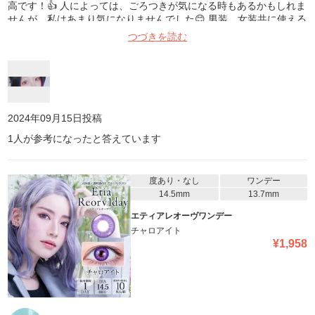
高です！👍 人によっては、ごろつきが気になる時もあるかもしれま
せんが、私はあまり気になりませんでした😊 男装、女装共に使える
丁度いい大きさです👏 このシリーズは全体的に発色がよく めちゃ
つづきを読む
くちゃお気に入りなので他のカラーも愛用してます！ この金額で1
箱10枚入なのも嬉しいです😊
2024年09月15日
投稿
1
人が参考になったと答えています
度あり・なし
ワンデー
14.5mm
13.7mm
エティアレオーヴワンデー
チャロアイト
¥
1,958