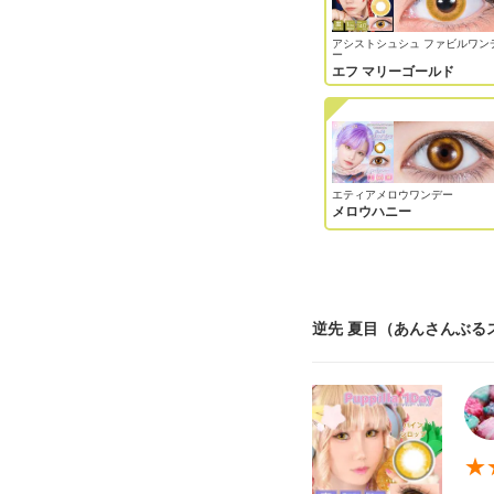
アシストシュシュ ファビルワン
ー
エフ マリーゴールド
エティアメロウワンデー
メロウハニー
逆先 夏目（あんさんぶる
★