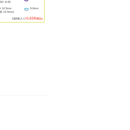
.00
~
-8.00
A
14.5mm
8.6mm
着色
14.0mm
)
1,628
1
箱
6
枚入り
¥
(税込)