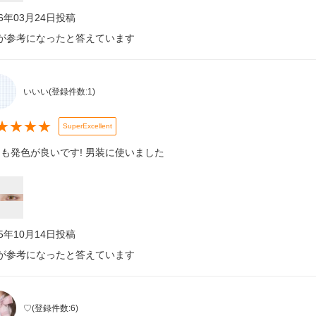
26年03月24日
投稿
が参考になったと答えています
いいい
(登録件数:
1
)
★
★
★
★
SuperExcellent
も発色が良いです! 男装に使いました
25年10月14日
投稿
が参考になったと答えています
♡
(登録件数:
6
)