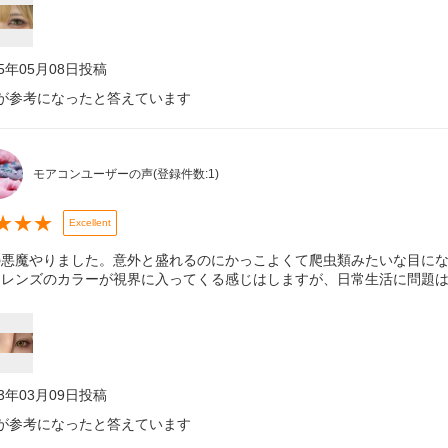
25年05月08日
投稿
が参考になったと答えています
モアコンユーザーの声
(登録件数:
1
)
★
★
★
Excellent
の悪魔やりました。意外と盛れるのにかっこよくて爬虫類みたいな目に
、レンズのカラーが視界に入ってくる感じはしますが、日常生活に問題
23年03月09日
投稿
が参考になったと答えています