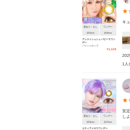
★
キ
度あり・なし
ワンデー
14.5mm
14.0mm
アシストシュシュ パピーラワン
デー
パインシロップ
¥
1,628
20
1
人
★
安
し
度あり・なし
ワンデー
14.5mm
13.7mm
エティアメロウワンデー