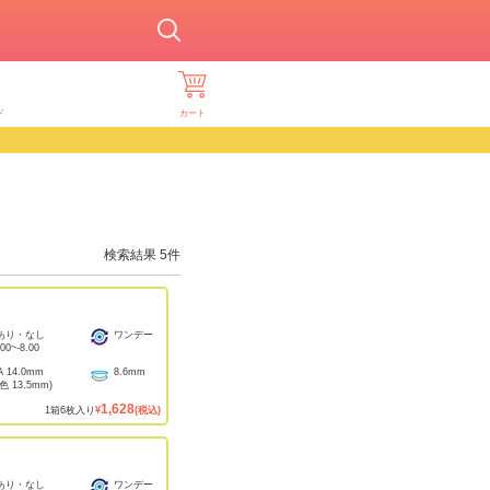
ド
カート
検索結果
5
件
あり・なし
ワンデー
.00
~
-8.00
A
14.0mm
8.6mm
着色
13.5mm
)
1,628
1
箱
6
枚入り
¥
(税込)
あり・なし
ワンデー