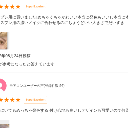
★
★
★
★
SuperExcellent
スプレ用に買いました!めちゃくちゃかわいい本当に発色もいいし本当に
コスプレ用の濃いメイクに合わせるのにちょうどいい大きさでだいすき
22年08月24日
投稿
が参考になったと答えています
モアコンユーザーの声
(登録件数:
56
)
★
★
★
★
SuperExcellent
こにいてもめっちゃ発色する 付け心地も良いしデザインも可愛いので何