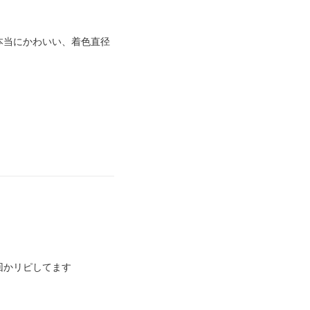
本当にかわいい、着色直径
回かリピしてます