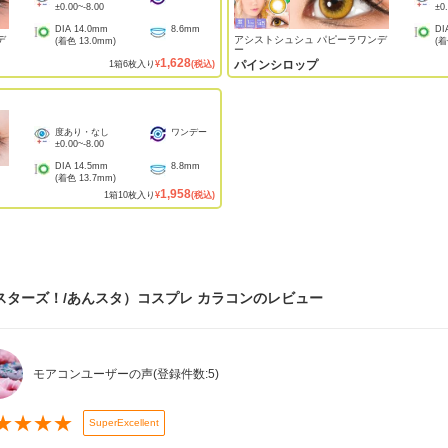
±0.00
~
-8.00
±0
DIA
14.0mm
8.6mm
DI
デ
アシストシュシュ パピーラワンデ
(着色
13.0mm
)
(
ー
1,628
パインシロップ
1
箱
6
枚入り
¥
(税込)
度あり・なし
ワンデー
±0.00
~
-8.00
DIA
14.5mm
8.8mm
(着色
13.7mm
)
1,958
1
箱
10
枚入り
¥
(税込)
スターズ！/あんスタ）コスプレ カラコン
のレビュー
モアコンユーザーの声
(登録件数:
5
)
★
★
★
★
SuperExcellent