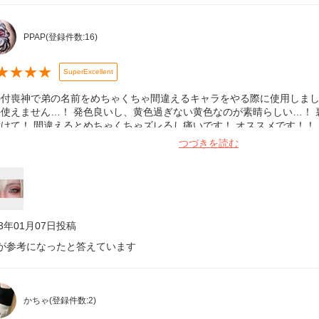
PPAP
(登録件数:
16
)
★
★
★
★
SuperExcellent
の付喪神で弟の名前をめちゃくちゃ間違えるキャラをやる際に使用しまし
外使えません…！ 発色良いし、黄色過ぎない黄色なのが素晴らしい…！
けて！ 間違えるとめちゃくちゃズレるし痛いです！ オススメです！！
つづきを読む
23年01月07日
投稿
が参考になったと答えています
かちゃ
(登録件数:
2
)