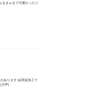
るきゅるで可愛かった❕❕❕
があります 結局追加工で
大声)