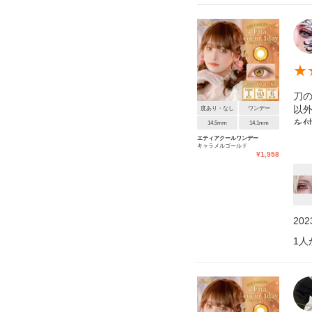
★
刀
以
度あり・なし
ワンデー
を付
14.5mm
14.1mm
エティアクールワンデー
キャラメルゴールド
¥
1,958
20
1
人