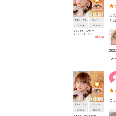
★
コ
も
度あり・なし
ワンデー
14.5mm
14.1mm
エティアクールワンデー
キャラメルゴールド
¥
1,958
20
1
人
★
ど
度あり・なし
ワンデー
14.5mm
14.1mm
エティアクールワンデー