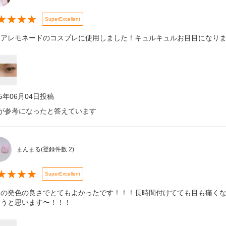
★
★
★
★
SuperExcellent
ュアレモネードのコスプレに使用しました！キュルキュルお目目になりま
25年06月04日
投稿
が参考になったと答えています
まんまる
(登録件数:
2
)
★
★
★
★
SuperExcellent
定の発色の良さでとてもよかったです！！！長時間付けてても目も痛くな
ようと思います〜！！！