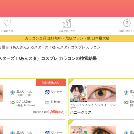
お気に入り
メルマガ・割引
お買い物ガイ
カラコン全品 送料無料 × 取扱ブランド数 日本最大級
先 夏目（あんさんぶるスターズ！/あんスタ）コスプレ カラコン
スターズ！/あんスタ）コスプレ カラコン
の検索結果
当日発送あり
度あり・なし
ワンデー
度
±0.00
~
-8.00
±0
DIA
14.5mm
8.8mm
DI
アシストシュシュ リシェイドワン
(着色
14.1mm
)
(
デー
1,958
ハニーグラス
1
箱
6
枚入り
¥
(税込)
度あり・なし
ワンデー
度