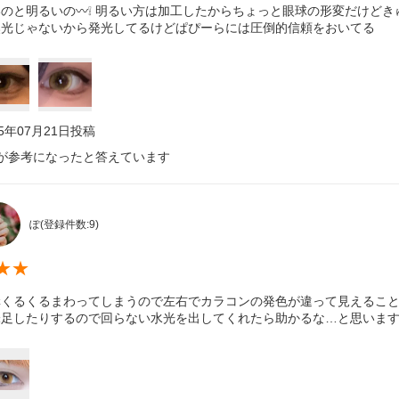
のと明るいの〰️❕ 明るい方は加工したからちょっと眼球の形変だけどきゅ
然光じゃないから発光してるけどぱぴーらには圧倒的信頼をおいてる
25年07月21日
投稿
が参考になったと答えています
ぽ
(登録件数:
9
)
★
★
構くるくるまわってしまうので左右でカラコンの発色が違って見えること
味足したりするので回らない水光を出してくれたら助かるな…と思います(