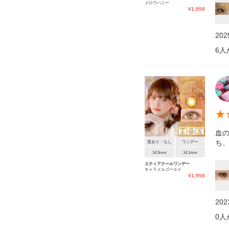
メロウハニー
¥
1,958
20
6
人
★
血
ち
度あり・なし
ワンデー
14.5mm
14.1mm
エティアクールワンデー
キャラメルゴールド
¥
1,958
20
0
人