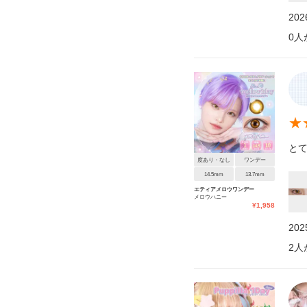
20
0
人
★
とて
度あり・なし
ワンデー
14.5mm
13.7mm
エティアメロウワンデー
メロウハニー
¥
1,958
20
2
人