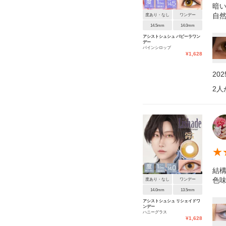
暗い
自
度あり・なし
ワンデー
14.5mm
14.0mm
アシストシュシュ パピーラワン
デー
パインシロップ
¥
1,628
20
2
人
★
結
色
度あり・なし
ワンデー
14.0mm
13.5mm
アシストシュシュ リシェイドワ
ンデー
ハニーグラス
¥
1,628