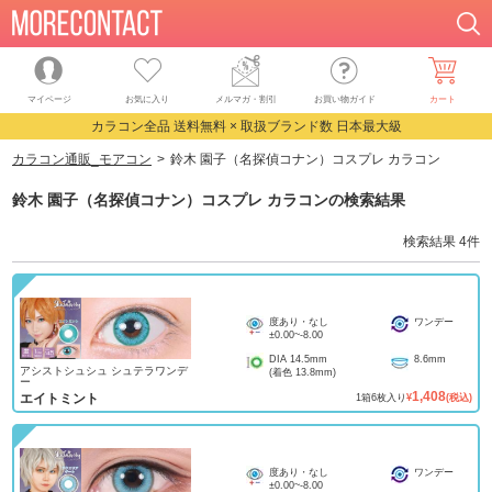
マイページ
お気に入り
メルマガ・割引
お買い物ガイド
カート
カラコン全品 送料無料 × 取扱ブランド数 日本最大級
カラコン通販_モアコン
鈴木 園子（名探偵コナン）コスプレ カラコン
鈴木 園子（名探偵コナン）コスプレ カラコン
の検索結果
検索結果
4
件
度あり・なし
ワンデー
±0.00
~
-8.00
DIA
14.5mm
8.6mm
アシストシュシュ シュテラワンデ
(着色
13.8mm
)
ー
1,408
エイトミント
1
箱
6
枚入り
¥
(税込)
度あり・なし
ワンデー
±0.00
~
-8.00