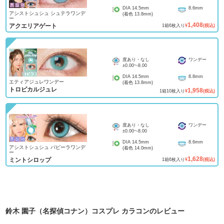
DIA
14.5mm
8.6mm
アシストシュシュ シュテラワンデ
(着色
13.8mm
)
ー
1,408
アクエリアゲート
1
箱
6
枚入り
¥
(税込)
度あり・なし
ワンデー
±0.00
~
-8.00
DIA
14.5mm
8.8mm
エティアジュレワンデー
(着色
13.8mm
)
トロピカルジュレ
1,958
1
箱
10
枚入り
¥
(税込)
度あり・なし
ワンデー
±0.00
~
-8.00
DIA
14.5mm
8.6mm
アシストシュシュ パピーラワンデ
(着色
14.0mm
)
ー
1,628
ミントシロップ
1
箱
6
枚入り
¥
(税込)
鈴木 園子（名探偵コナン）コスプレ カラコン
のレビュー