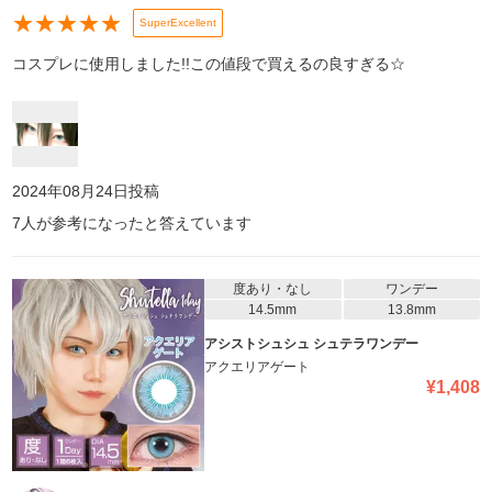
★
★
★
★
★
SuperExcellent
コスプレに使用しました!!この値段で買えるの良すぎる☆
2024年08月24日
投稿
7
人が参考になったと答えています
度あり・なし
ワンデー
14.5mm
13.8mm
アシストシュシュ シュテラワンデー
アクエリアゲート
¥
1,408