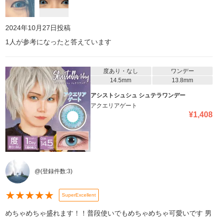
2024年10月27日
投稿
1
人が参考になったと答えています
度あり・なし
ワンデー
14.5mm
13.8mm
アシストシュシュ シュテラワンデー
アクエリアゲート
¥
1,408
@
(登録件数:
3
)
★
★
★
★
★
SuperExcellent
めちゃめちゃ盛れます！！普段使いでもめちゃめちゃ可愛いです 男