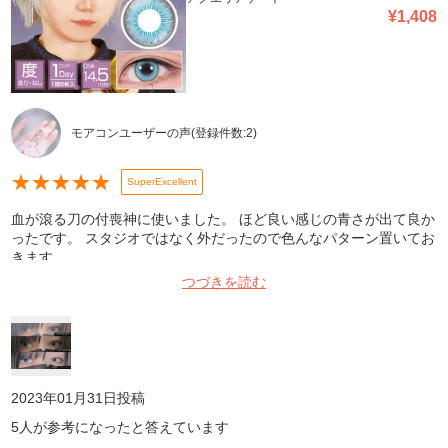
¥
1,408
モアコンユーザーの声
(登録件数:
2
)
★
★
★
★
★
SuperExcellent
血が滾る刀の付喪神に使いました。 ほど良い感じの青さが出て良か
ったです。 スタジオではなく外だったので色んなパターン置いてお
きます。
つづきを読む
2023年01月31日
投稿
5
人が参考になったと答えています