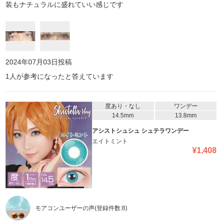
装もナチュラルに盛れていい感じです
2024年07月03日
投稿
1
人が参考になったと答えています
度あり・なし
ワンデー
14.5mm
13.8mm
アシストシュシュ シュテラワンデー
エイトミント
¥
1,408
モアコンユーザーの声
(登録件数:
8
)