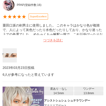
PPAP
(登録件数:
16
)
★
★
★
★
★
SuperExcellent
粟田口派の剣男士に使用しました。 このキャラはかなり色が複雑
で、人によって灰色だったり水色だったりしており、かなり迷った
上での色選でした。 めちゃくちゃ解釈一致で、これ以外ぴったりな
色はない！と個人的には思っています！ 目の大きさもちょうどよ
つづきを読む
く、男性キャラにもめちゃくちゃ使えます！色の多さは業界一でき
っと解釈一致するものが見つけられる上、このお値段は本当にリー
ズナブルなのでオススメです……！ 写真は室内、Beautyplusで撮っ
てます。
2023年03月23日
投稿
6
人が参考になったと答えています
度あり・なし
ワンデー
14.5mm
13.8mm
アシストシュシュ シュテラワンデー
アクエリアゲート