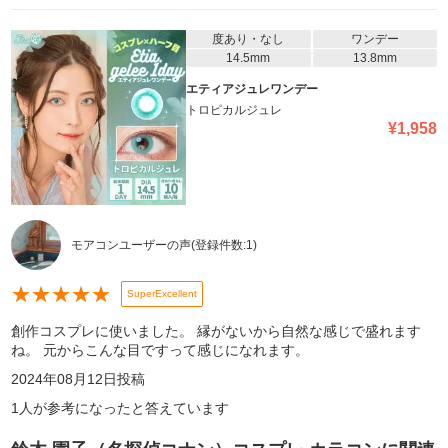
度あり・なし
ワンデー
14.5mm
13.8mm
エティアジュレワンデー
トロピカルジュレ
¥
1,958
モアコンユーザーの声
(登録件数:
1
)
★
★
★
★
★
SuperExcellent
創作コスプレに使いました。 縁がないから自然な感じで盛れます
ね。 元からこんな目ですって感じになれます。
2024年08月12日
投稿
1
人が参考になったと答えています