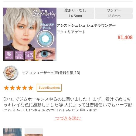
度あり・なし
ワンデー
14.5mm
13.8mm
アシストシュシュ シュテラワンデー
アクエリアゲート
¥
1,408
モアコンユーザーの声
(登録件数:
13
)
★
★
★
★
★
SuperExcellent
Dハロでジムホーキンスやるのに買いました！ まず、着けてめっち
ゃキレイな色に感動しました😍 人によっては普段使いでもハーフ顔
になりたい人に使えるのではないかなと思います！
つづきを読む