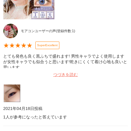
モアコンユーザーの声
(登録件数:
1
)
★
★
★
★
★
SuperExcellent
とても発色も良く黒ふちで盛れます! 男性キャラでよく使用します
が女性キャラでも似合うと思います!乾きにくくて着け心地も良いと
思います。
つづきを読む
2021年04月18日
投稿
1
人が参考になったと答えています