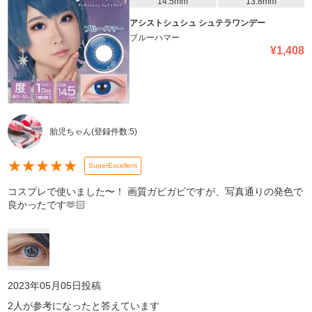
14.5mm
13.8mm
アシストシュシュ シュテラワンデー
ブルーハマー
¥
1,408
胎児ちゃん
(登録件数:
5
)
★
★
★
★
★
SuperExcellent
コスプレで使いました〜！ 画質ガビガビですが、写真通りの発色で
良かったです🫶🏻
2023年05月05日
投稿
2
人が参考になったと答えています