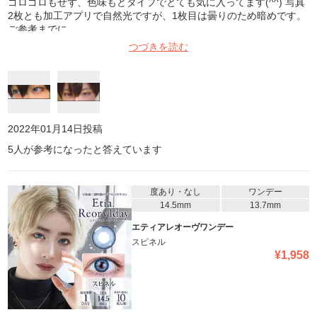
ゴロゴロもせず、色味もどタイプでとても気に入ってます(^^) 写真
2枚とも加工アプリで自然光ですが、1枚目は曇りのため暗めです。
ご参考までに
つづきを読む
2022年01月14日
投稿
5
人が参考になったと答えています
度あり・なし
ワンデー
14.5mm
13.7mm
エティアレオーヴワンデー
スピネル
¥
1,958