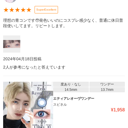
★
★
★
★
★
SuperExcellent
理想の青コンです🥹発色いいのにコスプレ感少なく、普通に休日普
段使いしてます。リピートします。
2024年04月18日
投稿
2
人が参考になったと答えています
度あり・なし
ワンデー
14.5mm
13.7mm
エティアレオーヴワンデー
スピネル
¥
1,958