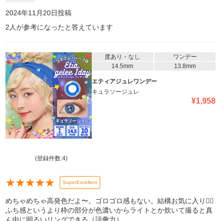
2024年11月20日
投稿
2
人が参考になったと答えています
度あり・なし
ワンデー
14.5mm
13.8mm
エティアジュレワンデー
キュラソージュレ
¥
1,958
(登録件数:
4
)
★
★
★
★
★
SuperExcellent
めちゃめちゃ高発色だよ〜。ゴロゴロ感もない。結構お気に入り✋🏻
ふち感というより枠の部分が色濃いからライトとか炊いて撮ると真
ん中に明るいリングできる（語彙力）