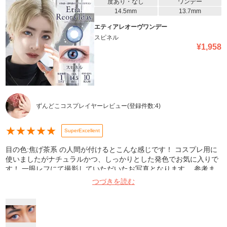
度あり・なし
ワンデー
14.5mm
13.7mm
エティアレオーヴワンデー
スピネル
¥
1,958
ずんどこコスプレイヤーレビュー
(登録件数:
4
)
★
★
★
★
★
SuperExcellent
目の色:焦げ茶系 の人間が付けるとこんな感じです！ コスプレ用に
使いましたがナチュラルかつ、しっかりとした発色でお気に入りで
す！ 一眼レフにて撮影していただいたお写真となります。 参考ま
でに。
つづきを読む