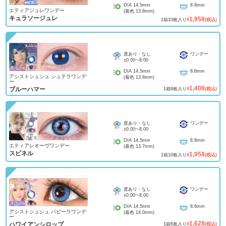
DIA
14.5mm
8.8mm
エティアジュレワンデー
(着色
13.8mm
)
キュラソージュレ
1,958
1
箱
10
枚入り
¥
(税込)
度あり・なし
ワンデー
±0.00
~
-8.00
DIA
14.5mm
8.6mm
アシストシュシュ シュテラワンデ
(着色
13.8mm
)
ー
1,408
ブルーハマー
1
箱
6
枚入り
¥
(税込)
度あり・なし
ワンデー
±0.00
~
-8.00
DIA
14.5mm
8.8mm
エティアレオーヴワンデー
(着色
13.7mm
)
スピネル
1,958
1
箱
10
枚入り
¥
(税込)
度あり・なし
ワンデー
±0.00
~
-8.00
DIA
14.5mm
8.6mm
アシストシュシュ パピーラワンデ
(着色
14.0mm
)
ー
1,628
ハワイアンシロップ
1
箱
6
枚入り
¥
(税込)