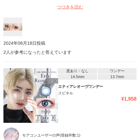
つづきを読む
2024年08月18日
投稿
2
人が参考になったと答えています
度あり・なし
ワンデー
14.5mm
13.7mm
エティアレオーヴワンデー
スピネル
¥
1,958
モアコンユーザーの声
(登録件数:
1
)