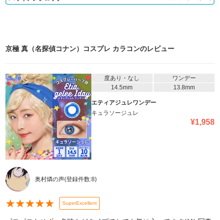
京極 真（名探偵コナン）コスプレ カラコン
のレビュー
度あり・なし
ワンデー
14.5mm
13.8mm
エティアジュレワンデー
キュラソージュレ
¥
1,958
奥村燐の声
(登録件数:
8
)
★
★
★
★
★
SuperExcellent