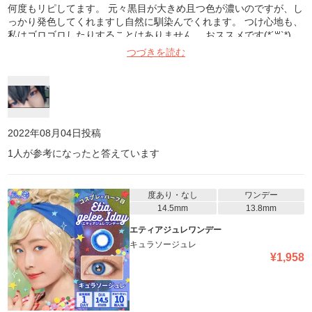
何度もリピしてます。 元々黒目が大きめ且つ色が濃いのですが、し
っかり発色してくれますし自然に馴染んでくれます。 つけ心地も、
私はゴロゴロしたりすることはありません。 おススメです(*´꒳`*)
つづきを読む
2022年08月04日
投稿
1
人が参考になったと答えています
度あり・なし
ワンデー
14.5mm
13.8mm
エティアジュレワンデー
キュラソージュレ
¥
1,958