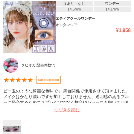
度あり・なし
ワンデー
14.5mm
14.1mm
エティアクールワンデー
オルタンシア
¥
1,958
タピオカ
(登録件数:
7
)
★
★
★
★
★
SuperExcellent
ビー玉のような綺麗な色味です 舞台関係で使用させて頂きました、
メイクはかなり濃いですが加工しておりません。透明感のあるブル
ーに発色するためコスプレだけでなく舞台やショーにも向いていま
す。クオリテワンデーも好きですが、こちらも良し。
つづきを読む