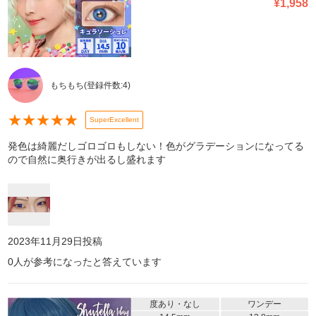
¥
1,958
もちもち
(登録件数:
4
)
★
★
★
★
★
SuperExcellent
発色は綺麗だしゴロゴロもしない！色がグラデーションになってる
ので自然に奥行きが出るし盛れます
2023年11月29日
投稿
0
人が参考になったと答えています
度あり・なし
ワンデー