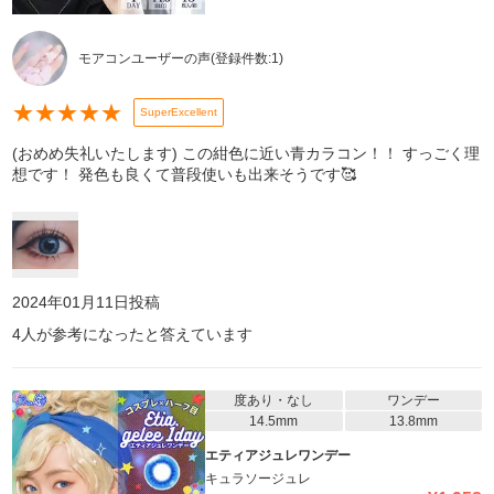
モアコンユーザーの声
(登録件数:
1
)
★
★
★
★
★
SuperExcellent
(おめめ失礼いたします) この紺色に近い青カラコン！！ すっごく理
想です！ 発色も良くて普段使いも出来そうです🥰
2024年01月11日
投稿
4
人が参考になったと答えています
度あり・なし
ワンデー
14.5mm
13.8mm
エティアジュレワンデー
キュラソージュレ