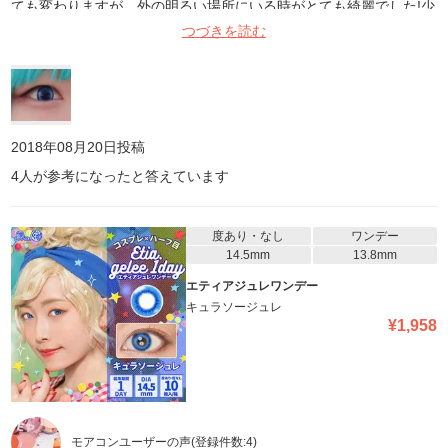
ても変わりますが、外の明るい場所にいる時がとても綺麗でした!少
し暗い所で写真を撮るとあんまり発色しないかな…といった感じ。
つづきを読む
私はかなり気に入っています!
2018年08月20日
投稿
4
人が参考になったと答えています
度あり・なし
ワンデー
14.5mm
13.8mm
エティアジュレワンデー
キュラソージュレ
¥
1,958
モアコンユーザーの声
(登録件数:
4
)