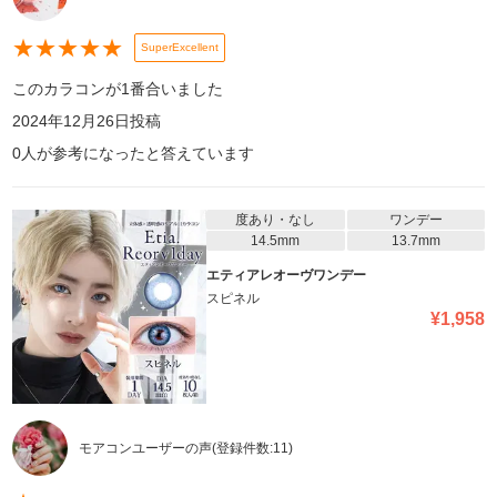
★
★
★
★
★
SuperExcellent
このカラコンが1番合いました
2024年12月26日
投稿
0
人が参考になったと答えています
度あり・なし
ワンデー
14.5mm
13.7mm
エティアレオーヴワンデー
スピネル
¥
1,958
モアコンユーザーの声
(登録件数:
11
)