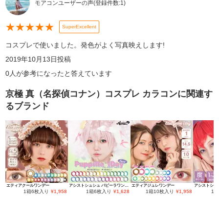
モアコンユーザーの声
(登録件数:
1
)
★
★
★
★
★
SuperExcellent
コスプレで使いました。発色がよく写真映えします!
2019年10月13日
投稿
0
人が参考になったと答えています
京極 真（名探偵コナン）コスプレ カラコン
に関連す
るブランド
エティアクールワンデー
アシストシュシュ パピーラワンデー
エティアジュレワンデー
1箱6枚入り
¥
1,958
1箱6枚入り
¥
1,628
1箱10枚入り
¥
1,958
1