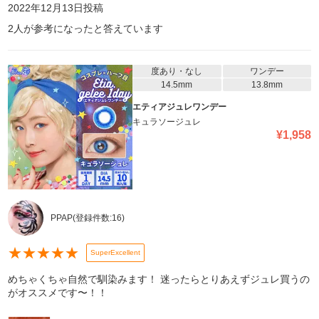
2022年12月13日
投稿
2
人が参考になったと答えています
度あり・なし
ワンデー
14.5mm
13.8mm
エティアジュレワンデー
キュラソージュレ
¥
1,958
PPAP
(登録件数:
16
)
★
★
★
★
★
SuperExcellent
めちゃくちゃ自然で馴染みます！ 迷ったらとりあえずジュレ買うの
がオススメです〜！！