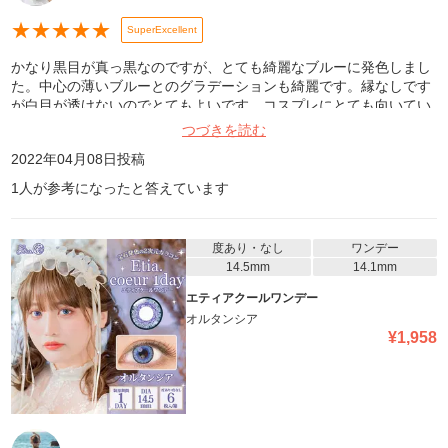
★
★
★
★
★
SuperExcellent
かなり黒目が真っ黒なのですが、とても綺麗なブルーに発色しまし
た。中心の薄いブルーとのグラデーションも綺麗です。縁なしです
が白目が透けないのでとてもよいです。コスプレにとても向いてい
ると思います。
つづきを読む
2022年04月08日
投稿
1
人が参考になったと答えています
度あり・なし
ワンデー
14.5mm
14.1mm
エティアクールワンデー
オルタンシア
¥
1,958