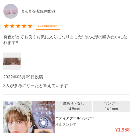
まんまる
(登録件数:
2
)
★
★
★
★
★
SuperExcellent
発色がとても良くお気に入りになりました!!!お人形の瞳みたいにな
れます!!
2022年03月09日
投稿
3
人が参考になったと答えています
度あり・なし
ワンデー
14.5mm
14.1mm
エティアクールワンデー
オルタンシア
¥
1,958