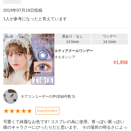
2019年07月19日
投稿
1
人が参考になったと答えています
度あり・なし
ワンデー
14.5mm
14.1mm
エティアクールワンデー
オルタンシア
¥
1,958
モアコンユーザーの声
(登録件数:
3
)
★
★
★
★
★
SuperExcellent
可愛くて綺麗なお色です! コスプレの為に使用。青っぽい紫っぽい
瞳のキャラクーにぴったりだと思います。 その場所の明るさによっ