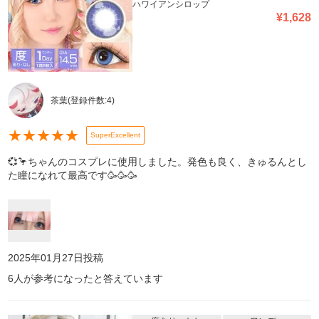
ハワイアンシロップ
¥
1,628
茶葉
(登録件数:
4
)
★
★
★
★
★
SuperExcellent
💞🦩ちゃんのコスプレに使用しました。発色も良く、きゅるんとし
た瞳になれて最高です🥳🥳🥳
2025年01月27日
投稿
6
人が参考になったと答えています