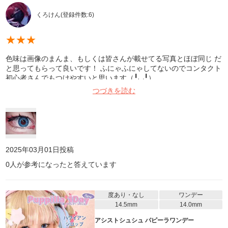
くろけん
(登録件数:
6
)
★
★
★
色味は画像のまんま、もしくは皆さんが載せてる写真とほぼ同じ だ
と思ってもらって良いです！ ふにゃふにゃしてないのでコンタクト
初心者さんでもつけやすいと思います（╹◡╹）
つづきを読む
2025年03月01日
投稿
0
人が参考になったと答えています
度あり・なし
ワンデー
14.5mm
14.0mm
アシストシュシュ パピーラワンデー