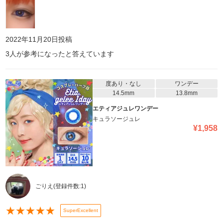
2022年11月20日
投稿
3
人が参考になったと答えています
度あり・なし
ワンデー
14.5mm
13.8mm
エティアジュレワンデー
キュラソージュレ
¥
1,958
ごりえ
(登録件数:
1
)
★
★
★
★
★
SuperExcellent