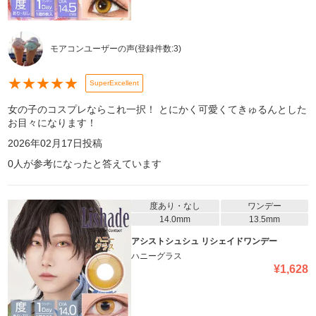
モアコンユーザーの声
(登録件数:
3
)
★
★
★
★
★
SuperExcellent
女の子のコスプレならこれ一択！ とにかく可愛くてきゅるんとした
お目々になります！
2026年02月17日
投稿
0
人が参考になったと答えています
度あり・なし
ワンデー
14.0mm
13.5mm
アシストシュシュ リシェイドワンデー
ハニーグラス
¥
1,628