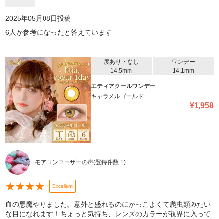
2025年05月08日
投稿
6
人が参考になったと答えています
度あり・なし
ワンデー
14.5mm
14.1mm
エティアクールワンデー
キャラメルゴールド
¥
1,958
モアコンユーザーの声
(登録件数:
1
)
★
★
★
★
Excellent
血の悪魔やりました。意外と盛れるのにかっこよくて爬虫類みたい
な目になれます！ちょっと気持ち、レンズのカラーが視界に入って