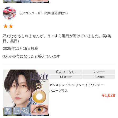
モアコンユーザーの声
(登録件数:
1
)
★
★
私だけかもしれませんが、うっすら黒目が透けていました。笑(奥
目、黒目)
2025年11月15日
投稿
3
人が参考になったと答えています
度あり・なし
ワンデー
14.0mm
13.5mm
アシストシュシュ リシェイドワンデー
ハニーグラス
¥
1,628