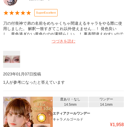
★
★
★
★
★
SuperExcellent
刀の付喪神で弟の名前をめちゃくちゃ間違えるキャラをやる際に使
用しました。 解釈一致すぎてこれ以外使えません…！ 発色良い
し、黄色過ぎない黄色なのが素晴らしい…！ 裏表間違えやすいので
お気を付けて！ 間違えるとめちゃくちゃズレるし痛いです！ オス
つづきを読む
スメです！！！！
2023年01月07日
投稿
1
人が参考になったと答えています
度あり・なし
ワンデー
14.5mm
14.1mm
エティアクールワンデー
キャラメルゴールド
¥
1,958