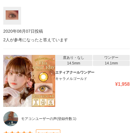
2020年08月07日
投稿
2
人が参考になったと答えています
度あり・なし
ワンデー
14.5mm
14.1mm
エティアクールワンデー
キャラメルゴールド
¥
1,958
モアコンユーザーの声
(登録件数:
1
)