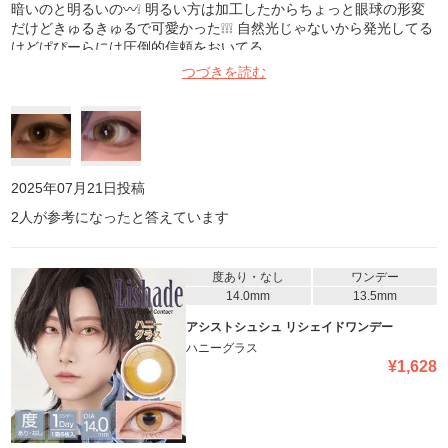
暗いのと明るいの〰️❕ 明るい方は加工したからちょっと眼球の形変
だけどきゅるきゅるで可愛かった❕❕❕ 自然光じゃないから発光してる
けどぱぴーらには圧倒的信頼をおいてる
つづきを読む
2025年07月21日
投稿
2
人が参考になったと答えています
度あり・なし
ワンデー
14.0mm
13.5mm
アシストシュシュ リシェイドワンデー
ハニーグラス
¥
1,628