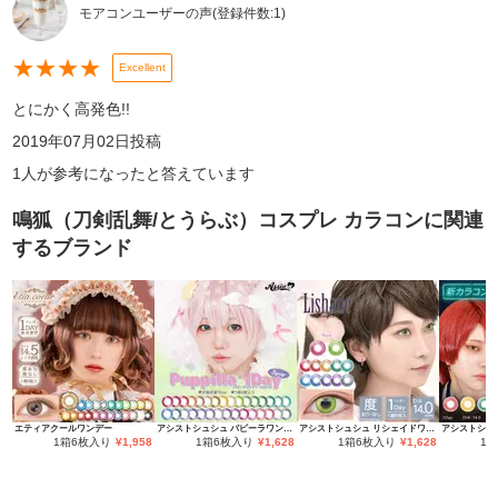
モアコンユーザーの声
(登録件数:
1
)
★
★
★
★
Excellent
とにかく高発色!!
2019年07月02日
投稿
1
人が参考になったと答えています
鳴狐（刀剣乱舞/とうらぶ）コスプレ カラコン
に関連
するブランド
エティアクールワンデー
アシストシュシュ パピーラワンデー
アシストシュシュ リシェイドワンデー
1箱6枚入り
¥
1,958
1箱6枚入り
¥
1,628
1箱6枚入り
¥
1,628
1