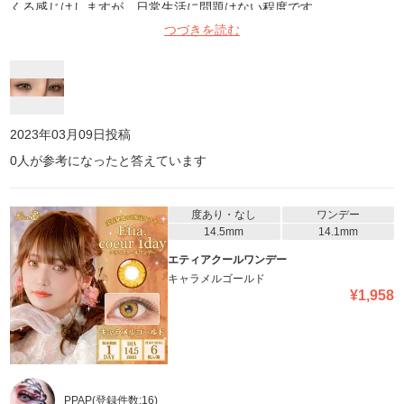
くる感じはしますが、日常生活に問題はない程度です。
つづきを読む
2023年03月09日
投稿
0
人が参考になったと答えています
度あり・なし
ワンデー
14.5mm
14.1mm
エティアクールワンデー
キャラメルゴールド
¥
1,958
PPAP
(登録件数:
16
)