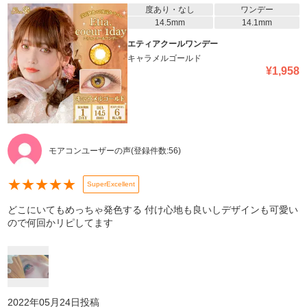
度あり・なし
ワンデー
14.5mm
14.1mm
エティアクールワンデー
キャラメルゴールド
¥
1,958
モアコンユーザーの声
(登録件数:
56
)
★
★
★
★
★
SuperExcellent
どこにいてもめっちゃ発色する 付け心地も良いしデザインも可愛い
ので何回かリピしてます
2022年05月24日
投稿