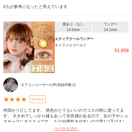
0
人が参考になったと答えています
度あり・なし
ワンデー
14.5mm
14.1mm
エティアクールワンデー
キャラメルゴールド
¥
1,958
モアコンユーザーの声
(登録件数:
2
)
★
★
★
★
Excellent
何回かリピしてます。 発色がとてもいいのでコスの時に使ってま
す。 大きめでしっかり縁もあって存在感があるので、女の子やショ
タキャラにオススメです。 ただ結構乾きやすいので星1つ下げまし
た。
つづきを読む