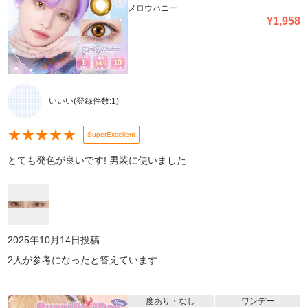
メロウハニー
¥
1,958
いいい
(登録件数:
1
)
★
★
★
★
★
SuperExcellent
とても発色が良いです! 男装に使いました
2025年10月14日
投稿
2
人が参考になったと答えています
度あり・なし
ワンデー