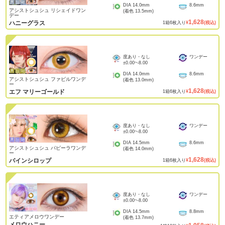
DIA
14.0mm
8.6mm
アシストシュシュ リシェイドワン
(着色
13.5mm
)
デー
1,628
ハニーグラス
1
箱
6
枚入り
¥
(税込)
度あり・なし
ワンデー
±0.00
~
-8.00
DIA
14.0mm
8.6mm
アシストシュシュ ファビルワンデ
(着色
13.0mm
)
ー
1,628
エフ マリーゴールド
1
箱
6
枚入り
¥
(税込)
度あり・なし
ワンデー
±0.00
~
-8.00
DIA
14.5mm
8.6mm
アシストシュシュ パピーラワンデ
(着色
14.0mm
)
ー
1,628
パインシロップ
1
箱
6
枚入り
¥
(税込)
度あり・なし
ワンデー
±0.00
~
-8.00
DIA
14.5mm
8.8mm
エティアメロウワンデー
(着色
13.7mm
)
メロウハニー