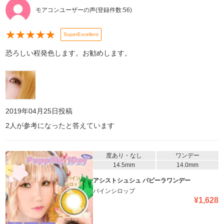
モアコンユーザーの声
(登録件数:
56
)
★
★
★
★
★
SuperExcellent
恐ろしい程発色します。お勧めします。
2019年04月25日
投稿
2
人が参考になったと答えています
度あり・なし
ワンデー
14.5mm
14.0mm
アシストシュシュ パピーラワンデー
パインシロップ
¥
1,628