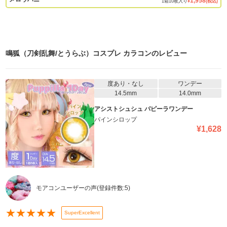
1,958
1
箱
10
枚入り
¥
(税込)
鳴狐（刀剣乱舞/とうらぶ）コスプレ カラコン
のレビュー
度あり・なし
ワンデー
14.5mm
14.0mm
アシストシュシュ パピーラワンデー
パインシロップ
¥
1,628
モアコンユーザーの声
(登録件数:
5
)
★
★
★
★
★
SuperExcellent