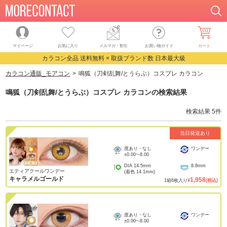
マイページ
お気に入り
メルマガ・割引
お買い物ガイド
カート
カラコン全品 送料無料 × 取扱ブランド数 日本最大級
カラコン通販_モアコン
鳴狐（刀剣乱舞/とうらぶ）コスプレ カラコン
鳴狐（刀剣乱舞/とうらぶ）コスプレ カラコン
の検索結果
検索結果
5
件
当日発送あり
度あり・なし
ワンデー
±0.00
~
-8.00
DIA
14.5mm
8.8mm
エティアクールワンデー
(着色
14.1mm
)
キャラメルゴールド
1,958
1
箱
6
枚入り
¥
(税込)
度あり・なし
ワンデー
±0.00
~
-8.00