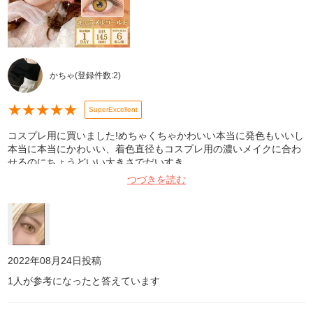
かちゃ
(登録件数:
2
)
★
★
★
★
★
SuperExcellent
コスプレ用に買いました!めちゃくちゃかわいい本当に発色もいいし
本当に本当にかわいい、着色直径もコスプレ用の濃いメイクに合わ
せるのにちょうどいい大きさでだいすき
つづきを読む
2022年08月24日
投稿
1
人が参考になったと答えています