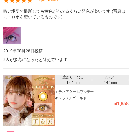
★
★
★
★
★
SuperExcellent
暗い場所で撮影しても黄色がわかるくらい発色が良いです!(写真は
ストロボを焚いているものです)
2019年08月28日
投稿
2
人が参考になったと答えています
度あり・なし
ワンデー
14.5mm
14.1mm
エティアクールワンデー
キャラメルゴールド
¥
1,958