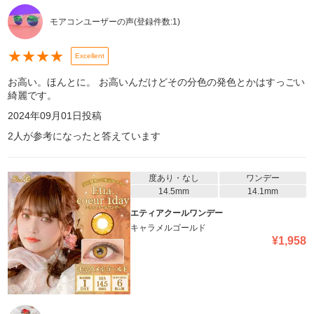
モアコンユーザーの声
(登録件数:
1
)
★
★
★
★
Excellent
お高い。ほんとに。 お高いんだけどその分色の発色とかはすっごい
綺麗です。
2024年09月01日
投稿
2
人が参考になったと答えています
度あり・なし
ワンデー
14.5mm
14.1mm
エティアクールワンデー
キャラメルゴールド
¥
1,958