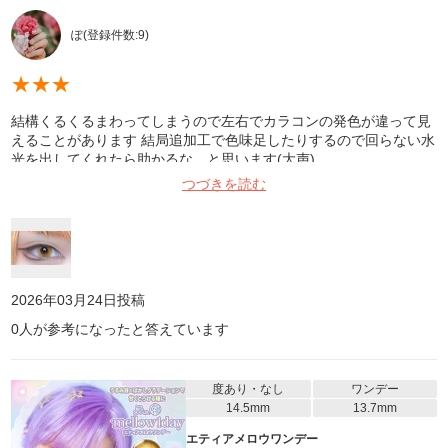
ぽ
(登録件数:
9
)
★
★
★
結構くるくるまわってしまうので左右でカラコンの発色が違って見
えることがあります 結局追加工で色味足したりするので回らない水
光を出してくれたら助かるな…と思います(大声)
つづきを読む
2026年03月24日
投稿
0
人が参考になったと答えています
度あり・なし
ワンデー
14.5mm
13.7mm
エティアメロウワンデー