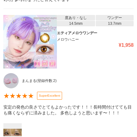
度あり・なし
ワンデー
14.5mm
13.7mm
エティアメロウワンデー
メロウハニー
¥
1,958
まんまる
(登録件数:
2
)
★
★
★
★
★
SuperExcellent
安定の発色の良さでとてもよかったです！！！長時間付けてても目
も痛くならずに済みました。 多色しようと思います〜！！！