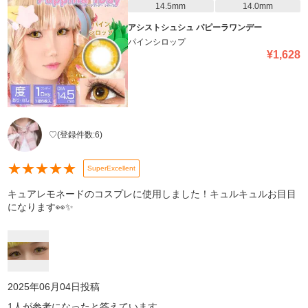
14.5mm
14.0mm
アシストシュシュ パピーラワンデー
パインシロップ
¥
1,628
♡
(登録件数:
6
)
★
★
★
★
★
SuperExcellent
キュアレモネードのコスプレに使用しました！キュルキュルお目目
になります👀✨
2025年06月04日
投稿
1
人が参考になったと答えています