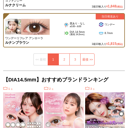
コファンシー
ルナクリーム
1,848
1箱10枚入り
¥
(税込)
当日発送あり
度あり・なし
ワンデー
±0.00~-8.00
DIA 14.5mm
8.7mm
(着色 14.2mm)
ワンデーリフレア アンローラ
ルナンブラウン
1,815
1箱10枚入り
¥
(税込)
<< 最初
1
2
3
最後 >>
【DIA14.5mm】おすすめブランドランキング
1
2
3
位
位
位