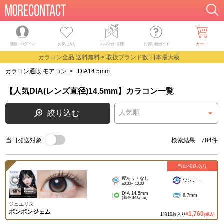
登録・ログイン
お気に入り
メルマガ
・
割引
お買い物ガイド
カート
カラコン全品 送料無料 × 取扱ブランド数 日本最大級
カラコン通販 モアコン
>
DIA14.5mm
【人気DIA(レンズ直径)14.5mm】カラコン一覧
絞り込む
当日発送対象
検索結果 784件
当日発送あり
度あり・なし
ワンデー
±0.00~-10.00
DIA 14.5mm
8.7mm
(着色 14.0mm)
ジュエリス
ボンボンジェム
1,760
1箱10枚入り
¥
(税込)