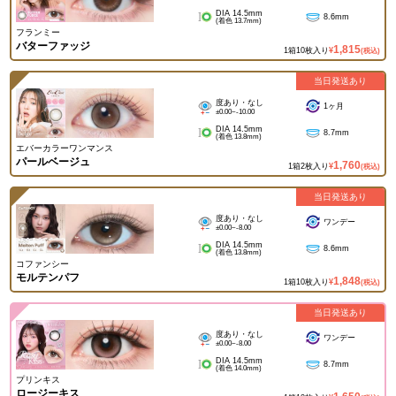
DIA 14.5mm
8.6mm
(着色 13.7mm)
フランミー
バターファッジ
1,815
1箱10枚入り
¥
(税込)
当日発送あり
度あり・なし
1ヶ月
±0.00~-10.00
DIA 14.5mm
8.7mm
(着色 13.8mm)
エバーカラーワンマンス
パールベージュ
1,760
1箱2枚入り
¥
(税込)
当日発送あり
度あり・なし
ワンデー
±0.00~-8.00
DIA 14.5mm
8.6mm
(着色 13.8mm)
コファンシー
モルテンパフ
1,848
1箱10枚入り
¥
(税込)
当日発送あり
度あり・なし
ワンデー
±0.00~-8.00
DIA 14.5mm
8.7mm
(着色 14.0mm)
プリンキス
ロージーキス