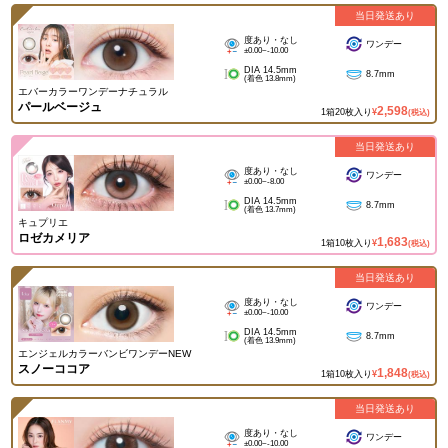
当日発送あり
度あり・なし
ワンデー
±0.00~-10.00
DIA 14.5mm
8.7mm
(着色 13.8mm)
エバーカラーワンデーナチュラル
パールベージュ
2,598
1箱20枚入り
¥
(税込)
当日発送あり
度あり・なし
ワンデー
±0.00~-8.00
DIA 14.5mm
8.7mm
(着色 13.7mm)
キュプリエ
ロゼカメリア
1,683
1箱10枚入り
¥
(税込)
当日発送あり
度あり・なし
ワンデー
±0.00~-10.00
DIA 14.5mm
8.7mm
(着色 13.9mm)
エンジェルカラーバンビワンデーNEW
スノーココア
1,848
1箱10枚入り
¥
(税込)
当日発送あり
度あり・なし
ワンデー
±0.00~-10.00