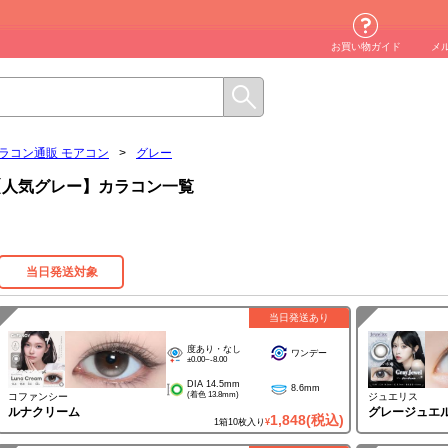
お買い物ガイド
メ
ラコン通販 モアコン
>
グレー
【人気グレー】カラコン一覧
当日発送対象
当日発送あり
度あり・なし
ワンデー
±0.00~-8.00
DIA 14.5mm
8.6mm
(着色 13.8mm)
コファンシー
ジュエリス
ルナクリーム
グレージュエ
1,848
(税込)
1箱10枚入り
¥