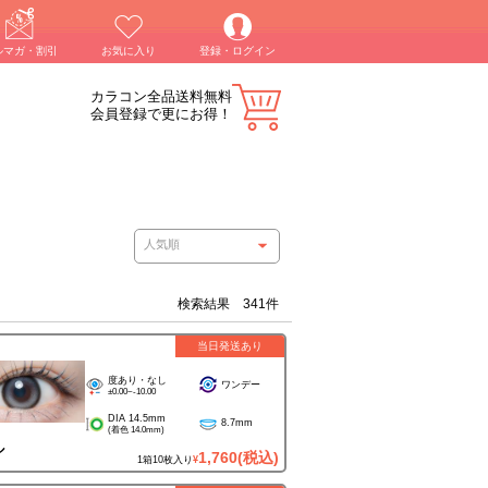
ルマガ・割引
お気に入り
登録・ログイン
カラコン全品送料無料
会員登録で更にお得！
検索結果 341件
当日発送あり
度あり・なし
ワンデー
±0.00~-10.00
DIA 14.5mm
8.7mm
(着色 14.0mm)
ル
1,760
(税込)
1箱10枚入り
¥