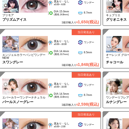
度あり・なし
ワンデー
±0.00~-6.00
DIA 15.0mm
8.7mm
(着色 14.8mm)
プリモア
キュプリエ
プリズムアイス
グリオニキス
1,650
(税込)
1箱10枚入り
¥
当日発送あり
度あり・なし
ワンデー
±0.00~-10.00
DIA 14.4mm
8.5mm
(着色 13.7mm)
エンジェルカラーバンビワンデー
オーレンズ グロ
NEW
ー
スワングレー
チャコール
1,848
(税込)
1箱10枚入り
¥
当日発送あり
度あり・なし
ワンデー
±0.00~-10.00
DIA 14.5mm
8.7mm
(着色 13.8mm)
エバーカラーワンデーナチュラル
ワンデーリフレア
パールスノーグレー
ルナングレー
2,598
(税込)
1箱20枚入り
¥
当日発送あり
度あり・なし
ワンデー
±0.00~-2.00