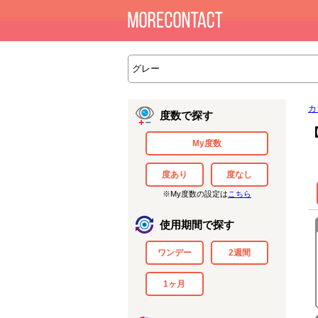
カ
度数で探す
My度数
度あり
度なし
※My度数の設定は
こちら
使用期間で探す
ワンデー
2週間
1ヶ月