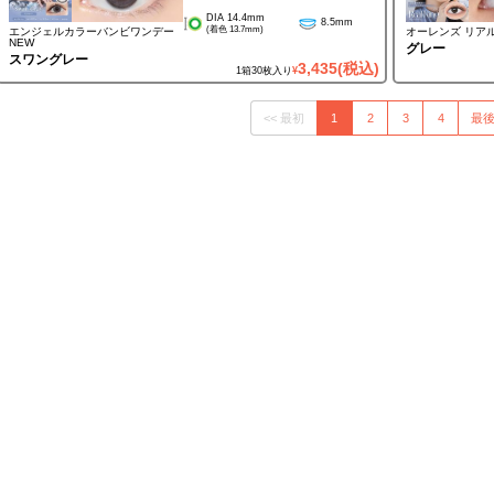
DIA 14.4mm
8.5mm
(着色 13.7mm)
エンジェルカラーバンビワンデー
オーレンズ リア
NEW
グレー
スワングレー
3,435
(税込)
1箱30枚入り
¥
<< 最初
1
2
3
4
最後