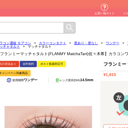
お買い物ガイド
メ
ラコン通販 モアコン
>
カラーコンタクト
>
度あり・度なし
>
ワンデー
>
ッチャタルト
>
マッチャタルト
フランミーマッチャタルト(FLANMY MatchaTart)佐々木希】カラコ
フランミー 
当日発送あり
送料無料
ポスト投函対応可
キャンペーン対象商品
¥1,815
ワンデー
14.5mm
使用期間
レンズ直径(DIA)