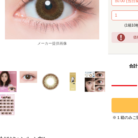
(1箱10
価
メーカー提供画像
合計
※１箱のみご