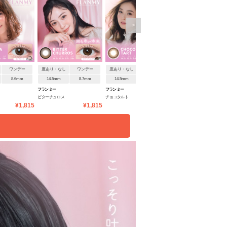
>
ワンデー
度あり・なし
ワンデー
度あり・なし
ワンデー
度あり・なし
ワンデ
8.6mm
14.5mm
8.7mm
14.5mm
8.6mm
14.5mm
8.6mm
フランミー
フランミー
フランミー
ビターチュロス
チョコタルト
アールグレイパフェ
¥1,815
¥1,815
¥1,815
¥1