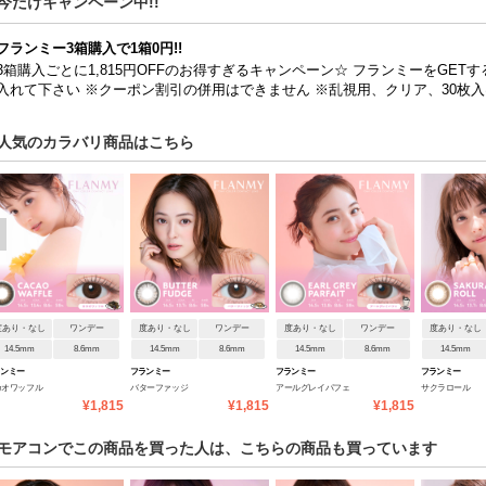
今だけキャンペーン中!!
フランミー3箱購入で1箱0円!!
3箱購入ごとに1,815円OFFのお得すぎるキャンペーン☆ フランミーをGET
入れて下さい ※クーポン割引の併用はできません ※乱視用、クリア、30枚
人気のカラバリ商品はこちら
度あり・なし
ワンデー
度あり・なし
ワンデー
度あり・なし
ワンデー
度あり・なし
14.5mm
8.6mm
14.5mm
8.6mm
14.5mm
8.6mm
14.5mm
ランミー
フランミー
フランミー
フランミー
カオワッフル
バターファッジ
アールグレイパフェ
サクラロール
¥1,815
¥1,815
¥1,815
モアコンでこの商品を買った人は、こちらの商品も買っています