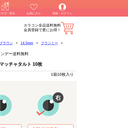
ルマガ・割引
お気に入り
登録・ログイン
カラコン全品送料無料
会員登録で更にお得！
ブラウン
>
14.5mm
>
フランミー
>
ンワンデー送料無料
マッチャタルト 10枚
1箱10枚入り