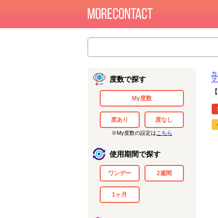
カ
度数で探す
マ
【
My度数
度あり
度なし
※My度数の設定は
こちら
使用期間で探す
ワンデー
2週間
1ヶ月