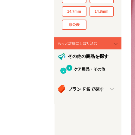
14.7mm
14.8mm
非公表
もっと詳細にしぼり込む
その他の商品を探す
ケア用品・その他
ブランド名で探す