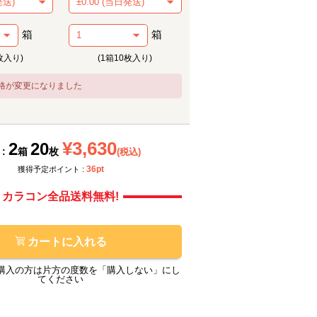
箱
箱
枚入り)
(1箱10枚入り)
格が変更になりました
¥3,630
2
20
 :
箱
枚
(税込)
メーカー提供画像
メーカ
36pt
獲得予定ポイント :
カラコン全品送料無料!
カートに入れる
購入の方は片方の度数を「購入しない」にし
てください