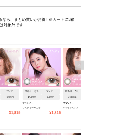
するなら、まとめ買いがお得‼ ※カートに3箱
入は対象外です
>
ワンデー
度あり・なし
ワンデー
度あり・なし
ワンデー
度あり・なし
ワンデ
8.6mm
14.5mm
8.6mm
14.5mm
8.6mm
14.5mm
8.6mm
フランミー
フランミー
フランミー
ソルティーバニラ
キャラメルパイ
ドーナツブラウン
¥1,815
¥1,815
¥1,815
¥1