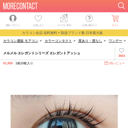
登録・ログイン
お気に入り
メルマガ
・
割引
お買い物ガイド
カート
カラコン全品 送料無料 × 取扱ブランド数 日本最大級
カラコン通販 モアコン
>
カラーコンタクト
>
度あり・度なし
>
ワンデー
>
メルメル エレガントシリーズ エレガントアッシュ
3663
¥1,958
1箱10枚入り
29レビュー