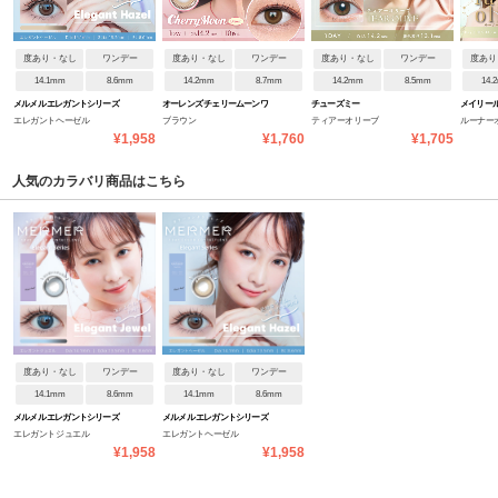
度あり・なし
ワンデー
度あり・なし
ワンデー
度あり・なし
ワンデー
度あり
14.1mm
8.6mm
14.2mm
8.7mm
14.2mm
8.5mm
14.
メルメル エレガントシリーズ
オーレンズ チェリームーンワ
チューズミー
メイリー
エレガントヘーゼル
ブラウン
ティアーオリーブ
ルーナー
ンデー
¥1,958
¥1,760
¥1,705
人気のカラバリ商品はこちら
度あり・なし
ワンデー
度あり・なし
ワンデー
14.1mm
8.6mm
14.1mm
8.6mm
メルメル エレガントシリーズ
メルメル エレガントシリーズ
エレガントジュエル
エレガントヘーゼル
¥1,958
¥1,958
ブランドページを見る