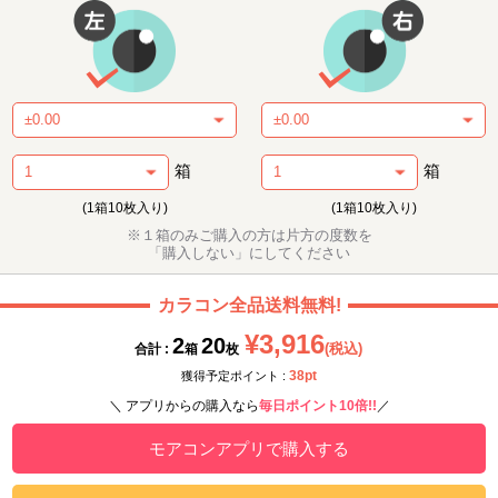
箱
箱
(1箱10枚入り)
(1箱10枚入り)
※１箱のみご購入の方は片方の度数を
「購入しない」にしてください
カラコン全品送料無料!
¥3,916
2
20
(税込)
合計 :
箱
枚
38pt
獲得予定ポイント :
＼ アプリからの購入なら
毎日ポイント10倍!!
／
モアコンアプリで購入する