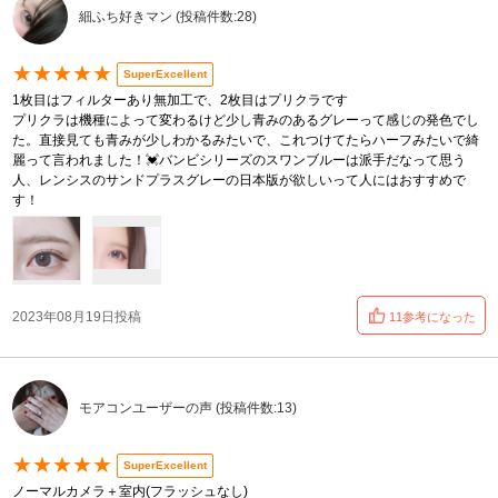
細ふち好きマン (投稿件数:28)
★★★★★
SuperExcellent
1枚目はフィルターあり無加工で、2枚目はプリクラです
プリクラは機種によって変わるけど少し青みのあるグレーって感じの発色でし
た。直接見ても青みが少しわかるみたいで、これつけてたらハーフみたいで綺
麗って言われました！💓バンビシリーズのスワンブルーは派手だなって思う
人、レンシスのサンドプラスグレーの日本版が欲しいって人にはおすすめで
す！
2023年08月19日投稿
11参考になった
モアコンユーザーの声 (投稿件数:13)
★★★★★
SuperExcellent
ノーマルカメラ＋室内(フラッシュなし)