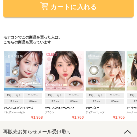
カートに入れる
モアコンでこの商品を買った人は、
こちらの商品も買っています
度あり・なし
ワンデー
度あり・なし
ワンデー
度あり・なし
ワンデー
度あり
14.1mm
8.6mm
14.2mm
8.7mm
14.2mm
8.5mm
14.
メルメル エレガントシリーズ
オーレンズ チェリームーンワ
チューズミー
メイリー
エレガントヘーゼル
ブラウン
ティアーオリーブ
ルーナー
ンデー
¥1,958
¥1,760
¥1,705
再販売お知らせメール受け取り