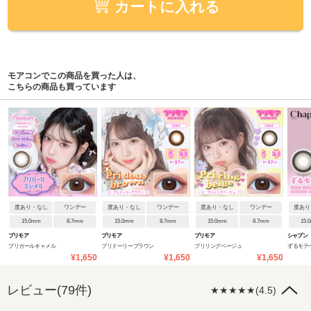
カートに入れる
モアコンでこの商品を買った人は、
こちらの商品も買っています
度あり・なし
ワンデー
度あり・なし
ワンデー
度あり・なし
ワンデー
度あり
15.0mm
8.7mm
15.0mm
8.7mm
15.0mm
8.7mm
15.
プリモア
プリモア
プリモア
シャプン
プリガールキャメル
プリドーリーブラウン
プリリングベージュ
ずるモテ
¥1,650
¥1,650
¥1,650
レビュー(79件)
★★★★★(4.5)