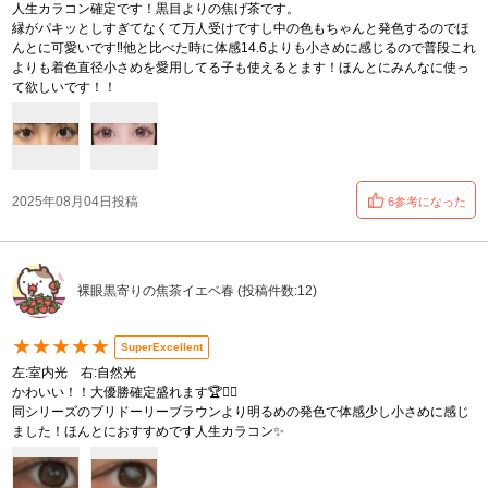
人生カラコン確定です！黒目よりの焦げ茶です。
縁がパキッとしすぎてなくて万人受けですし中の色もちゃんと発色するのでほ
んとに可愛いです‼️他と比べた時に体感14.6よりも小さめに感じるので普段これ
よりも着色直径小さめを愛用してる子も使えるとます！ほんとにみんなに使っ
て欲しいです！！
2025年08月04日投稿
6参考になった
裸眼黒寄りの焦茶イエベ春 (投稿件数:12)
★★★★★
SuperExcellent
左:室内光 右:自然光
かわいい！！大優勝確定盛れます🏆❤️‍🔥
同シリーズのプリドーリーブラウンより明るめの発色で体感少し小さめに感じ
ました！ほんとにおすすめです人生カラコン✨