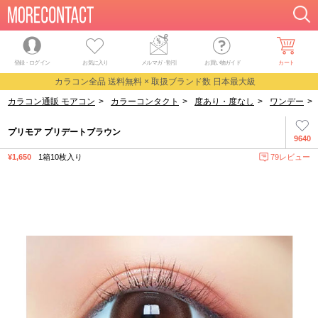
登録・ログイン
お気に入り
メルマガ
・
割引
お買い物ガイド
カート
カラコン全品 送料無料 × 取扱ブランド数 日本最大級
カラコン通販 モアコン
>
カラーコンタクト
>
度あり・度なし
>
ワンデー
>
プリモア プリデートブラウン
9640
¥1,650
1箱10枚入り
79レビュー