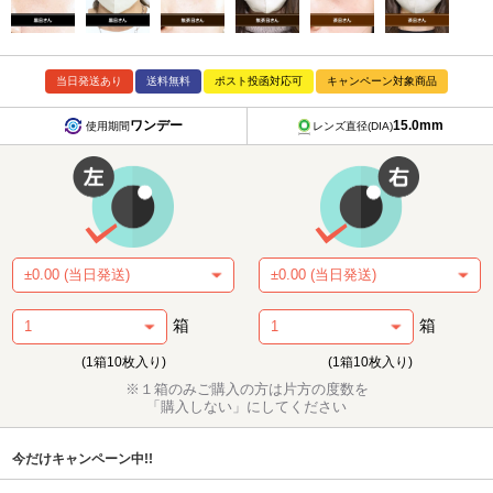
当日発送あり
送料無料
ポスト投函対応可
キャンペーン対象商品
ワンデー
15.0mm
使用期間
レンズ直径(DIA)
箱
箱
(1箱10枚入り)
(1箱10枚入り)
※１箱のみご購入の方は片方の度数を
「購入しない」にしてください
今だけキャンペーン中!!