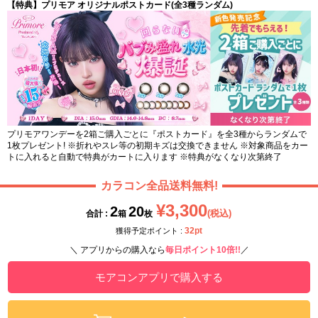
【特典】プリモア オリジナルポストカード(全3種ランダム)
プリモアワンデーを2箱ご購入ごとに『ポストカード』を全3種からランダムで
1枚プレゼント! ※折れやスレ等の初期キズは交換できません ※対象商品をカー
トに入れると自動で特典がカートに入ります ※特典がなくなり次第終了
カラコン全品送料無料!
¥3,300
2
20
(税込)
合計 :
箱
枚
32pt
獲得予定ポイント :
＼ アプリからの購入なら
毎日ポイント10倍!!
／
モアコンアプリで購入する