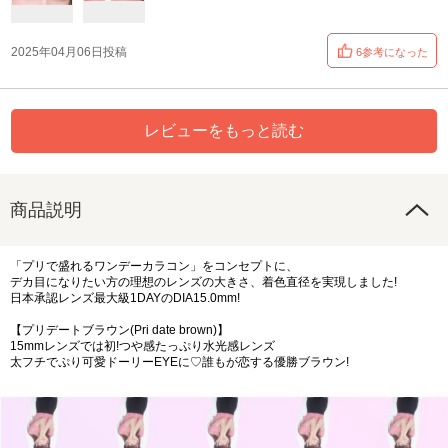
2025年04月06日投稿
6参考になった
レビューをもっと読む
商品説明
「プリで盛れるワンデーカラコン」をコンセプトに、
デカ目になりたい方の理想のレンズの大きさ、着色直径を実現しました!
日本承認レンズ最大級1DAYのDIA15.0mm!
【プリデートブラウン(Pri date brown)】
15mmレンズでは初!つや感たっぷり水光感レンズ
太フチでぷり可愛ドーリーEYEに♡誰もが恋する優勝ブラウン!