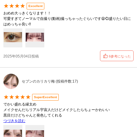
★★★★
Excellent
おめめ大っきくなります！！
可愛すぎてノーマルで自撮り(動画)撮っちゃったぐらいです😫💞盛りたい日に
はめっちゃ良い‼️
2025年05月04日投稿
6参考になった
セブンのカリカリ梅 (投稿件数:17)
★★★★★
SuperExcellent
でかい盛れる縁太め
メイクせんだらリアル宇宙人だけどメイクしたらちょーかわいい
黒目だけどちゃんと発色してくれる
つづきを読む