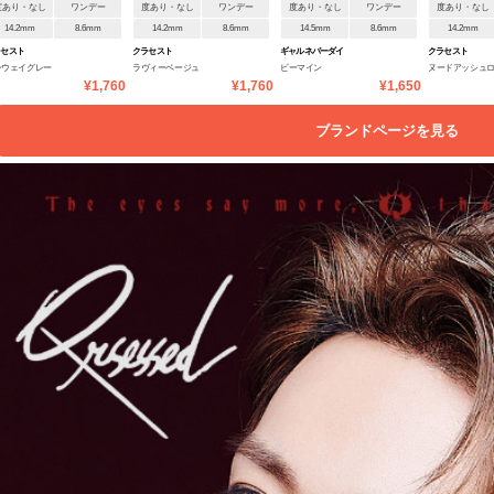
度あり・なし
ワンデー
度あり・なし
ワンデー
度あり・なし
ワンデー
度あり・なし
14.2mm
8.6mm
14.2mm
8.6mm
14.5mm
8.6mm
14.2mm
ラセスト
クラセスト
ギャルネバーダイ
クラセスト
ンウェイグレー
ラヴィーベージュ
ビーマイン
ヌードアッシュ
¥1,760
¥1,760
¥1,650
ブランドページを見る