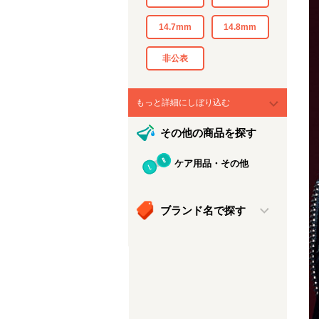
14.7mm
14.8mm
非公表
もっと詳細にしぼり込む
その他の商品を探す
ケア用品・その他
ブランド名で探す