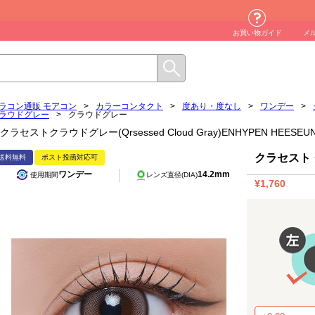
お買い物ガイド
メ
ラコン通販 モアコン
>
カラーコンタクト
>
度あり・度なし
>
ワンデー
>
ラウドグレー
>
クラウドグレー
クラセストクラウドグレー(Qrsessed Cloud Gray)ENHYPEN HE
クラセスト
送料無料
ポスト投函対応可
ワンデー
14.2mm
使用期間
レンズ直径(DIA)
¥1,760