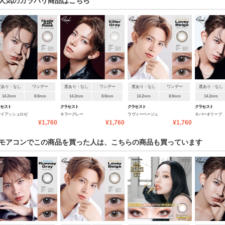
人気のカラバリ商品はこちら
度あり・なし
ワンデー
度あり・なし
ワンデー
度あり・なし
ワンデー
度あり・なし
14.2mm
8.6mm
14.2mm
8.6mm
14.2mm
8.6mm
14.2mm
ラセスト
クラセスト
クラセスト
クラセスト
ードアッシュロゼ
キラーグレー
ラヴィーベージュ
ネバーオリーブ
¥1,760
¥1,760
¥1,760
モアコンでこの商品を買った人は、こちらの商品も買っています