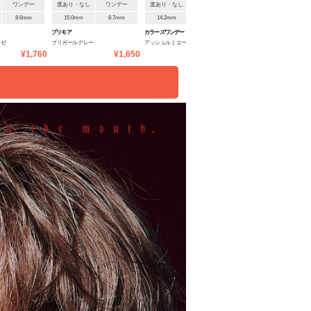
ワンデー
度あり・なし
ワンデー
度あり・なし
ワンデー
度あり・なし
ワンデ
8.6mm
15.0mm
8.7mm
14.2mm
8.7mm
14.2mm
8.7mm
プリモア
カラーズワンデー
カラーズワンデー
ロゼ
プリガールグレー
アッシュルミエール
シルクティントベージュ
¥1,760
¥1,650
¥1,485
¥1