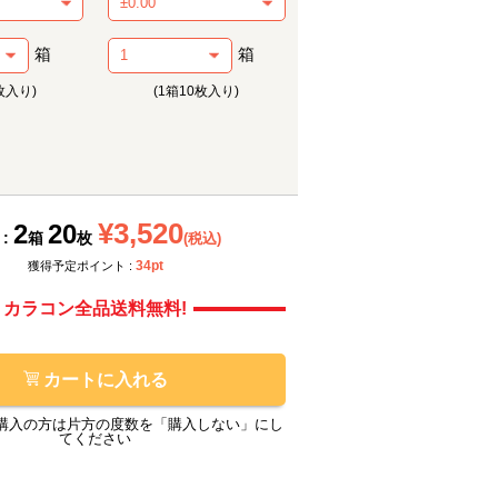
箱
箱
枚入り)
(1箱10枚入り)
メーカー提供画像
メーカ
¥3,520
2
20
 :
箱
枚
(税込)
34pt
獲得予定ポイント :
カラコン全品送料無料!
カートに入れる
購入の方は片方の度数を「購入しない」にし
てください