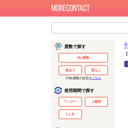
カ
度数で探す
ク
【
My度数
度あり
度なし
※My度数の設定は
こちら
使用期間で探す
ワンデー
2週間
1ヶ月