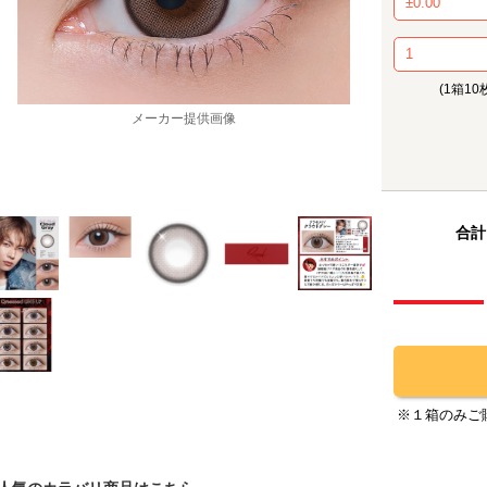
(1箱10
メーカー提供画像
合計
※１箱のみご