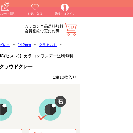
ルマガ・割引
お気に入り
登録・ログイン
カラコン全品送料無料
会員登録で更にお得！
グレー
>
14.2mm
>
クラセスト
>
ESEUNG(ヒスン)】カラコンワンデー送料無料
 クラウドグレー
1箱10枚入り